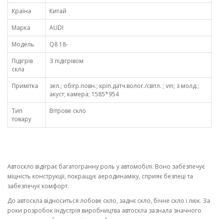
Країна
Китай
Марка
AUDI
Модель
Q8 18-
Підігрів
З підігрівом
скла
Примітка
зел.; обігр.повн.; кріп.датч.волог./світл. ; vin; з молд.;
акуст; камера; 1585*954
Тип
Вітрове скло
товару
Автоскло відіграє багатогранну роль у автомобілі. Воно забезпечує
міцність конструкції, покращує аеродинаміку, сприяє безпеці та
забезпечує комфорт.
До автоскла відноситься лобове скло, заднє скло, бічне скло і люк. За
роки розробок індустрія виробництва автоскла зазнала значного