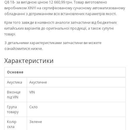
Q8 18- за вигідною ціною 12 660,99 грн. Товар виготовлено
виробником XINYI на сертифікованому сучасному автоматизованому
обладнанні з дотриманням всіх встановлених параметрів якості.
Крім того завжди в наявності аналоги запчастини від бюджетних
китайських варіантів до оригінальної продукції, а також супутні
товарі.
З детальними характеристиками запчастини ви можете
ознайомитися нижче.
Характеристики
Основне
Акустика
Акустичне
Віконце
VIN
під VIN
Група
Скло
товару
Колір
Зелене
скла