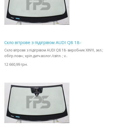
Скло вітрове з підігрівом AUDI Q8 18-
Скло вітрове з підігрівом AUDI Q8 18- виробник XINYI, зел.;
обігр.повн.; кріп.датч.волог./світл. ; v..
12 660,99 грн.