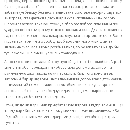
прогресу, перейшовши від звичайного скла, яке становило загрозу
безпеці в разі аварії, до ламінованого та загартованого скла, яке
забезпечує більшу безпеку. Ламіноване скло, яке використовується
як вітрове, складається з двох шарів скла, скріплених між собою
шаром пластику. Така конструкція зберігає лобове скло цілим при
ударі, запобігаючи травмуванню осколками скла. Для виготовлення
заднього і бокового скла використовується загартоване скло. Воно
піддається термічній обробці, щоб зробити його міцнішим за
звичайне скло. Коли воно розбивається, то розлітається на дрібні
тупі осколки, що зменшує ризик травмування.
Автоскло сприяє загальній структурній цілісності автомобіля. У разі
зіткнення або перекидання лобове скло допомагає запобігти
руйнуванню даху, захищаючи пасажирів. Крім того воно діє як
захисний бар'єр від зовнішніх елементів та допомагає підтримувати
оптимальний клімат в салоні автомобіля. Чисте і неушкоджене
автоскло забезпечує необхідну видимість, що має вирішальне
значення для безпечного водіння.
Отже, якщо ви вирішили придбати Скло вітрове з підігрівом AUDI Q8
18- від виробника XINYI в нашому магазині – тисніть «Купити», або
з’єднайтесь з нашими менеджерами для підбору або перевірки
сумісності.