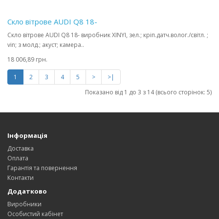
Скло вітрове AUDI Q8 18-
Скло вітрове AUDI Q8 18- виробник XINYI, зел.; кріп.датч.волог./світл. ;
vin; з молд.; акуст; камера..
18 006,89 грн.
1
2
3
4
5
>
>|
Показано від 1 до 3 з 14 (всього сторінок: 5)
Інформація
Доставка
Оплата
Гарантія та повернення
Контакти
Додатково
Виробники
Особистий кабінет