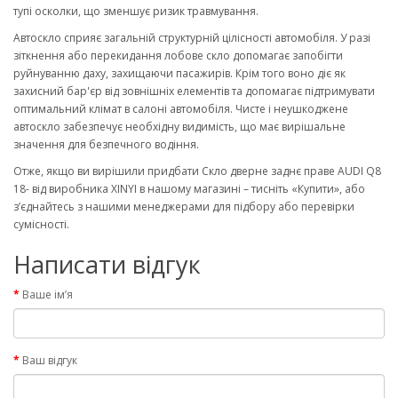
тупі осколки, що зменшує ризик травмування.
Автоскло сприяє загальній структурній цілісності автомобіля. У разі
зіткнення або перекидання лобове скло допомагає запобігти
руйнуванню даху, захищаючи пасажирів. Крім того воно діє як
захисний бар'єр від зовнішніх елементів та допомагає підтримувати
оптимальний клімат в салоні автомобіля. Чисте і неушкоджене
автоскло забезпечує необхідну видимість, що має вирішальне
значення для безпечного водіння.
Отже, якщо ви вирішили придбати Скло дверне заднє праве AUDI Q8
18- від виробника XINYI в нашому магазині – тисніть «Купити», або
з’єднайтесь з нашими менеджерами для підбору або перевірки
сумісності.
Написати відгук
Ваше ім’я
Ваш відгук