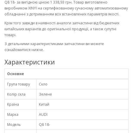
Q8 18- за вигідною ціною 1 338,93 грн. Товар виготовлено
виробником XINYI на сертифікованому сучасному автоматизованому
обладнанні з дотриманням всіх встановлених параметрів якості.
Крім того завжди в наявності аналоги запчастини від бюджетних
китайських варіантів до оригінальної продукції, а також супутні
товарі.
З детальними характеристиками запчастини ви можете
ознайомитися нижче.
Характеристики
Основне
Група товару
Скло
Колір скла
Зелене
Країна
Китай
Марка
AUDI
Модель
Q8 18-