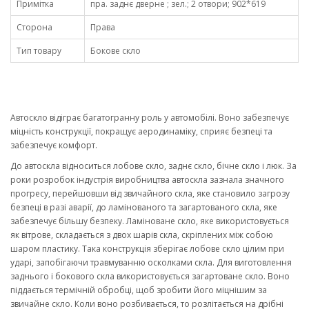
Примітка
пра. заднє дверне ; зел.; 2 отвори; 902*619
Сторона
Права
Тип товару
Бокове скло
Автоскло відіграє багатогранну роль у автомобілі. Воно забезпечує
міцність конструкції, покращує аеродинаміку, сприяє безпеці та
забезпечує комфорт.
До автоскла відноситься лобове скло, заднє скло, бічне скло і люк. За
роки розробок індустрія виробництва автоскла зазнала значного
прогресу, перейшовши від звичайного скла, яке становило загрозу
безпеці в разі аварії, до ламінованого та загартованого скла, яке
забезпечує більшу безпеку. Ламіноване скло, яке використовується
як вітрове, складається з двох шарів скла, скріплених між собою
шаром пластику. Така конструкція зберігає лобове скло цілим при
ударі, запобігаючи травмуванню осколками скла. Для виготовлення
заднього і бокового скла використовується загартоване скло. Воно
піддається термічній обробці, щоб зробити його міцнішим за
звичайне скло. Коли воно розбивається, то розлітається на дрібні