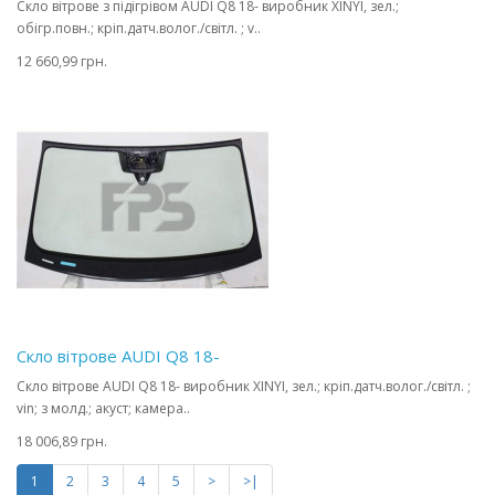
Скло вітрове з підігрівом AUDI Q8 18- виробник XINYI, зел.;
обігр.повн.; кріп.датч.волог./світл. ; v..
12 660,99 грн.
Скло вітрове AUDI Q8 18-
Скло вітрове AUDI Q8 18- виробник XINYI, зел.; кріп.датч.волог./світл. ;
vin; з молд.; акуст; камера..
18 006,89 грн.
1
2
3
4
5
>
>|