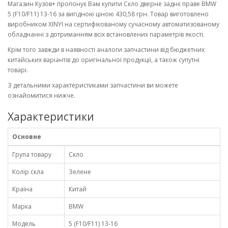
Магазин Кузов+ пропонує Вам купити Скло дверне заднє праве BMW
5 (F10/F11) 13-16 за вигідною ціною 430,58 грн. Товар виготовлено
виробником XINYI на сертифікованому сучасному автоматизованому
обладнанні з дотриманням всіх встановлених параметрів якості.
Крім того завжди в наявності аналоги запчастини від бюджетних
китайських варіантів до оригінальної продукції, а також супутні
товарі.
З детальними характеристиками запчастини ви можете
ознайомитися нижче.
Характеристики
Основне
Група товару
Скло
Колір скла
Зелене
Країна
Китай
Марка
BMW
Модель
5 (F10/F11) 13-16