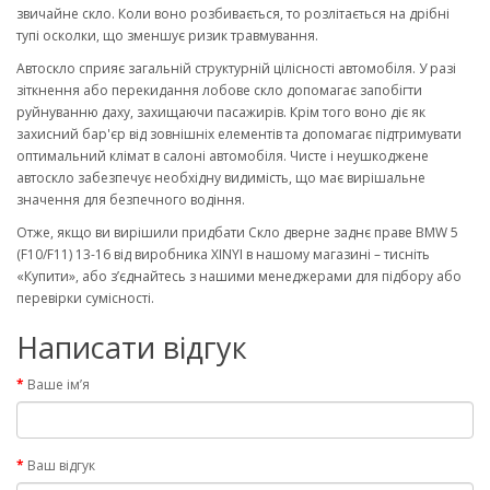
звичайне скло. Коли воно розбивається, то розлітається на дрібні
тупі осколки, що зменшує ризик травмування.
Автоскло сприяє загальній структурній цілісності автомобіля. У разі
зіткнення або перекидання лобове скло допомагає запобігти
руйнуванню даху, захищаючи пасажирів. Крім того воно діє як
захисний бар'єр від зовнішніх елементів та допомагає підтримувати
оптимальний клімат в салоні автомобіля. Чисте і неушкоджене
автоскло забезпечує необхідну видимість, що має вирішальне
значення для безпечного водіння.
Отже, якщо ви вирішили придбати Скло дверне заднє праве BMW 5
(F10/F11) 13-16 від виробника XINYI в нашому магазині – тисніть
«Купити», або з’єднайтесь з нашими менеджерами для підбору або
перевірки сумісності.
Написати відгук
Ваше ім’я
Ваш відгук