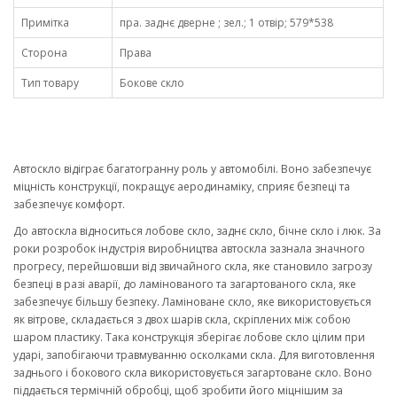
Примітка
пра. заднє дверне ; зел.; 1 отвір; 579*538
Сторона
Права
Тип товару
Бокове скло
Автоскло відіграє багатогранну роль у автомобілі. Воно забезпечує
міцність конструкції, покращує аеродинаміку, сприяє безпеці та
забезпечує комфорт.
До автоскла відноситься лобове скло, заднє скло, бічне скло і люк. За
роки розробок індустрія виробництва автоскла зазнала значного
прогресу, перейшовши від звичайного скла, яке становило загрозу
безпеці в разі аварії, до ламінованого та загартованого скла, яке
забезпечує більшу безпеку. Ламіноване скло, яке використовується
як вітрове, складається з двох шарів скла, скріплених між собою
шаром пластику. Така конструкція зберігає лобове скло цілим при
ударі, запобігаючи травмуванню осколками скла. Для виготовлення
заднього і бокового скла використовується загартоване скло. Воно
піддається термічній обробці, щоб зробити його міцнішим за