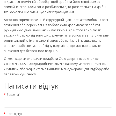
піддається термічній обробці, щоб зробити його міцнішим за
звичайне скло. Коли воно розбивається, то розлітається на дрібні
тупі осколки, що зменшує ризик травмування.
Автоскло сприяє загальній структурній цілісності автомобіля. У разі
зіткнення або перекидання лобове скло допомагає запобігти
руйнуванню даху, захищаючи пасажирів. Крім того воно діє як
захисний бар'єр від зовнішніх елементів та допомагає підтримувати
оптимальний клімат в салоні автомобіля. Чисте і неушкоджене
автоскло забезпечує необхідну видимість, що має вирішальне
значення для безпечного водіння.
Отже, якщо ви вирішили придбати Скло дверне переднє ліве
CITROEN C4 05-10 від виробника XINYI в нашому магазині – тисніть
«Купити», або з’єднайтесь з нашими менеджерами для підбору або
перевірки сумісності.
Написати відгук
Ваше ім’я
Ваш відгук