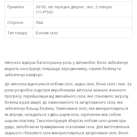
Примітка
3d hb; лів. переднє дверне ; зел.; 2 отвори;
1114*563
Сторона
Ліва
Тип товару
Бокове скло
Автоскло відіграє багатогранну роль у автомобілі. Воно забезпечує
міцність конструкції, покращує аеродинаміку, сприяє безпеці та
забезпечує комфорт.
До автоскла відноситься лобове скло, заднє скло, бічне скло і люк. За
роки розробок індустрія виробництва автоскла зазнала значного
прогресу, перейшовши від звичайного скла, яке становило загрозу
безпеці в разі аварії, до ламінованого та загартованого скла, яке
забезпечує більшу безпеку. Ламіноване скло, яке використовується
як вітрове, складається з двох шарів скла, скріплених між собою
шаром пластику. Така конструкція зберігає лобове скло цілим при
ударі, запобігаючи травмуванню осколками скла. Для виготовлення
заднього і бокового скла використовується загартоване скло. Воно