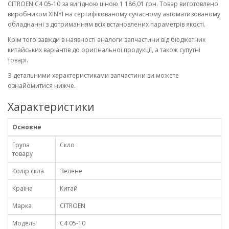
CITROEN C4 05-10 за вигідною ціною 1 186,01 грн. Товар виготовлено
виробником XINYI на сертифікованому сучасному автоматизованому
обладнанні з дотриманням всіх встановлених параметрів якості.
Крім того завжди в наявності аналоги запчастини від бюджетних
китайських варіантів до оригінальної продукції, а також супутні
товарі.
З детальними характеристиками запчастини ви можете
ознайомитися нижче.
Характеристики
Основне
Група
Скло
товару
Колір скла
Зелене
Країна
Китай
Марка
CITROEN
Модель
C4 05-10