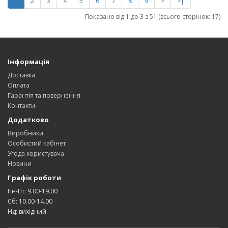
1
2
3
4
5
6
7
8
9
>
>|
Показано від 1 до 3 з 51 (всього сторінок: 17)
Інформація
Доставка
Оплата
Гарантія та повернення
Контакти
Додатково
Виробники
Особистий кабінет
Угода користувача
Новини
Графік роботи
Пн-Пт: 9.00-19.00
Сб: 10.00-14.00
Нд: вихідний