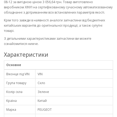
08-12 за вигідною ціною 3 056,64 грн. Товар виготовлено
виробником XINYI на сертифікованому сучасному автоматизованому
обладнанні з дотриманням всіх встановлених параметрів якості.
Крім того завжди в наявності аналоги запчастини від бюджетних
китайських варіантів до оригінальної продукції, а також супутні
товарі.
З детальними характеристиками запчастини ви можете
ознайомитися нижче.
Характеристики
Основне
Віконце під VIN
VIN
Група товару
Скло
Колір скла
Зелене
Країна
Китай
Марка
PEUGEOT