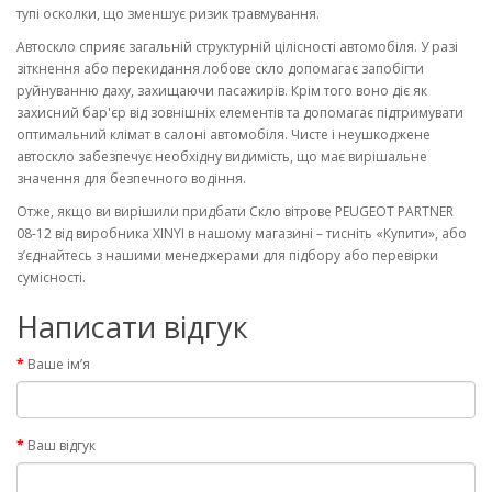
тупі осколки, що зменшує ризик травмування.
Автоскло сприяє загальній структурній цілісності автомобіля. У разі
зіткнення або перекидання лобове скло допомагає запобігти
руйнуванню даху, захищаючи пасажирів. Крім того воно діє як
захисний бар'єр від зовнішніх елементів та допомагає підтримувати
оптимальний клімат в салоні автомобіля. Чисте і неушкоджене
автоскло забезпечує необхідну видимість, що має вирішальне
значення для безпечного водіння.
Отже, якщо ви вирішили придбати Скло вітрове PEUGEOT PARTNER
08-12 від виробника XINYI в нашому магазині – тисніть «Купити», або
з’єднайтесь з нашими менеджерами для підбору або перевірки
сумісності.
Написати відгук
Ваше ім’я
Ваш відгук