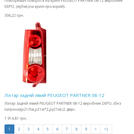
Повторювач поворота на крилі PEUGEOT PARTNER 08-12 виробник
DEPO, (wy5w).(на крилі.прозорий)..
306,22 грн.
Ліхтар задній лівий PEUGEOT PARTNER 08-12
Ліхтар задній лівий PEUGEOT PARTNER 08-12 виробник DEPO, (без
патрона)(p21/5w,p21w*2,py21w).(2 двірі..
1 914,81 грн.
1
2
3
4
5
6
7
8
9
>
>|