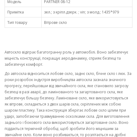
Модель
PARTNER 08-12
Примітка
зел.; з кріпл.дзерк. ; vin; з молд.; 1435*979
Тип товару
Вітрове скло
Автоскло відіграє багатогранну роль у автомобілі. Воно забезпечує
міцність конструкції, покращує аеродинаміку, сприяє безпеці та
забезпечує комфорт.
До автоскла відноситься лобове скло, заднє скло, бічне скло і люк. За
роки розробок індустрія виробництва автоскла зазнала значного
прогресу, перейшовши від звичайного скла, яке становило загрозу
безпеці в разі аварії, до ламінованого та загартованого скла, яке
забезпечує більшу безпеку. Ламіноване скло, яке використовується
як вітрове, складається з двох шарів скла, скріплених між собою
шаром пластику. Така конструкція зберігає лобове скло цілим при
ударі, запобігаючи травмуванню осколками скла. Для виготовлення
заднього і бокового скла використовується загартоване скло. Воно
піддається термічній обробці, щоб зробити його міцнішим за
звичайне скло. Коли воно розбивається, то розлітається на дрібні