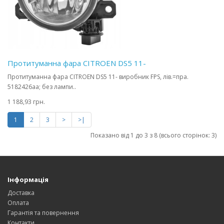
Протитуманна фара CITROEN DS5 11-
Протитуманна фара CITROEN DS5 11- виробник FPS, лів.=пра.
5182426aa; без лампи..
1 188,93 грн.
1
2
3
>
>|
Показано від 1 до 3 з 8 (всього сторінок: 3)
Інформація
Доставка
Оплата
Гарантія та повернення
Контакти