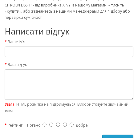
CITROEN DS5 11- від виробника XINYI в нашому магазині – тисніть
«Купити», або з’єднайтесь з нашими менеджерами для підбору або
перевірки сумісності.
Написати відгук
Ваше ім’я
Ваш відгук
Увага:
HTML розмітка не підтримується. Використовуйте звичайний
текст.
Рейтинг
Погано
Добре