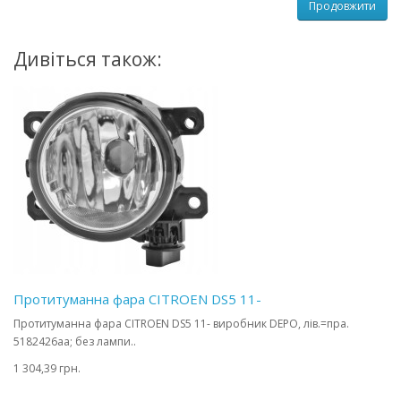
Продовжити
Дивіться також:
Протитуманна фара CITROEN DS5 11-
Протитуманна фара CITROEN DS5 11- виробник DEPO, лів.=пра.
5182426aa; без лампи..
1 304,39 грн.