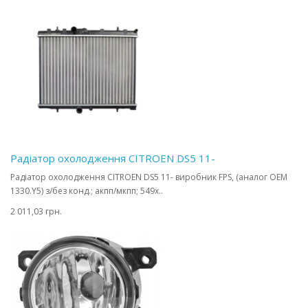
Радіатор охолодження CITROEN DS5 11-
Радіатор охолодження CITROEN DS5 11- виробник FPS, (аналог OEM
1330.Y5) з/без конд.; акпп/мкпп; 549x..
2 011,03 грн.