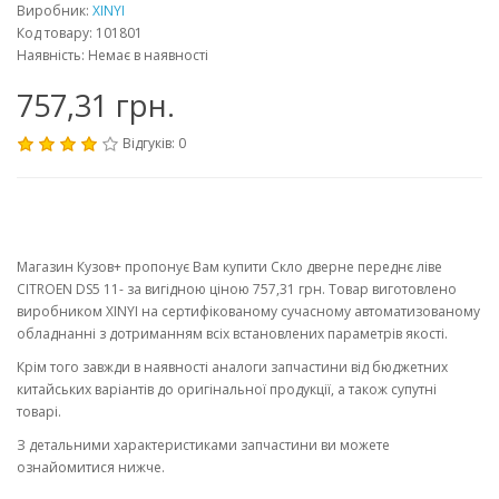
Виробник:
XINYI
Код товару: 101801
Наявність: Немає в наявності
757,31 грн.
Відгуків: 0
Магазин Кузов+ пропонує Вам купити Скло дверне переднє ліве
CITROEN DS5 11- за вигідною ціною 757,31 грн. Товар виготовлено
виробником XINYI на сертифікованому сучасному автоматизованому
обладнанні з дотриманням всіх встановлених параметрів якості.
Крім того завжди в наявності аналоги запчастини від бюджетних
китайських варіантів до оригінальної продукції, а також супутні
товарі.
З детальними характеристиками запчастини ви можете
ознайомитися нижче.