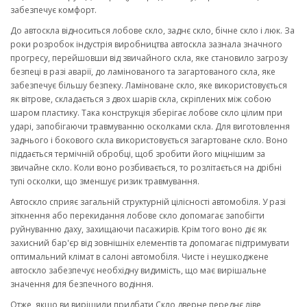
забезпечує комфорт.
До автоскла відноситься лобове скло, заднє скло, бічне скло і люк. За
роки розробок індустрія виробництва автоскла зазнала значного
прогресу, перейшовши від звичайного скла, яке становило загрозу
безпеці в разі аварії, до ламінованого та загартованого скла, яке
забезпечує більшу безпеку. Ламіноване скло, яке використовується
як вітрове, складається з двох шарів скла, скріплених між собою
шаром пластику. Така конструкція зберігає лобове скло цілим при
ударі, запобігаючи травмуванню осколками скла. Для виготовлення
заднього і бокового скла використовується загартоване скло. Воно
піддається термічній обробці, щоб зробити його міцнішим за
звичайне скло. Коли воно розбивається, то розлітається на дрібні
тупі осколки, що зменшує ризик травмування.
Автоскло сприяє загальній структурній цілісності автомобіля. У разі
зіткнення або перекидання лобове скло допомагає запобігти
руйнуванню даху, захищаючи пасажирів. Крім того воно діє як
захисний бар'єр від зовнішніх елементів та допомагає підтримувати
оптимальний клімат в салоні автомобіля. Чисте і неушкоджене
автоскло забезпечує необхідну видимість, що має вирішальне
значення для безпечного водіння.
Отже, якщо ви вирішили придбати Скло дверне переднє ліве