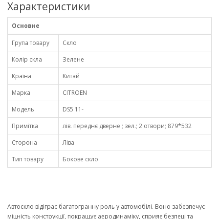
Характеристики
Основне
Група товару
Скло
Колір скла
Зелене
Країна
Китай
Марка
CITROEN
Модель
DS5 11-
Примітка
лів. переднє дверне ; зел.; 2 отвори; 879*532
Сторона
Ліва
Тип товару
Бокове скло
Автоскло відіграє багатогранну роль у автомобілі. Воно забезпечує
міцність конструкції, покращує аеродинаміку, сприяє безпеці та