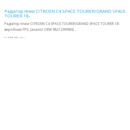
Радіатор пічки CITROEN C4 SPACE TOURER/GRAND SPACE
TOURER 18-
Радіатор пічки CITROEN C4 SPACE TOURER/GRAND SPACE TOURER 18-
виробник FPS, (аналог OEM 9821299980) ..
1 388,65 грн.
1
2
3
4
5
6
7
8
9
>
>|
Показано від 1 до 3 з 26 (всього сторінок: 9)
Інформація
Доставка
Оплата
Гарантія та повернення
Контакти
Додатково
Виробники
Особистий кабінет