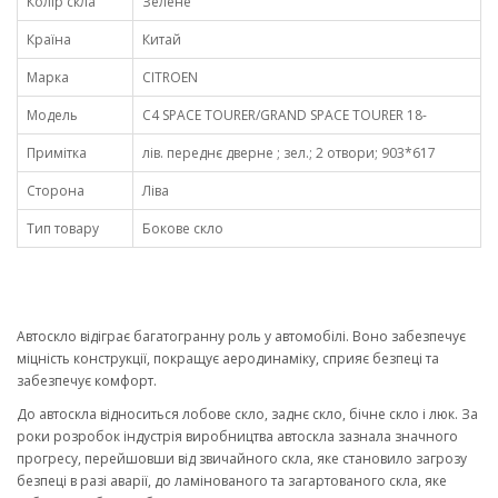
Колір скла
Зелене
Країна
Китай
Марка
CITROEN
Модель
C4 SPACE TOURER/GRAND SPACE TOURER 18-
Примітка
лів. переднє дверне ; зел.; 2 отвори; 903*617
Сторона
Ліва
Тип товару
Бокове скло
Автоскло відіграє багатогранну роль у автомобілі. Воно забезпечує
міцність конструкції, покращує аеродинаміку, сприяє безпеці та
забезпечує комфорт.
До автоскла відноситься лобове скло, заднє скло, бічне скло і люк. За
роки розробок індустрія виробництва автоскла зазнала значного
прогресу, перейшовши від звичайного скла, яке становило загрозу
безпеці в разі аварії, до ламінованого та загартованого скла, яке