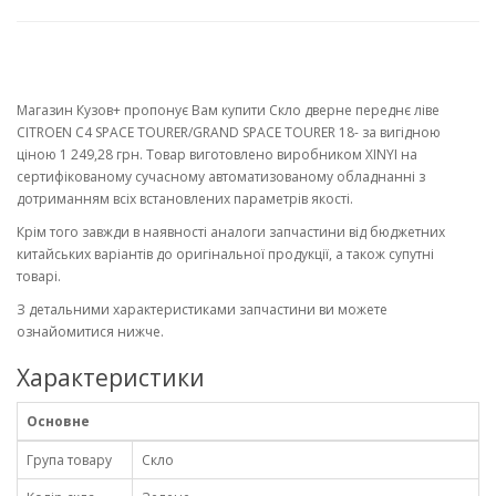
Магазин Кузов+ пропонує Вам купити Скло дверне переднє ліве
CITROEN C4 SPACE TOURER/GRAND SPACE TOURER 18- за вигідною
ціною 1 249,28 грн. Товар виготовлено виробником XINYI на
сертифікованому сучасному автоматизованому обладнанні з
дотриманням всіх встановлених параметрів якості.
Крім того завжди в наявності аналоги запчастини від бюджетних
китайських варіантів до оригінальної продукції, а також супутні
товарі.
З детальними характеристиками запчастини ви можете
ознайомитися нижче.
Характеристики
Основне
Група товару
Скло