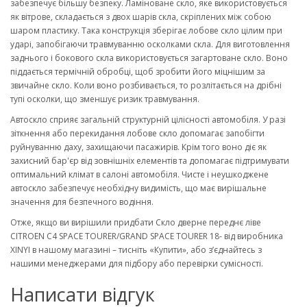
забезпечує більшу безпеку. Ламіноване скло, яке використовується
як вітрове, складається з двох шарів скла, скріплених між собою
шаром пластику. Така конструкція зберігає лобове скло цілим при
ударі, запобігаючи травмуванню осколками скла. Для виготовлення
заднього і бокового скла використовується загартоване скло. Воно
піддається термічній обробці, щоб зробити його міцнішим за
звичайне скло. Коли воно розбивається, то розлітається на дрібні
тупі осколки, що зменшує ризик травмування.
Автоскло сприяє загальній структурній цілісності автомобіля. У разі
зіткнення або перекидання лобове скло допомагає запобігти
руйнуванню даху, захищаючи пасажирів. Крім того воно діє як
захисний бар'єр від зовнішніх елементів та допомагає підтримувати
оптимальний клімат в салоні автомобіля. Чисте і неушкоджене
автоскло забезпечує необхідну видимість, що має вирішальне
значення для безпечного водіння.
Отже, якщо ви вирішили придбати Скло дверне переднє ліве
CITROEN C4 SPACE TOURER/GRAND SPACE TOURER 18- від виробника
XINYI в нашому магазині – тисніть «Купити», або з’єднайтесь з
нашими менеджерами для підбору або перевірки сумісності.
Написати відгук