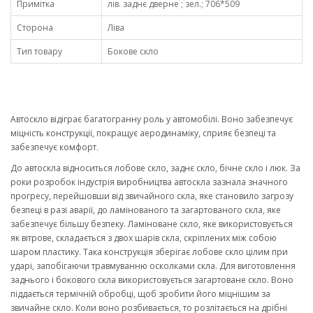
Примітка
лів. заднє дверне ; зел.; 706*509
Сторона
Ліва
Тип товару
Бокове скло
Автоскло відіграє багатогранну роль у автомобілі. Воно забезпечує
міцність конструкції, покращує аеродинаміку, сприяє безпеці та
забезпечує комфорт.
До автоскла відноситься лобове скло, заднє скло, бічне скло і люк. За
роки розробок індустрія виробництва автоскла зазнала значного
прогресу, перейшовши від звичайного скла, яке становило загрозу
безпеці в разі аварії, до ламінованого та загартованого скла, яке
забезпечує більшу безпеку. Ламіноване скло, яке використовується
як вітрове, складається з двох шарів скла, скріплених між собою
шаром пластику. Така конструкція зберігає лобове скло цілим при
ударі, запобігаючи травмуванню осколками скла. Для виготовлення
заднього і бокового скла використовується загартоване скло. Воно
піддається термічній обробці, щоб зробити його міцнішим за
звичайне скло. Коли воно розбивається, то розлітається на дрібні