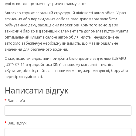
тупі осколки, що зменшує ризик травмування.
Автоскло сприяє загальній структурній цілісності автомобіля. У разі
зіткнення або перекидання лобове скло допомагає запобігти
руйнуванню даху, захищаючи пасажирів. Крім того воно діє як
захисний бар'єр від зовнішніх елементів та допомагає підтримувати
оптимальний клімат в салоні автомобіля. Чисте і неушкоджене
автоскло забезпечує необхідну видимість, що має вирішальне
значення для безпечного водіння.
Отже, якщо ви вирішили придбати Скло дверне заднє ліве SUBARU
JUSTY 07-11 від виробника XINYI в нашому магазині – тисніть
«Купити», або з’єднайтесь з нашими менеджерами для підбору або
перевірки сумісності.
Написати відгук
Ваше ім’я
Ваш відгук