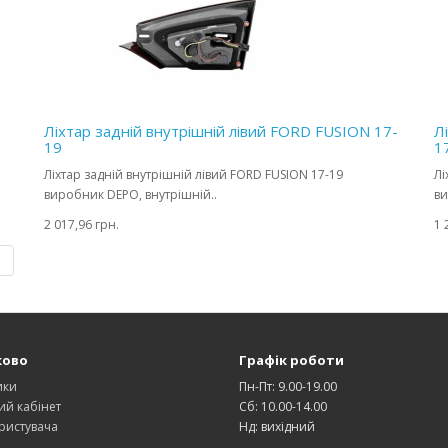
Ліхтар задній внутрішній лівий FORD FUSION 17-
Л
19
1
Ліхтар задній внутрішній лівий FORD FUSION 17-19
Лі
виробник DEPO, внутрішній..
ви
2 017,96 грн.
1 
|
ково
Графік роботи
ики
Пн-Пт: 9.00-19.00
ий кабінет
Сб: 10.00-14.00
ристувача
Нд: вихідний