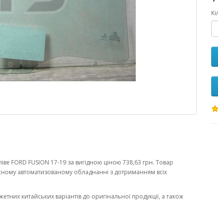
Кі
іве FORD FUSION 17-19 за вигідною ціною 738,63 грн. Товар
сному автоматизованому обладнанні з дотриманням всіх
жетних китайських варіантів до оригінальної продукції, а також