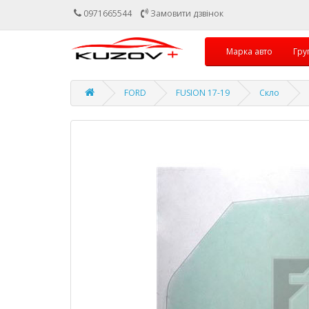
0971665544
Замовити дзвінок
Марка авто
Гру
FORD
FUSION 17-19
Скло