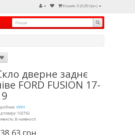
Кошик: 0 (0,00 грн.)
Скло дверне заднє
ліве FORD FUSION 17-
19
иробник:
XINYI
д товару: 102762
явність: В наявності
38,63 грн.