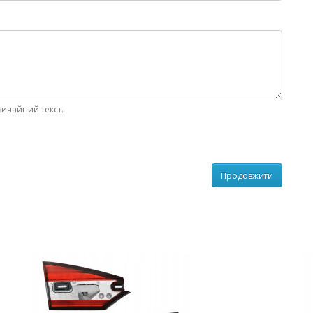
вичайний текст.
Продовжити