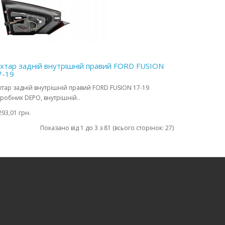
іхтар задній внутрішній правий FORD FUSION
7-19
хтар задній внутрішній правий FORD FUSION 17-19
робник DEPO, внутрішній..
293,01 грн.
Показано від 1 до 3 з 81 (всього сторінок: 27)