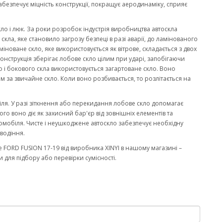
забезпечує міцність конструкції, покращує аеродинаміку, сприяє
кло і люк. За роки розробок індустрія виробництва автоскла
ла, яке становило загрозу безпеці в разі аварії, до ламінованого
міноване скло, яке використовується як вітрове, складається з двох
онструкція зберігає лобове скло цілим при ударі, запобігаючи
 і бокового скла використовується загартоване скло. Воно
м за звичайне скло. Коли воно розбивається, то розлітається на
біля. У разі зіткнення або перекидання лобове скло допомагає
го воно діє як захисний бар'єр від зовнішніх елементів та
омобіля. Чисте і неушкоджене автоскло забезпечує необхідну
водіння.
 FORD FUSION 17-19 від виробника XINYI в нашому магазині –
 для підбору або перевірки сумісності.