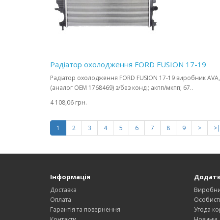
Радіатор охолодження FORD FUSION 17-19
Радіатор охолодження FORD FUSION 17-19 виробник AVA,
(аналог OEM 1768469) з/без конд.; акпп/мкпп; 67..
4 108,06 грн.
1
2
3
4
5
6
7
8
9
>
>
Інформація
Додат
Доставка
Виробн
Оплата
Особист
Гарантія та повернення
Угода ко
Контакти
Новини