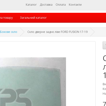
Каталог
Доставка
Оплата
Контакти
па товару
Загальний каталог
Бокове скло
Скло дверне заднє ліве FORD FUSION 17-19
В
Ко
На
7