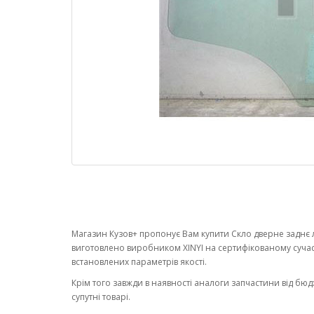
Магазин Кузов+ пропонує Вам купити Скло дверне заднє л
виготовлено виробником XINYI на сертифікованому суча
встановлених параметрів якості.
Крім того завжди в наявності аналоги запчастини від бюд
супутні товарі.