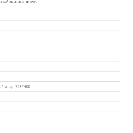
ознайомитися нижче.
.; 1 отвір; 753*488