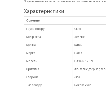
З детальними характеристиками запчастини ви можете 
Характеристики
Основне
Група товару
Скло
Колір скла
Зелене
Країна
Китай
Марка
FORD
Модель
FUSION 17-19
Примітка
лів. заднє дверне ; зел
Сторона
Ліва
Тип товару
Бокове скло