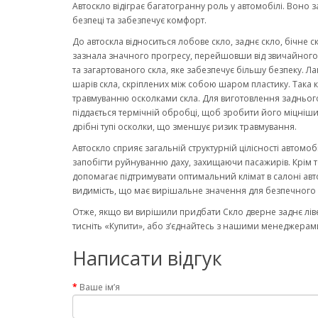
Автоскло відіграє багатогранну роль у автомобілі. Воно 
безпеці та забезпечує комфорт.
До автоскла відноситься лобове скло, заднє скло, бічне с
зазнала значного прогресу, перейшовши від звичайного ск
та загартованого скла, яке забезпечує більшу безпеку. Ла
шарів скла, скріплених між собою шаром пластику. Така к
травмуванню осколками скла. Для виготовлення заднього
піддається термічній обробці, щоб зробити його міцніши
дрібні тупі осколки, що зменшує ризик травмування.
Автоскло сприяє загальній структурній цілісності автомо
запобігти руйнуванню даху, захищаючи пасажирів. Крім то
допомагає підтримувати оптимальний клімат в салоні авт
видимість, що має вирішальне значення для безпечного 
Отже, якщо ви вирішили придбати Скло дверне заднє ліве
тисніть «Купити», або з’єднайтесь з нашими менеджерами
Написати відгук
Ваше ім’я