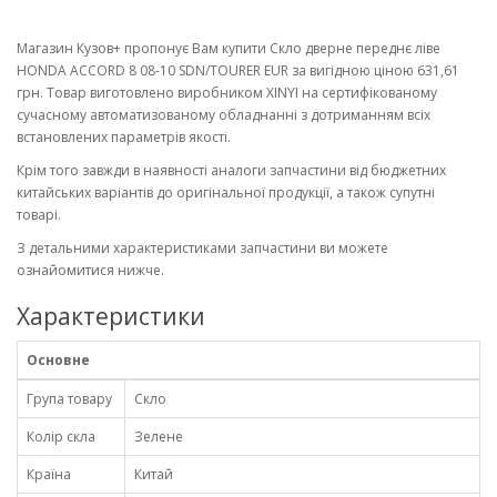
Магазин Кузов+ пропонує Вам купити Скло дверне переднє ліве
HONDA ACCORD 8 08-10 SDN/TOURER EUR за вигідною ціною 631,61
грн. Товар виготовлено виробником XINYI на сертифікованому
сучасному автоматизованому обладнанні з дотриманням всіх
встановлених параметрів якості.
Крім того завжди в наявності аналоги запчастини від бюджетних
китайських варіантів до оригінальної продукції, а також супутні
товарі.
З детальними характеристиками запчастини ви можете
ознайомитися нижче.
Характеристики
Основне
Група товару
Скло
Колір скла
Зелене
Країна
Китай