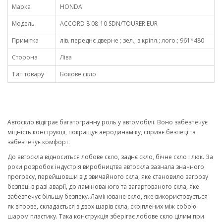
Марка
HONDA
Модель
ACCORD 8 08-10 SDN/TOURER EUR
Примітка
лів. переднє дверне ; зел.; з кріпл.; лого.; 961*480
Сторона
Ліва
Тип товару
Бокове скло
Автоскло відіграє багатогранну роль у автомобілі. Воно забезпечує
міцність конструкції, покращує аеродинаміку, сприяє безпеці та
забезпечує комфорт.
До автоскла відноситься лобове скло, заднє скло, бічне скло і люк. За
роки розробок індустрія виробництва автоскла зазнала значного
прогресу, перейшовши від звичайного скла, яке становило загрозу
безпеці в разі аварії, до ламінованого та загартованого скла, яке
забезпечує більшу безпеку. Ламіноване скло, яке використовується
як вітрове, складається з двох шарів скла, скріплених між собою
шаром пластику. Така конструкція зберігає лобове скло цілим при