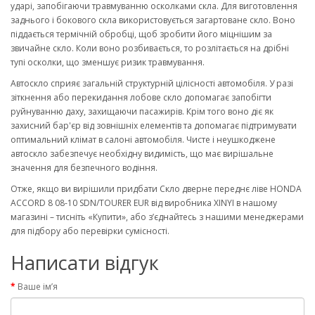
ударі, запобігаючи травмуванню осколками скла. Для виготовлення
заднього і бокового скла використовується загартоване скло. Воно
піддається термічній обробці, щоб зробити його міцнішим за
звичайне скло. Коли воно розбивається, то розлітається на дрібні
тупі осколки, що зменшує ризик травмування.
Автоскло сприяє загальній структурній цілісності автомобіля. У разі
зіткнення або перекидання лобове скло допомагає запобігти
руйнуванню даху, захищаючи пасажирів. Крім того воно діє як
захисний бар'єр від зовнішніх елементів та допомагає підтримувати
оптимальний клімат в салоні автомобіля. Чисте і неушкоджене
автоскло забезпечує необхідну видимість, що має вирішальне
значення для безпечного водіння.
Отже, якщо ви вирішили придбати Скло дверне переднє ліве HONDA
ACCORD 8 08-10 SDN/TOURER EUR від виробника XINYI в нашому
магазині – тисніть «Купити», або з’єднайтесь з нашими менеджерами
для підбору або перевірки сумісності.
Написати відгук
Ваше ім’я