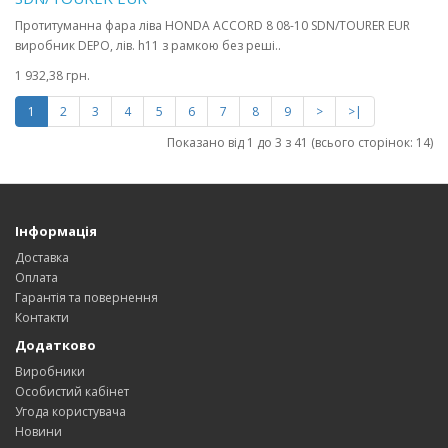
Протитуманна фара ліва HONDA ACCORD 8 08-10 SDN/TOURER EUR
виробник DEPO, лів. h11 з рамкою без реші..
1 932,38 грн.
1
2
3
4
5
6
7
8
9
>
>|
Показано від 1 до 3 з 41 (всього сторінок: 14)
Інформація
Доставка
Оплата
Гарантія та повернення
Контакти
Додатково
Виробники
Особистий кабінет
Угода користувача
Новини