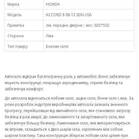
Марка
HONDA
Модель
ACCORD 8 08-12 SDN USA
Примітка
лів. переднє дверне ; зел.; 925*502
Сторона
Ліва
Тип товару
Бокове скло
Автоскло відіграє багатогранну роль у автомобілі. Воно забезпечує
міцність конструкції, покращує аеродинаміку, сприяє безпеці та
забезпечує комфорт.
До автоскла відноситься лобове скло, заднє скло, бічне скло і люк. За
роки розробок індустрія виробництва автоскла зазнала значного
прогресу, перейшовши від звичайного скла, яке становило загрозу
безпеці в разі аварії, до ламінованого та загартованого скла, яке
забезпечує більшу безпеку. Ламіноване скло, яке використовується
як вітрове, складається з двох шарів скла, скріплених між собою
шаром пластику. Така конструкція зберігає лобове скло цілим при