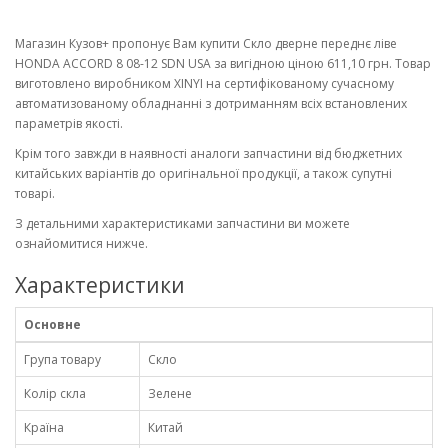
Магазин Кузов+ пропонує Вам купити Скло дверне переднє ліве
HONDA ACCORD 8 08-12 SDN USA за вигідною ціною 611,10 грн. Товар
виготовлено виробником XINYI на сертифікованому сучасному
автоматизованому обладнанні з дотриманням всіх встановлених
параметрів якості.
Крім того завжди в наявності аналоги запчастини від бюджетних
китайських варіантів до оригінальної продукції, а також супутні
товарі.
З детальними характеристиками запчастини ви можете
ознайомитися нижче.
Характеристики
Основне
Група товару
Скло
Колір скла
Зелене
Країна
Китай