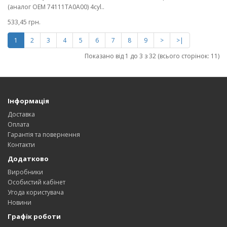
(аналог OEM 74111TA0A00) 4cyl..
533,45 грн.
1
2
3
4
5
6
7
8
9
>
>|
Показано від 1 до 3 з 32 (всього сторінок: 11)
Інформація
Доставка
Оплата
Гарантія та повернення
Контакти
Додатково
Виробники
Особистий кабінет
Угода користувача
Новини
Графік роботи