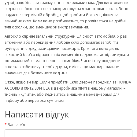
ударі, запобігаючи травмуванню осколками скла. Для виготовлення
заднього і бокового скла використовується загартоване скло. Воно
піддається термічній обробці, щоб зробити його міцнішим за
звичайне скло. Коли воно розбивається, то розлітається на дрібні
тупі осколки, що зменшує ризик травмування.
Автоскло сприяє загальній структурній цілісності автомобіля. У разі
зіткнення або перекидання лобове скло допомагає запобігти
руйнуванню даху, захищаючи пасажирів. Крім того воно діє як
захисний бар'єр від зовнішніх елементів та допомагає підтримувати
оптимальний клімат в салоні автомобіля. Чисте і неушкоджене
автоскло забезпечує необхідну видимість, що має вирішальне
значення для безпечного водіння.
Отже, якщо ви вирішили придбати Скло дверне переднє ліве HONDA
ACCORD 8 08-12 SDN USA від виробника XINYI в нашому магазині –
тисніть «Купити», або з’єднайтесь з нашими менеджерами для
підбору або перевірки сумісності.
Написати відгук
Ваше ім’я