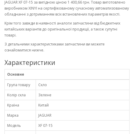
JAGUAR XF 07-15 за вигідною ціною 1 400,66 грн. Товар виготовлено
виробником XINYI на сертифікованому сучасному автоматизованому
обладнанні з дотриманням всіх встановлених параметрів якості.
Крім того завжди в наявності аналоги запчастини від бюджетних
китайських варіантів до оригінальної продукції, а також супутні
товарі.
З детальними характеристиками запчастини ви можете
ознайомитися нижче.
Характеристики
Основне
Група товару
Скло
Колір скла
Зелене
Країна
Китай
Марка
JAGUAR
Модель
XF 07-15