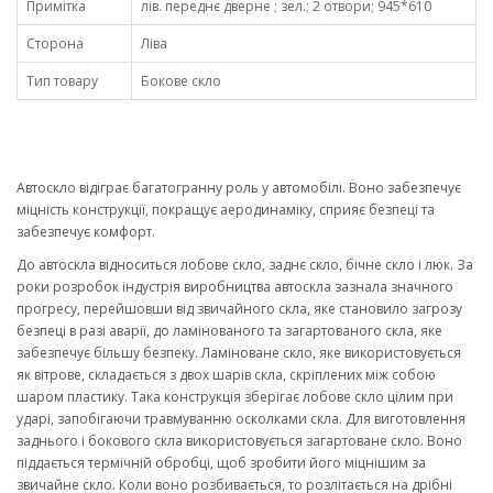
Примітка
лів. переднє дверне ; зел.; 2 отвори; 945*610
Сторона
Ліва
Тип товару
Бокове скло
Автоскло відіграє багатогранну роль у автомобілі. Воно забезпечує
міцність конструкції, покращує аеродинаміку, сприяє безпеці та
забезпечує комфорт.
До автоскла відноситься лобове скло, заднє скло, бічне скло і люк. За
роки розробок індустрія виробництва автоскла зазнала значного
прогресу, перейшовши від звичайного скла, яке становило загрозу
безпеці в разі аварії, до ламінованого та загартованого скла, яке
забезпечує більшу безпеку. Ламіноване скло, яке використовується
як вітрове, складається з двох шарів скла, скріплених між собою
шаром пластику. Така конструкція зберігає лобове скло цілим при
ударі, запобігаючи травмуванню осколками скла. Для виготовлення
заднього і бокового скла використовується загартоване скло. Воно
піддається термічній обробці, щоб зробити його міцнішим за
звичайне скло. Коли воно розбивається, то розлітається на дрібні