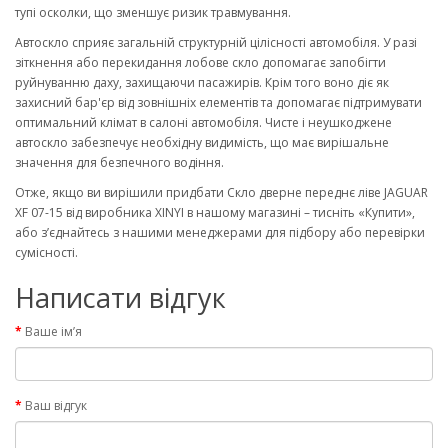
тупі осколки, що зменшує ризик травмування.
Автоскло сприяє загальній структурній цілісності автомобіля. У разі
зіткнення або перекидання лобове скло допомагає запобігти
руйнуванню даху, захищаючи пасажирів. Крім того воно діє як
захисний бар'єр від зовнішніх елементів та допомагає підтримувати
оптимальний клімат в салоні автомобіля. Чисте і неушкоджене
автоскло забезпечує необхідну видимість, що має вирішальне
значення для безпечного водіння.
Отже, якщо ви вирішили придбати Скло дверне переднє ліве JAGUAR
XF 07-15 від виробника XINYI в нашому магазині – тисніть «Купити»,
або з’єднайтесь з нашими менеджерами для підбору або перевірки
сумісності.
Написати відгук
Ваше ім’я
Ваш відгук