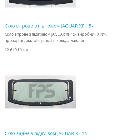
Скло вітрове з підігрівом JAGUAR XF 15-
Скло вітрове з підігрівом JAGUAR XF 15- виробник XINYI,
прозор.атерм.; обігр.повн.; кріп.датч.волог...
12 619,19 грн.
Скло заднє з підігрівом JAGUAR XF 15-