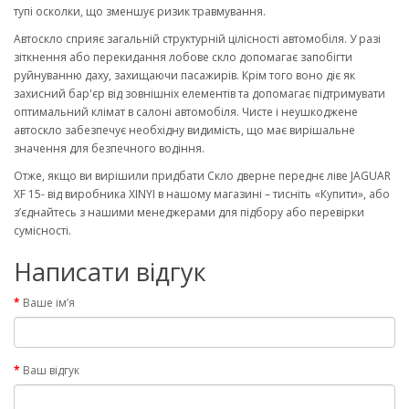
тупі осколки, що зменшує ризик травмування.
Автоскло сприяє загальній структурній цілісності автомобіля. У разі
зіткнення або перекидання лобове скло допомагає запобігти
руйнуванню даху, захищаючи пасажирів. Крім того воно діє як
захисний бар'єр від зовнішніх елементів та допомагає підтримувати
оптимальний клімат в салоні автомобіля. Чисте і неушкоджене
автоскло забезпечує необхідну видимість, що має вирішальне
значення для безпечного водіння.
Отже, якщо ви вирішили придбати Скло дверне переднє ліве JAGUAR
XF 15- від виробника XINYI в нашому магазині – тисніть «Купити», або
з’єднайтесь з нашими менеджерами для підбору або перевірки
сумісності.
Написати відгук
Ваше ім’я
Ваш відгук