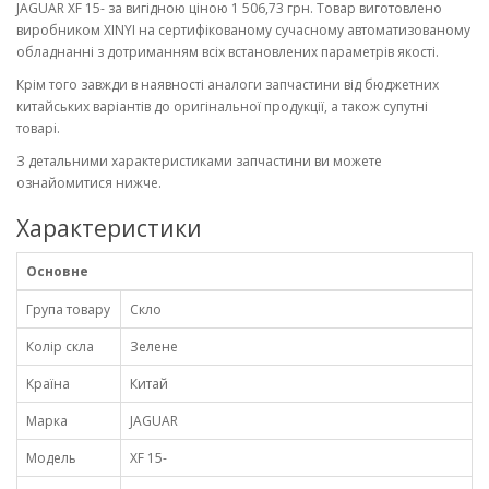
JAGUAR XF 15- за вигідною ціною 1 506,73 грн. Товар виготовлено
виробником XINYI на сертифікованому сучасному автоматизованому
обладнанні з дотриманням всіх встановлених параметрів якості.
Крім того завжди в наявності аналоги запчастини від бюджетних
китайських варіантів до оригінальної продукції, а також супутні
товарі.
З детальними характеристиками запчастини ви можете
ознайомитися нижче.
Характеристики
Основне
Група товару
Скло
Колір скла
Зелене
Країна
Китай
Марка
JAGUAR
Модель
XF 15-