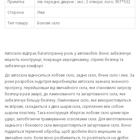
Примітка
лів. переднє дверне ; зел.; 2 отвори; лого; 957*532
Сторона
Ліва
Тип товару
Бокове скло
Автоскло відіграє багатогранну роль у автомобілі. Воно забезпечує
міцність конструкції, покращує аеродинаміку, сприяє безпеці та
забезпечує комфорт.
До автоскла відноситься лобове скло, заднє скло, бічне скло і люк. За
роки розробок індустрія виробництва автоскла зазнала значного
прогресу, перейшовши від звичайного скла, яке становило загрозу
безпеці в разі аварії, до ламінованого та загартованого скла, яке
забезпечує більшу безпеку. Ламіноване скло, яке використовується
як вітрове, складається з двох шарів скла, скріплених між собою
шаром пластику. Така конструкція зберігає лобове скло цілим при
ударі, запобігаючи травмуванню осколками скла. Для виготовлення
заднього і бокового скла використовується загартоване скло. Воно
піддається термічній обробці, щоб зробити його міцнішим за
звичайне скло. Коли воно розбивається, то розлітається на дрібні