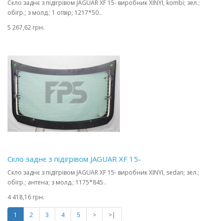
Скло заднє з підігрівом JAGUAR XF 15- виробник XINYI, kombi; зел.;
обігр.; з молд.; 1 отвір; 1217*50..
5 267,62 грн.
Скло заднє з підігрівом JAGUAR XF 15-
Скло заднє з підігрівом JAGUAR XF 15- виробник XINYI, sedan; зел.;
обігр.; антена; з молд.; 1175*845..
4 418,16 грн.
1
2
3
4
5
>
>|