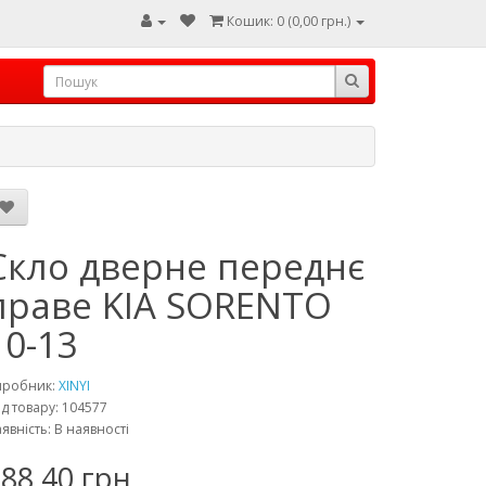
Кошик: 0 (0,00 грн.)
Скло дверне переднє
праве KIA SORENTO
10-13
иробник:
XINYI
д товару: 104577
явність: В наявності
88,40 грн.