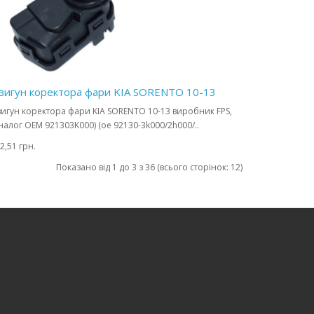
вигун коректора фари KIA SORENTO 10-13
игун коректора фари KIA SORENTO 10-13 виробник FPS,
налог OEM 921303K000) (oe 92130-3k000/2h000/..
2,51 грн.
Показано від 1 до 3 з 36 (всього сторінок: 12)