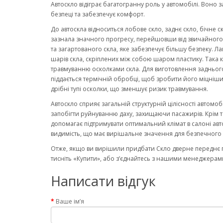
Автоскло відіграє багатогранну роль у автомобілі. Воно 
безпеці та забезпечує комфорт.
До автоскла відноситься лобове скло, заднє скло, бічне с
зазнала значного прогресу, перейшовши від звичайного ск
та загартованого скла, яке забезпечує більшу безпеку. Ла
шарів скла, скріплених між собою шаром пластику. Така к
травмуванню осколками скла. Для виготовлення заднього
піддається термічній обробці, щоб зробити його міцніши
дрібні тупі осколки, що зменшує ризик травмування.
Автоскло сприяє загальній структурній цілісності автомо
запобігти руйнуванню даху, захищаючи пасажирів. Крім то
допомагає підтримувати оптимальний клімат в салоні авт
видимість, що має вирішальне значення для безпечного 
Отже, якщо ви вирішили придбати Скло дверне переднє п
тисніть «Купити», або з’єднайтесь з нашими менеджерами
Написати відгук
Ваше ім’я