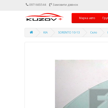
0971665544
Замовити дзвінок
Марка авто
Гру
KIA
SORENTO 10-13
Скло