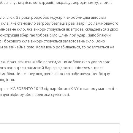
забезпечує міцність конструкції, покращує аеродинаміку, сприяє
кло і люк. За роки розробок індустрія виробництва автоскла
ла, яке становило загрозу безпеці в разі аварії, до ламінованого
міноване скло, яке використовується як вітрове, складається з двох
онструкція зберігає лобове скло цілим при ударі, запобігаючи
 і бокового скла використовується загартоване скло. Воно
м за звичайне скло. Коли воно розбивається, то розлітається на
біля. У разі зіткнення або перекидання лобове скло допомагає
го воно діє як захисний бар'єр від зовнішніх елементів та
омобіля. Чисте і неушкоджене автоскло забезпечує необхідну
водіння.
раве KIA SORENTO 10-13 від виробника XINYI в нашому магазині –
 для підбору або перевірки сумісності.