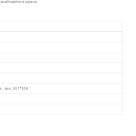
ознайомитися нижче.
 ; зел.; 911*559