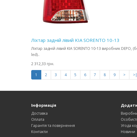
Ліхтар задній лівий KIA SORENTO 10-13
Ліхтар задній лівий KIA SORENTO 10-13 виробник DEPO, (б
led)..
2 312,33 грн.
1
2
3
4
5
6
7
8
9
>
>
Інформація
Додат
Доставка
Виробн
Оплата
Особист
Гарантія та повернення
Угода ко
Контакти
Новини