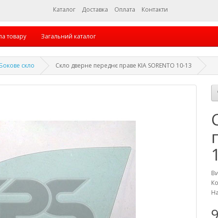
Каталог
Доставка
Оплата
Контакти
па товару
Загальний каталог
Бокове скло
Скло дверне переднє праве KIA SORENTO 10-13
В
Ко
На
9