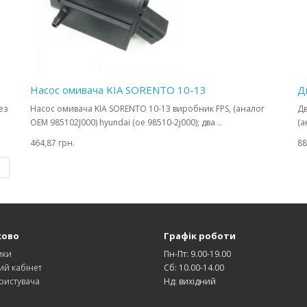
Насос омивача KIA SORENTO 10-13
Д
ез
Насос омивача KIA SORENTO 10-13 виробник FPS, (аналог
Дв
OEM 985102J000) hyundai (oe 98510-2j000); два ..
(а
464,87 грн.
88
|
ково
Графік роботи
ики
Пн-Пт: 9.00-19.00
ий кабінет
Сб: 10.00-14.00
ристувача
Нд: вихідний