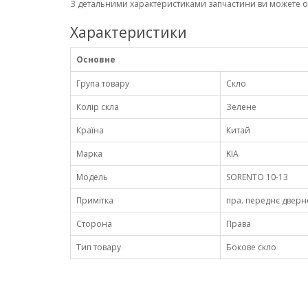
З детальними характеристиками запчастини ви можете 
Характеристики
Основне
Група товару
Скло
Колір скла
Зелене
Країна
Китай
Марка
KIA
Модель
SORENTO 10-13
Примітка
пра. переднє дверне
Сторона
Права
Тип товару
Бокове скло