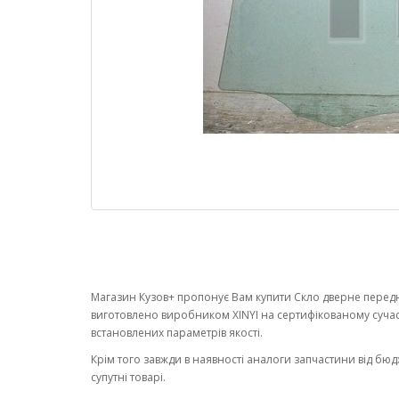
Магазин Кузов+ пропонує Вам купити Скло дверне переднє
виготовлено виробником XINYI на сертифікованому суча
встановлених параметрів якості.
Крім того завжди в наявності аналоги запчастини від бюд
супутні товарі.