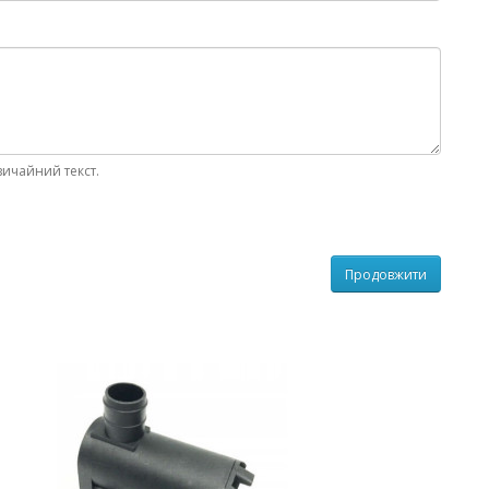
вичайний текст.
Продовжити