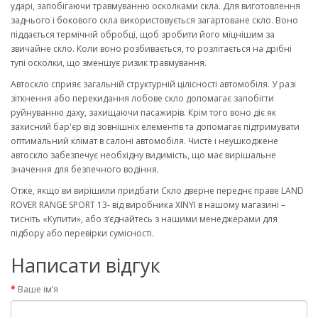
ударі, запобігаючи травмуванню осколками скла. Для виготовлення
заднього і бокового скла використовується загартоване скло. Воно
піддається термічній обробці, щоб зробити його міцнішим за
звичайне скло. Коли воно розбивається, то розлітається на дрібні
тупі осколки, що зменшує ризик травмування.
Автоскло сприяє загальній структурній цілісності автомобіля. У разі
зіткнення або перекидання лобове скло допомагає запобігти
руйнуванню даху, захищаючи пасажирів. Крім того воно діє як
захисний бар'єр від зовнішніх елементів та допомагає підтримувати
оптимальний клімат в салоні автомобіля. Чисте і неушкоджене
автоскло забезпечує необхідну видимість, що має вирішальне
значення для безпечного водіння.
Отже, якщо ви вирішили придбати Скло дверне переднє праве LAND
ROVER RANGE SPORT 13- від виробника XINYI в нашому магазині –
тисніть «Купити», або з’єднайтесь з нашими менеджерами для
підбору або перевірки сумісності.
Написати відгук
Ваше ім’я