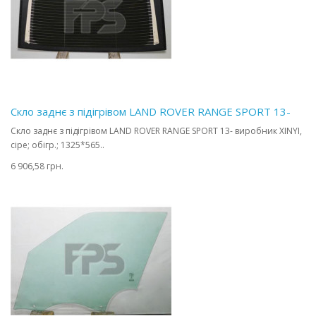
Скло заднє з підігрівом LAND ROVER RANGE SPORT 13-
Скло заднє з підігрівом LAND ROVER RANGE SPORT 13- виробник XINYI,
сіре; обігр.; 1325*565..
6 906,58 грн.