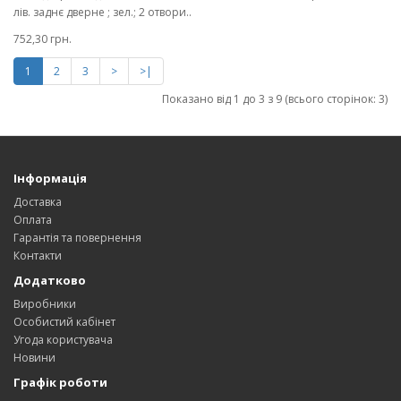
лів. заднє дверне ; зел.; 2 отвори..
752,30 грн.
1
2
3
>
>|
Показано від 1 до 3 з 9 (всього сторінок: 3)
Інформація
Доставка
Оплата
Гарантія та повернення
Контакти
Додатково
Виробники
Особистий кабінет
Угода користувача
Новини
Графік роботи