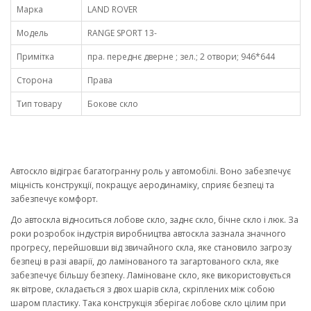
Марка
LAND ROVER
Модель
RANGE SPORT 13-
Примітка
пра. переднє дверне ; зел.; 2 отвори; 946*644
Сторона
Права
Тип товару
Бокове скло
Автоскло відіграє багатогранну роль у автомобілі. Воно забезпечує
міцність конструкції, покращує аеродинаміку, сприяє безпеці та
забезпечує комфорт.
До автоскла відноситься лобове скло, заднє скло, бічне скло і люк. За
роки розробок індустрія виробництва автоскла зазнала значного
прогресу, перейшовши від звичайного скла, яке становило загрозу
безпеці в разі аварії, до ламінованого та загартованого скла, яке
забезпечує більшу безпеку. Ламіноване скло, яке використовується
як вітрове, складається з двох шарів скла, скріплених між собою
шаром пластику. Така конструкція зберігає лобове скло цілим при