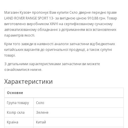
Магазин Кузов+ пропонує Вам купити Скло дверне переднє праве
LAND ROVER RANGE SPORT 13- за вигідною ціною 910,88 грн. Товар
виготовлено виробником XINYI на сертифікованому сучасному
автоматизованому обладнанні з дотриманням всіх встановлених
параметрів якості.
Крім того завжди в наявності аналоги запчастини від бюджетних
китайських варіантів до оригінальної продукції, а також супутні
товарі.
З детальними характеристиками запчастини ви можете
ознайомитися нижче.
Характеристики
Основне
Група товару
Скло
Колір скла
Зелене
Країна
Китай