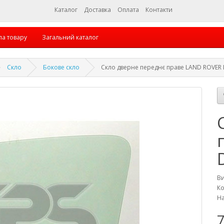
Каталог
Доставка
Оплата
Контакти
па товару
Загальний каталог
Скло
Бокове скло
Скло дверне переднє праве LAND ROVER 
В
Ко
На
7