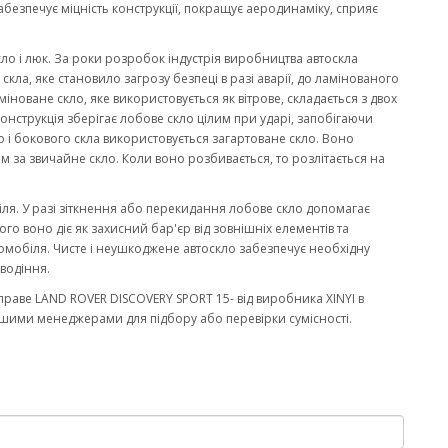
забезпечує міцність конструкції, покращує аеродинаміку, сприяє
кло і люк. За роки розробок індустрія виробництва автоскла
ла, яке становило загрозу безпеці в разі аварії, до ламінованого
міноване скло, яке використовується як вітрове, складається з двох
онструкція зберігає лобове скло цілим при ударі, запобігаючи
 і бокового скла використовується загартоване скло. Воно
м за звичайне скло. Коли воно розбивається, то розлітається на
біля. У разі зіткнення або перекидання лобове скло допомагає
го воно діє як захисний бар'єр від зовнішніх елементів та
омобіля. Чисте і неушкоджене автоскло забезпечує необхідну
водіння.
раве LAND ROVER DISCOVERY SPORT 15- від виробника XINYI в
нашими менеджерами для підбору або перевірки сумісності.