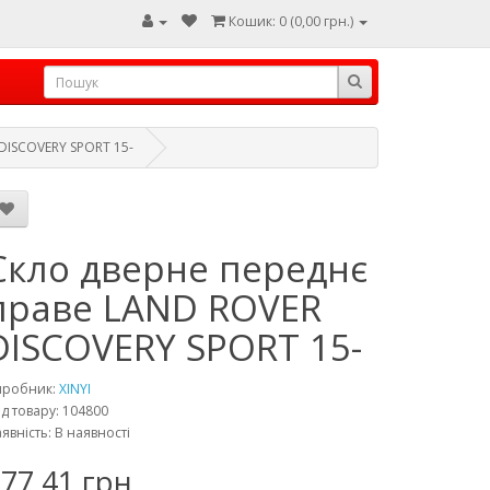
Кошик: 0 (0,00 грн.)
DISCOVERY SPORT 15-
Скло дверне переднє
праве LAND ROVER
DISCOVERY SPORT 15-
иробник:
XINYI
д товару: 104800
явність: В наявності
77,41 грн.