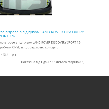
кло вітрове з підігрівом LAND ROVER DISCOVERY
PORT 15-
ло вітрове з підігрівом LAND ROVER DISCOVERY SPORT 15-
робник XINYI, зел.; обігр.повн.; кріп.дат..
 443,41 грн.
Показано від 1 до 3 з 15 (всього сторінок: 5)