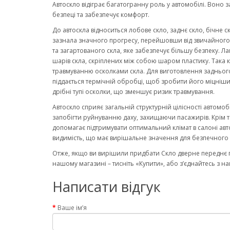
Автоскло відіграє багатогранну роль у автомобілі. Воно 
безпеці та забезпечує комфорт.
До автоскла відноситься лобове скло, заднє скло, бічне с
зазнала значного прогресу, перейшовши від звичайного ск
та загартованого скла, яке забезпечує більшу безпеку. Ла
шарів скла, скріплених між собою шаром пластику. Така к
травмуванню осколками скла. Для виготовлення заднього
піддається термічній обробці, щоб зробити його міцніши
дрібні тупі осколки, що зменшує ризик травмування.
Автоскло сприяє загальній структурній цілісності автомо
запобігти руйнуванню даху, захищаючи пасажирів. Крім то
допомагає підтримувати оптимальний клімат в салоні авт
видимість, що має вирішальне значення для безпечного 
Отже, якщо ви вирішили придбати Скло дверне переднє п
нашому магазині – тисніть «Купити», або з’єднайтесь з 
Написати відгук
Ваше ім’я