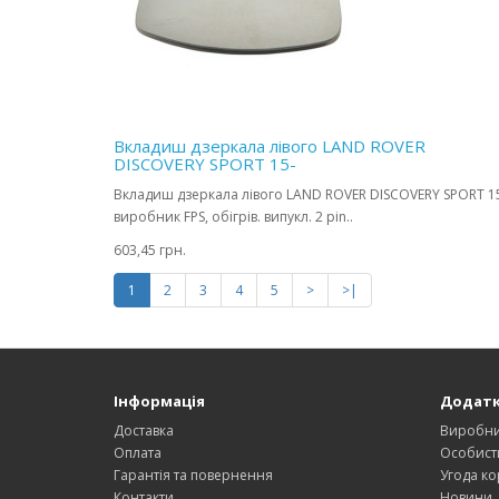
Вкладиш дзеркала лівого LAND ROVER
DISCOVERY SPORT 15-
Вкладиш дзеркала лівого LAND ROVER DISCOVERY SPORT 1
виробник FPS, обігрів. випукл. 2 pin..
603,45 грн.
1
2
3
4
5
>
>|
Інформація
Додат
Доставка
Виробн
Оплата
Особист
Гарантія та повернення
Угода ко
Контакти
Новини