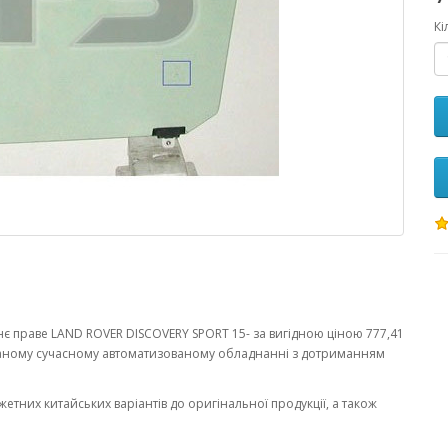
Кі
є праве LAND ROVER DISCOVERY SPORT 15- за вигідною ціною 777,41
ваному сучасному автоматизованому обладнанні з дотриманням
жетних китайських варіантів до оригінальної продукції, а також