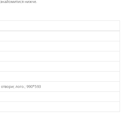
ознайомитися нижче.
2 отвори; лого.; 990*593