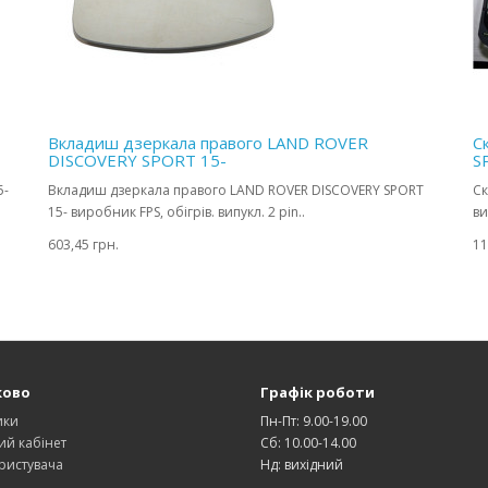
Вкладиш дзеркала правого LAND ROVER
С
DISCOVERY SPORT 15-
S
5-
Вкладиш дзеркала правого LAND ROVER DISCOVERY SPORT
Ск
15- виробник FPS, обігрів. випукл. 2 pin..
ви
603,45 грн.
11
ково
Графік роботи
ики
Пн-Пт: 9.00-19.00
ий кабінет
Сб: 10.00-14.00
ристувача
Нд: вихідний