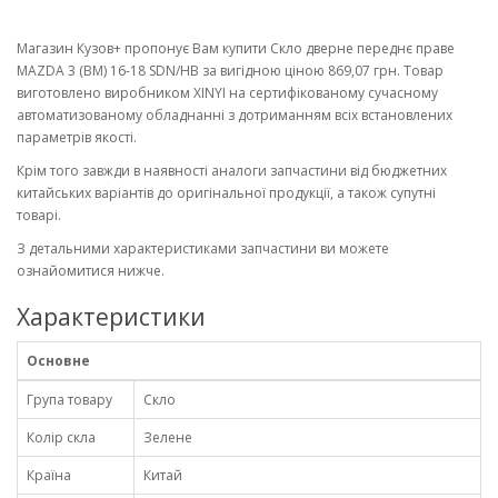
Магазин Кузов+ пропонує Вам купити Скло дверне переднє праве
MAZDA 3 (BM) 16-18 SDN/HB за вигідною ціною 869,07 грн. Товар
виготовлено виробником XINYI на сертифікованому сучасному
автоматизованому обладнанні з дотриманням всіх встановлених
параметрів якості.
Крім того завжди в наявності аналоги запчастини від бюджетних
китайських варіантів до оригінальної продукції, а також супутні
товарі.
З детальними характеристиками запчастини ви можете
ознайомитися нижче.
Характеристики
Основне
Група товару
Скло
Колір скла
Зелене
Країна
Китай