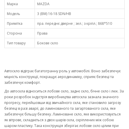
Марка
MAZDA
Модель
3 (BM) 16-18 SDN/HB
Примітка
пра. переднє дверне ; зел.; з кріпл.; 868*510
Сторона
Права
Тип товару
Бокове скло
Автоскло відіграє багатогранну роль у автомобілі. Воно забезпечує
міцність конструкції, покращує аеродинаміку, сприяє безпеці та
забезпечує комфорт.
До автоскла відноситься лобове скло, заднє скло, бічне скло і люк. За
роки розробок індустрія виробництва автоскла зазнала значного
прогресу, перейшовши від звичайного скла, яке становило загрозу
безпеці в разі аварії, до ламінованого та загартованого скла, яке
забезпечує більшу безпеку. Ламіноване скло, яке використовується
як вітрове, складається з двох шарів скла, скріплених між собою
шаром пластику. Така конструкція зберігає лобове скло цілим при