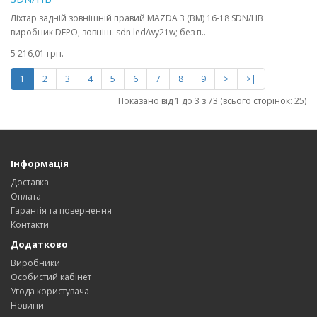
Ліхтар задній зовнішній правий MAZDA 3 (BM) 16-18 SDN/HB
виробник DEPO, зовніш. sdn led/wy21w; без п..
5 216,01 грн.
1
2
3
4
5
6
7
8
9
>
>|
Показано від 1 до 3 з 73 (всього сторінок: 25)
Інформація
Доставка
Оплата
Гарантія та повернення
Контакти
Додатково
Виробники
Особистий кабінет
Угода користувача
Новини