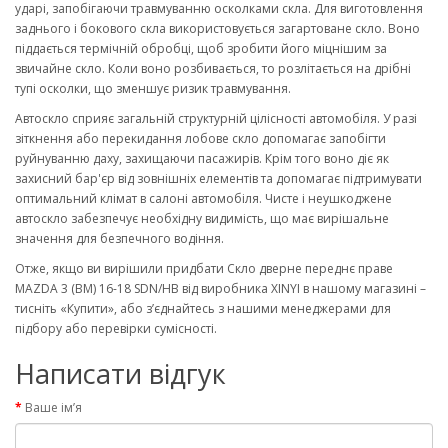
ударі, запобігаючи травмуванню осколками скла. Для виготовлення
заднього і бокового скла використовується загартоване скло. Воно
піддається термічній обробці, щоб зробити його міцнішим за
звичайне скло. Коли воно розбивається, то розлітається на дрібні
тупі осколки, що зменшує ризик травмування.
Автоскло сприяє загальній структурній цілісності автомобіля. У разі
зіткнення або перекидання лобове скло допомагає запобігти
руйнуванню даху, захищаючи пасажирів. Крім того воно діє як
захисний бар'єр від зовнішніх елементів та допомагає підтримувати
оптимальний клімат в салоні автомобіля. Чисте і неушкоджене
автоскло забезпечує необхідну видимість, що має вирішальне
значення для безпечного водіння.
Отже, якщо ви вирішили придбати Скло дверне переднє праве
MAZDA 3 (BM) 16-18 SDN/HB від виробника XINYI в нашому магазині –
тисніть «Купити», або з’єднайтесь з нашими менеджерами для
підбору або перевірки сумісності.
Написати відгук
Ваше ім’я