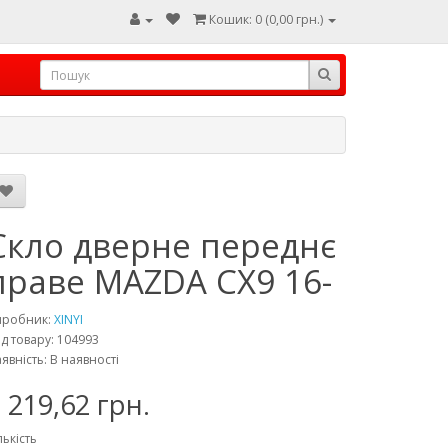
Кошик: 0 (0,00 грн.)
Скло дверне переднє
праве MAZDA CX9 16-
иробник:
XINYI
д товару: 104993
явність: В наявності
 219,62 грн.
лькість