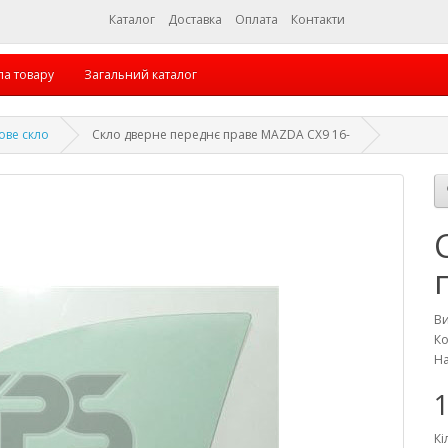
Каталог
Доставка
Оплата
Контакти
па товару
Загальний каталог
ове скло
Скло дверне переднє праве MAZDA CX9 16-
В
Ко
На
1
Кі