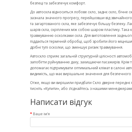
безпеці та забезпечує комфорт.
До автоскла відноситься лобове скло, заднє скло, бічне с
зазнала значного прогресу, перейшовши від звичайного ск
та загартованого скла, яке забезпечує більшу безпеку. Ла
шарів скла, скріплених між собою шаром пластику. Така к
травмуванню осколками скла. Для виготовлення заднього
піддається термічній обробці, щоб зробити його міцніши
дрібні тупі осколки, що зменшує ризик травмування.
Автоскло сприяє загальній структурній цілісності автомо
запобігти руйнуванню даху, захищаючи пасажирів. Крім то
допомагає підтримувати оптимальний клімат в салоні авт
видимість, що має вирішальне значення для безпечного 
Отже, якщо ви вирішили придбати Скло дверне переднє п
тисніть «Купити», або з’єднайтесь з нашими менеджерами
Написати відгук
Ваше ім’я