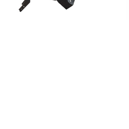
Окуляр панелі передньої правий MAZDA CX9 16-
З
Окуляр панелі передньої правий MAZDA CX9 16- виробник
За
FPS, (аналог OEM TK4853140) окуляр панелі пра...
OE
2 149,72 грн.
59
|
ково
Графік роботи
ики
Пн-Пт: 9.00-19.00
ий кабінет
Сб: 10.00-14.00
ристувача
Нд: вихідний