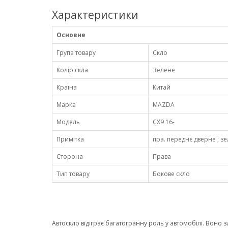
Характеристики
Основне
Група товару
Скло
Колір скла
Зелене
Країна
Китай
Марка
MAZDA
Модель
CX9 16-
Примітка
пра. переднє дверне ; зел
Сторона
Права
Тип товару
Бокове скло
Автоскло відіграє багатогранну роль у автомобілі. Воно 