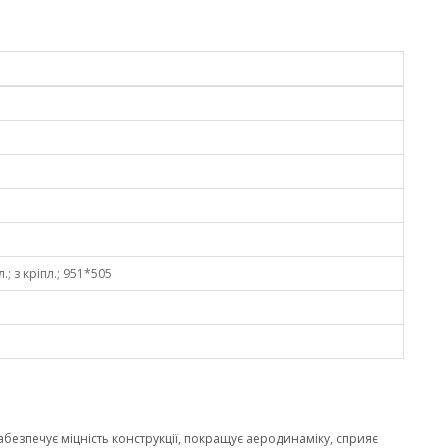
.; з кріпл.; 951*505
забезпечує міцність конструкції, покращує аеродинаміку, сприяє