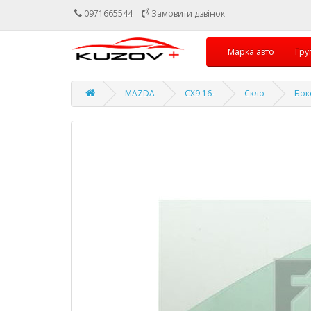
0971665544
Замовити дзвінок
Марка авто
Гру
MAZDA
CX9 16-
Скло
Бок