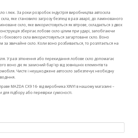
кло і люк. За роки розробок індустрія виробництва автоскла
ла, яке становило загрозу безпеці в разі аварії, до ламінованого
міноване скло, яке використовується як вітрове, складається з двох
онструкція зберігає лобове скло цілим при ударі, запобігаючи
 і бокового скла використовується загартоване скло. Воно
м за звичайне скло. Коли воно розбивається, то розлітається на
біля. У разі зіткнення або перекидання лобове скло допомагає
го воно діє як захисний бар'єр від зовнішніх елементів та
омобіля. Чисте і неушкоджене автоскло забезпечує необхідну
водіння.
раве MAZDA CX9 16- від виробника XINYI в нашому магазині –
 для підбору або перевірки сумісності.