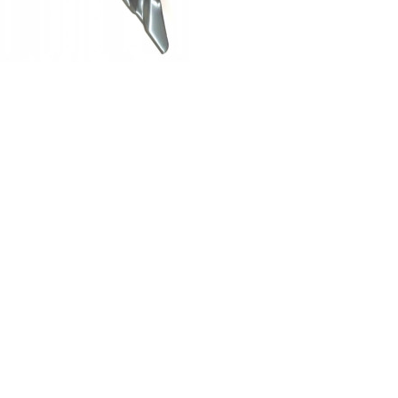
авіса капоту ліва MAZDA CX9 16-
віса капоту ліва MAZDA CX9 16- виробник FPS, (аналог
M TK4852420)..
7,42 грн.
Показано від 1 до 3 з 29 (всього сторінок: 10)