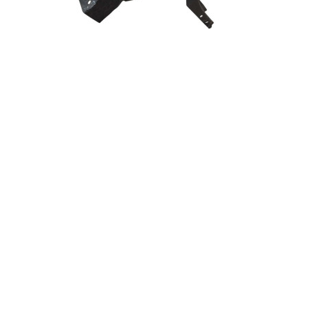
Окуляр панелі передньої лівий MAZDA CX9 16-
Окуляр панелі передньої лівий MAZDA CX9 16- виробник
FPS, (аналог OEM TK4854140) окуляр панелі лів...
2 234,85 грн.
1
2
3
4
5
6
7
8
9
>
>
Інформація
Додат
Доставка
Виробн
Оплата
Особист
Гарантія та повернення
Угода ко
Контакти
Новини