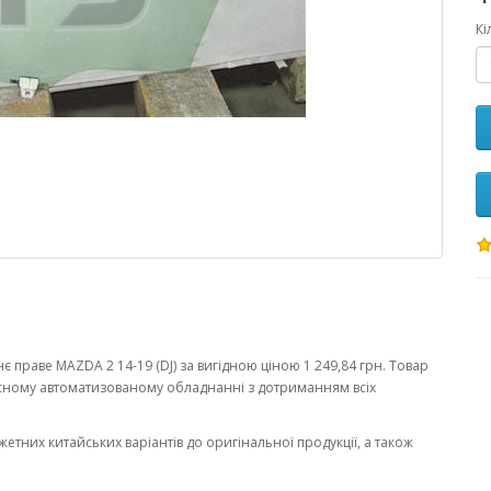
Кі
 праве MAZDA 2 14-19 (DJ) за вигідною ціною 1 249,84 грн. Товар
сному автоматизованому обладнанні з дотриманням всіх
жетних китайських варіантів до оригінальної продукції, а також