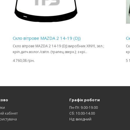
Скло вітрове MAZDA 2 14-19 (DJ)
С
Скло вітрове MAZDA 2 14-19 (DJ) виробник XINYI, зел.;
Ск
кріп.датч.волог./світл. (трапец.зверх.); з крі..
кр
4 760,08 грн.
5 
ково
Графік роботи
ики
Пн-Пт: 9.00-19.00
ий кабінет
Сб: 10.00-14.00
ристувача
Нд: вихідний