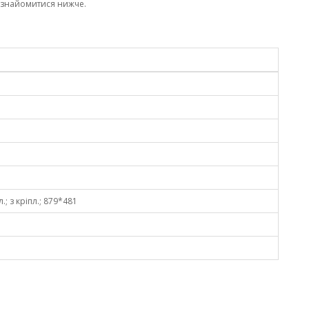
ознайомитися нижче.
.; з кріпл.; 879*481