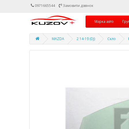
0971665544
Замовити дзвінок
Марка авто
Гру
MAZDA
2 14-19 (DJ)
Скло