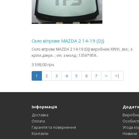
Скло вітрове MAZDA 2 14-19 (DJ)
Скло вітрове MAZDA 2 14-19 (DJ) виробник XINYI, зел.; з
кріпл.дзерк. ; vin; з молд.; 1356*959..
3 599,00 грн.
1
2
3
4
5
6
7
>
>|
Інформація
Додат
Доставка
Виробн
Оплата
Особист
Гарантія та повернення
Угода ко
Контакти
Новини