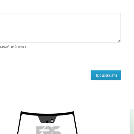
вичайний текст.
Продовжити