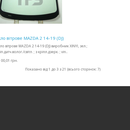
кло вітрове MAZDA 2 14-19 (DJ)
ло вітрове MAZDA 2 14-19 (DJ) виробник XINYI, зел.;
іп.датч.волог./світл. ; з кріпл.дзерк. ; vin..
100,01 грн.
Показано від 1 до 3 з 21 (всього сторінок: 7)