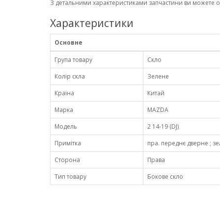
З детальними характеристиками запчастини ви можете 
Характеристики
Основне
Група товару
Скло
Колір скла
Зелене
Країна
Китай
Марка
MAZDA
Модель
2 14-19 (DJ)
Примітка
пра. переднє дверне ; зел
Сторона
Права
Тип товару
Бокове скло