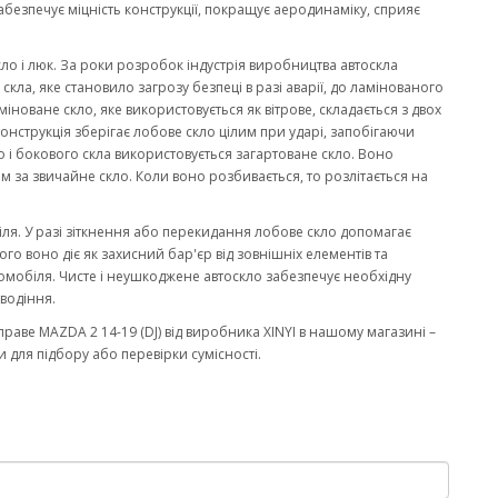
забезпечує міцність конструкції, покращує аеродинаміку, сприяє
кло і люк. За роки розробок індустрія виробництва автоскла
ла, яке становило загрозу безпеці в разі аварії, до ламінованого
міноване скло, яке використовується як вітрове, складається з двох
онструкція зберігає лобове скло цілим при ударі, запобігаючи
 і бокового скла використовується загартоване скло. Воно
м за звичайне скло. Коли воно розбивається, то розлітається на
біля. У разі зіткнення або перекидання лобове скло допомагає
го воно діє як захисний бар'єр від зовнішніх елементів та
омобіля. Чисте і неушкоджене автоскло забезпечує необхідну
водіння.
аве MAZDA 2 14-19 (DJ) від виробника XINYI в нашому магазині –
 для підбору або перевірки сумісності.