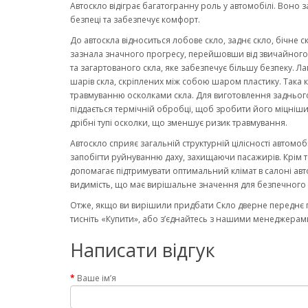
Автоскло відіграє багатогранну роль у автомобілі. Воно 
безпеці та забезпечує комфорт.
До автоскла відноситься лобове скло, заднє скло, бічне с
зазнала значного прогресу, перейшовши від звичайного ск
та загартованого скла, яке забезпечує більшу безпеку. Ла
шарів скла, скріплених між собою шаром пластику. Така к
травмуванню осколками скла. Для виготовлення заднього
піддається термічній обробці, щоб зробити його міцніши
дрібні тупі осколки, що зменшує ризик травмування.
Автоскло сприяє загальній структурній цілісності автомо
запобігти руйнуванню даху, захищаючи пасажирів. Крім то
допомагає підтримувати оптимальний клімат в салоні авт
видимість, що має вирішальне значення для безпечного 
Отже, якщо ви вирішили придбати Скло дверне переднє пр
тисніть «Купити», або з’єднайтесь з нашими менеджерами
Написати відгук
Ваше ім’я