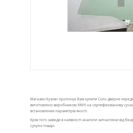
Магазин Кузов+ пропонує Вам купити Скло дверне переднє
виготовлено виробником XINYI на сертифікованому суча
встановлених параметрів якості.
Крім того завжди в наявності аналоги запчастини від бюд
супутні товарі.