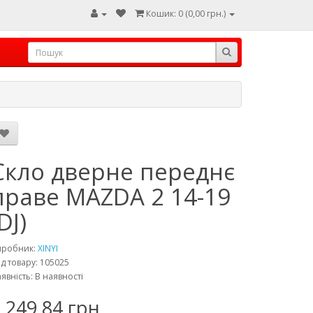
Кошик: 0 (0,00 грн.)
Скло дверне переднє
праве MAZDA 2 14-19
DJ)
иробник:
XINYI
д товару: 105025
явність: В наявності
 249,84 грн.