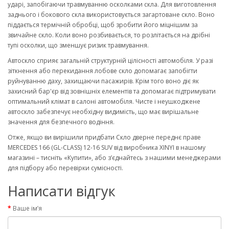
ударі, запобігаючи травмуванню осколками скла. Для виготовлення
заднього і бокового скла використовується загартоване скло. Воно
піддається термічній обробці, щоб зробити його міцнішим за
звичайне скло. Коли воно розбивається, то розлітається на дрібні
тупі осколки, що зменшує ризик травмування.
Автоскло сприяє загальній структурній цілісності автомобіля. У разі
зіткнення або перекидання лобове скло допомагає запобігти
руйнуванню даху, захищаючи пасажирів. Крім того воно діє як
захисний бар'єр від зовнішніх елементів та допомагає підтримувати
оптимальний клімат в салоні автомобіля. Чисте і неушкоджене
автоскло забезпечує необхідну видимість, що має вирішальне
значення для безпечного водіння.
Отже, якщо ви вирішили придбати Скло дверне переднє праве
MERCEDES 166 (GL-CLASS) 12-16 SUV від виробника XINYI в нашому
магазині – тисніть «Купити», або з’єднайтесь з нашими менеджерами
для підбору або перевірки сумісності.
Написати відгук
Ваше ім’я