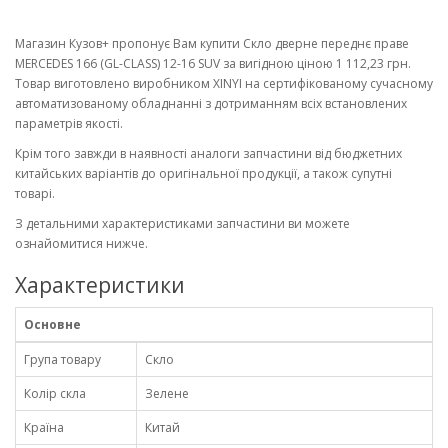
Магазин Кузов+ пропонує Вам купити Скло дверне переднє праве
MERCEDES 166 (GL-CLASS) 12-16 SUV за вигідною ціною 1 112,23 грн.
Товар виготовлено виробником XINYI на сертифікованому сучасному
автоматизованому обладнанні з дотриманням всіх встановлених
параметрів якості.
Крім того завжди в наявності аналоги запчастини від бюджетних
китайських варіантів до оригінальної продукції, а також супутні
товарі.
З детальними характеристиками запчастини ви можете
ознайомитися нижче.
Характеристики
Основне
Група товару
Скло
Колір скла
Зелене
Країна
Китай