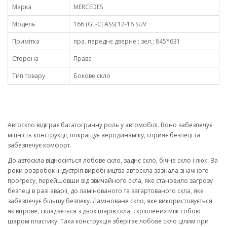
Марка
MERCEDES
Модель
166 (GL-CLASS) 12-16 SUV
Примітка
пра. переднє дверне ; зел.; 845*631
Сторона
Права
Тип товару
Бокове скло
Автоскло відіграє багатогранну роль у автомобілі. Воно забезпечує
міцність конструкції, покращує аеродинаміку, сприяє безпеці та
забезпечує комфорт.
До автоскла відноситься лобове скло, заднє скло, бічне скло і люк. За
роки розробок індустрія виробництва автоскла зазнала значного
прогресу, перейшовши від звичайного скла, яке становило загрозу
безпеці в разі аварії, до ламінованого та загартованого скла, яке
забезпечує більшу безпеку. Ламіноване скло, яке використовується
як вітрове, складається з двох шарів скла, скріплених між собою
шаром пластику. Така конструкція зберігає лобове скло цілим при