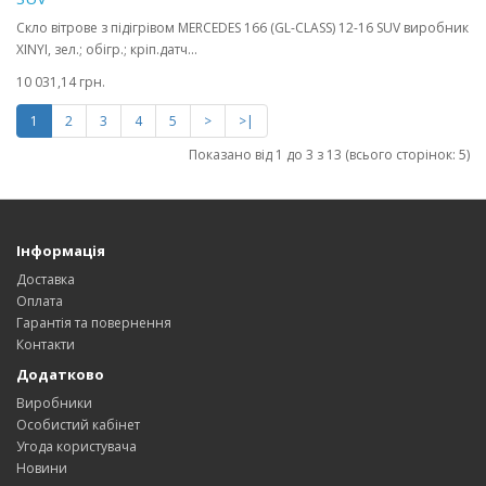
Скло вітрове з підігрівом MERCEDES 166 (GL-CLASS) 12-16 SUV виробник
XINYI, зел.; обігр.; кріп.датч...
10 031,14 грн.
1
2
3
4
5
>
>|
Показано від 1 до 3 з 13 (всього сторінок: 5)
Інформація
Доставка
Оплата
Гарантія та повернення
Контакти
Додатково
Виробники
Особистий кабінет
Угода користувача
Новини