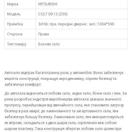
Марка
MITSUBISHI
Модель
COLT 09-13 (Z30)
Примітка
3d hb; пра. переднє дверне ; зел.; 1004*590
Сторона
Права
Тип товару
Бокове скло
Автоскло відіграє багатогранну роль у автомобілі. Воно забезпечує
міцність конструкції, покращує аеродинаміку, сприяє безпеці та
забезпечує комфорт.
До автоскла відноситься лобове скло, заднє скло, бічне скло і люк. За
роки розробок індустрія виробництва автоскла зазнала значного
прогресу, перейшовши від звичайного скла, яке становило загрозу
безпеці в разі аварії, до ламінованого та загартованого скла, яке
забезпечує більшу безпеку. Ламіноване скло, яке використовується
як вітрове, складається з двох шарів скла, скріплених між собою
шаром пластику. Така конструкція зберігає лобове скло цілим при