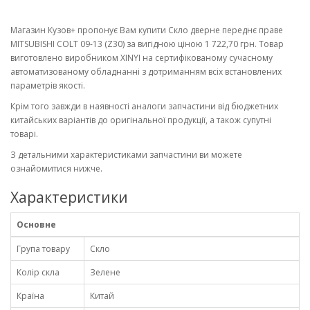
Магазин Кузов+ пропонує Вам купити Скло дверне переднє праве
MITSUBISHI COLT 09-13 (Z30) за вигідною ціною 1 722,70 грн. Товар
виготовлено виробником XINYI на сертифікованому сучасному
автоматизованому обладнанні з дотриманням всіх встановлених
параметрів якості.
Крім того завжди в наявності аналоги запчастини від бюджетних
китайських варіантів до оригінальної продукції, а також супутні
товарі.
З детальними характеристиками запчастини ви можете
ознайомитися нижче.
Характеристики
Основне
Група товару
Скло
Колір скла
Зелене
Країна
Китай