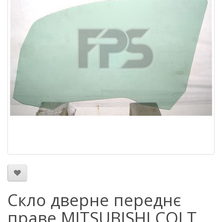
Скло дверне переднє
праве MITSUBISHI COLT