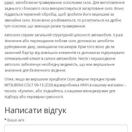
ударі, запобігаючи травмуванню осколками скла. Для виготовлення
заднього і бокового скла використовується загартоване скло. Воно
піддається термічній обробці, щоб зробити його міцнішим за
звичайне скло. Коли воно розбивається, то розлітається на дрібні
тупі осколки, що зменшує ризик травмування.
Автоскло сприяє загальній структурній цілісності автомобіля. У разі
зіткнення або перекидання лобове скло допомагає запобігти
руйнуванню даху, захищаючи пасажирів. Крім того воно діє як
захисний бар'єр від зовнішніх елементів та допомагає підтримувати
оптимальний клімат в салоні автомобіля. Чисте і неушкоджене
автоскло забезпечує необхідну видимість, що має вирішальне
значення для безпечного водіння.
Отже, якщо ви вирішили придбати Скло дверне переднє праве
MITSUBISHI COLT 09-13 (Z30) від виробника XINYI в нашому магазині –
тисніть «Купити», або з’єднайтесь з нашими менеджерами для
підбору або перевірки сумісності.
Написати відгук
Ваше ім’я