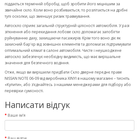
піддається термічній обробці, щоб зробити його міцнішим за
звичайне скло. Коли воно розбивається, то розлітається на дрібні
тупі осколки, що зменшує ризик травмування.
Автоскло сприяє загальній структурній цілісності автомобіля. У разі
зіткнення або перекидання лобове скло допомагає запобігти
руйнуванню даху, захищаючи пасажирів. Крім того воно діє як
захисний бар'єр від зовнішніх елементів та допомагає підтримувати
оптимальний клімат в салоні автомобіля. Чисте і неушкоджене
автоскло забезпечує необхідну видимість, що має вирішальне
значення для безпечного водіння.
Отже, якщо ви вирішили придбати Скло дверне переднє праве
NISSAN NOTE 06-09 від виробника XINYI в нашому магазині – тисніть
«Купити», або з’єднайтесь з нашими менеджерами для підбору або
перевірки сумісності.
Написати відгук
Ваше ім’я
Ваш відгук