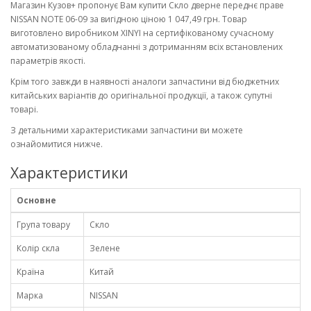
Магазин Кузов+ пропонує Вам купити Скло дверне переднє праве
NISSAN NOTE 06-09 за вигідною ціною 1 047,49 грн. Товар
виготовлено виробником XINYI на сертифікованому сучасному
автоматизованому обладнанні з дотриманням всіх встановлених
параметрів якості.
Крім того завжди в наявності аналоги запчастини від бюджетних
китайських варіантів до оригінальної продукції, а також супутні
товарі.
З детальними характеристиками запчастини ви можете
ознайомитися нижче.
Характеристики
Основне
Група товару
Скло
Колір скла
Зелене
Країна
Китай
Марка
NISSAN