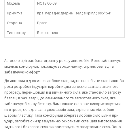
Модель
NOTE 06-09
Примітка
пра. переднє дверне ; зел.; з кріпл.; 995*541
Сторона
Права
Тип товару
Бокове скло
Автоскло відіграє багатогранну роль у автомобілі. Воно забезпечує
міцність конструкції, покращує аеродинаміку, сприяє безпеці та
забезпечує комфорт.
До автоскла відноситься лобове скло, заднє скло, бічне скло і люк. За
роки розробок індустрія виробництва автоскла зазнала значного
прогресу, перейшовши від звичайного скла, яке становило загрозу
безпеці в разі аварії, до ламінованого та загартованого скла, яке
забезпечує більшу безпеку. Ламіноване скло, яке використовується
як вітрове, складається з двох шарів скла, скріплених між собою
шаром пластику. Така конструкція зберігає лобове скло цілим при
ударі, запобігаючи травмуванню осколками скла. Для виготовлення
заднього і бокового скла використовується загартоване скло. Воно