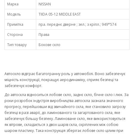
Марка
NISSAN
Модель
TIIDA 05-12 MIDDLE EAST
Примітка
пра. переднє дверне ; зел.; з кріпл.; 949*574
Сторона
Права
Тип товару
Бокове скло
Автоскло відіграє багатогранну роль у автомобілі. Воно забезпечує
міцність конструкції, покращує аеродинаміку, сприяє безпеці та
забезпечує комфорт.
До автоскла відноситься лобове скло, заднє скло, бічне скло і люк. За
роки розробок індустрія виробництва автоскла зазнала значного
прогресу, перейшовши від звичайного скла, яке становило загрозу
безпеці в разі аварії, до ламінованого та загартованого скла, яке
забезпечує більшу безпеку. Ламіноване скло, яке використовується
як вітрове, складається з двох шарів скла, скріплених між собою
шаром пластику. Така конструкція зберігає лобове скло цілим при