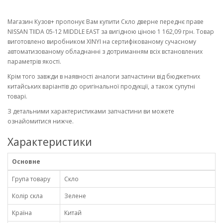
Магазин Кузов+ пропонує Вам купити Скло дверне переднє праве
NISSAN TIIDA 05-12 MIDDLE EAST за вигідною ціною 1 162,09 грн. Товар
виготовлено виробником XINYI на сертифікованому сучасному
автоматизованому обладнанні з дотриманням всіх встановлених
параметрів якості.
Крім того завжди в наявності аналоги запчастини від бюджетних
китайських варіантів до оригінальної продукції, а також супутні
товарі.
З детальними характеристиками запчастини ви можете
ознайомитися нижче.
Характеристики
Основне
Група товару
Скло
Колір скла
Зелене
Країна
Китай