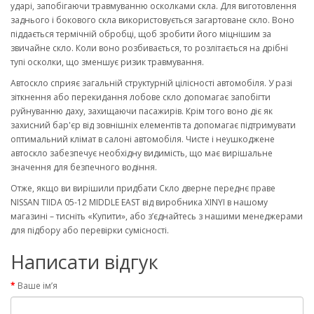
ударі, запобігаючи травмуванню осколками скла. Для виготовлення
заднього і бокового скла використовується загартоване скло. Воно
піддається термічній обробці, щоб зробити його міцнішим за
звичайне скло. Коли воно розбивається, то розлітається на дрібні
тупі осколки, що зменшує ризик травмування.
Автоскло сприяє загальній структурній цілісності автомобіля. У разі
зіткнення або перекидання лобове скло допомагає запобігти
руйнуванню даху, захищаючи пасажирів. Крім того воно діє як
захисний бар'єр від зовнішніх елементів та допомагає підтримувати
оптимальний клімат в салоні автомобіля. Чисте і неушкоджене
автоскло забезпечує необхідну видимість, що має вирішальне
значення для безпечного водіння.
Отже, якщо ви вирішили придбати Скло дверне переднє праве
NISSAN TIIDA 05-12 MIDDLE EAST від виробника XINYI в нашому
магазині – тисніть «Купити», або з’єднайтесь з нашими менеджерами
для підбору або перевірки сумісності.
Написати відгук
Ваше ім’я