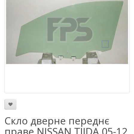
Скло дверне переднє
праве NISSAN TIIDA 05-12