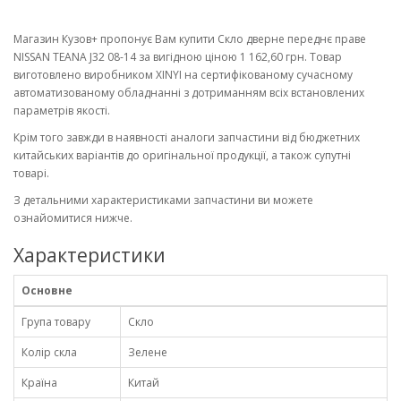
Магазин Кузов+ пропонує Вам купити Скло дверне переднє праве
NISSAN TEANA J32 08-14 за вигідною ціною 1 162,60 грн. Товар
виготовлено виробником XINYI на сертифікованому сучасному
автоматизованому обладнанні з дотриманням всіх встановлених
параметрів якості.
Крім того завжди в наявності аналоги запчастини від бюджетних
китайських варіантів до оригінальної продукції, а також супутні
товарі.
З детальними характеристиками запчастини ви можете
ознайомитися нижче.
Характеристики
Основне
Група товару
Скло
Колір скла
Зелене
Країна
Китай