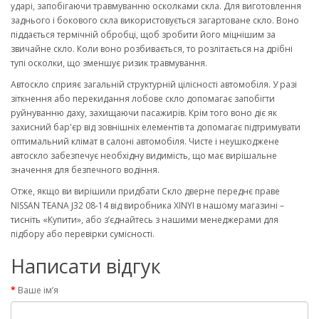
ударі, запобігаючи травмуванню осколками скла. Для виготовлення
заднього і бокового скла використовується загартоване скло. Воно
піддається термічній обробці, щоб зробити його міцнішим за
звичайне скло. Коли воно розбивається, то розлітається на дрібні
тупі осколки, що зменшує ризик травмування.
Автоскло сприяє загальній структурній цілісності автомобіля. У разі
зіткнення або перекидання лобове скло допомагає запобігти
руйнуванню даху, захищаючи пасажирів. Крім того воно діє як
захисний бар'єр від зовнішніх елементів та допомагає підтримувати
оптимальний клімат в салоні автомобіля. Чисте і неушкоджене
автоскло забезпечує необхідну видимість, що має вирішальне
значення для безпечного водіння.
Отже, якщо ви вирішили придбати Скло дверне переднє праве
NISSAN TEANA J32 08-14 від виробника XINYI в нашому магазині –
тисніть «Купити», або з’єднайтесь з нашими менеджерами для
підбору або перевірки сумісності.
Написати відгук
Ваше ім’я