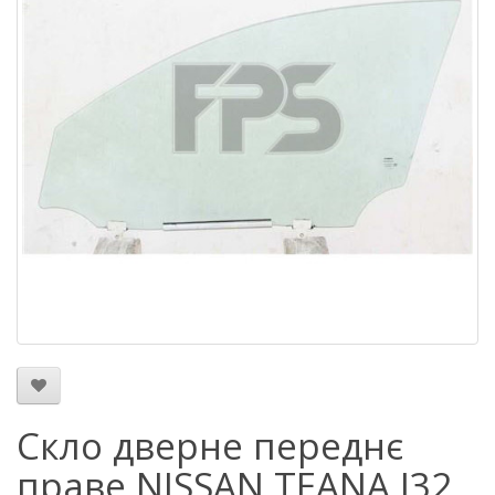
Скло дверне переднє
праве NISSAN TEANA J32