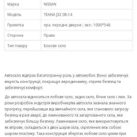
Марка
NISSAN
Модель
TEANA J32 08-14
Примітка
пра. переднє дверне ; зел.; 1000*546
Сторона
Права
Тип товару
Бокове скло
Автоскло відіграє багатогранну роль у автомобілі. Воно забезпечує
міцність конструкції, покращує аеродинаміку, сприяє безпеці та
забезпечує комфорт.
До автоскла відноситься лобове скло, заднє скло, бічне скло і люк. За
роки розробок індустрія виробництва автоскла зазнала значного
прогресу, перейшовши від звичайного скла, яке становило загрозу
безпеці в разі аварії, до ламінованого та загартованого скла, яке
забезпечує більшу безпеку. Ламіноване скло, яке використовується
як вітрове, складається з двох шарів скла, скріплених між собою
шаром пластику. Така конструкція зберігає лобове скло цілим при