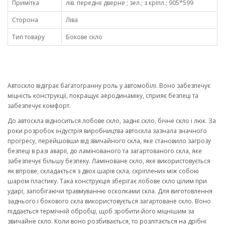
Примітка
лів. переднє дверне ; зел.; з кріпл.; 905*599
Сторона
Ліва
Тип товару
Бокове скло
Автоскло відіграє багатогранну роль у автомобілі. Воно забезпечує
міцність конструкції, покращує аеродинаміку, сприяє безпеці та
забезпечує комфорт.
До автоскла відноситься лобове скло, заднє скло, бічне скло і люк. За
роки розробок індустрія виробництва автоскла зазнала значного
прогресу, перейшовши від звичайного скла, яке становило загрозу
безпеці в разі аварії, до ламінованого та загартованого скла, яке
забезпечує більшу безпеку. Ламіноване скло, яке використовується
як вітрове, складається з двох шарів скла, скріплених між собою
шаром пластику. Така конструкція зберігає лобове скло цілим при
ударі, запобігаючи травмуванню осколками скла. Для виготовлення
заднього і бокового скла використовується загартоване скло. Воно
піддається термічній обробці, щоб зробити його міцнішим за
звичайне скло. Коли воно розбивається, то розлітається на дрібні