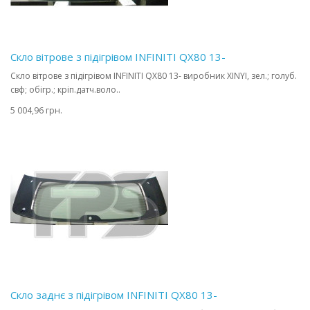
Скло вітрове з підігрівом INFINITI QX80 13-
Скло вітрове з підігрівом INFINITI QX80 13- виробник XINYI, зел.; голуб.
свф; обігр.; кріп.датч.воло..
5 004,96 грн.
Скло заднє з підігрівом INFINITI QX80 13-