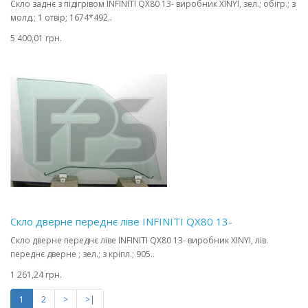
Скло заднє з підігрівом INFINITI QX80 13- виробник XINYI, зел.; обігр.; з
молд.; 1 отвір; 1674*492..
5 400,01 грн.
Скло дверне переднє ліве INFINITI QX80 13-
Скло дверне переднє ліве INFINITI QX80 13- виробник XINYI, лів.
переднє дверне ; зел.; з кріпл.; 905..
1 261,24 грн.
1
2
>
>|