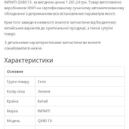
INFINITI QX80 13- за вигідною ціною 1 261,24 грн. Товар виготовлено
виробником XINYI на сертифікованому сучасному автоматизованому
обладнанні з дотриманням всіх встановлених параметрів якості.
Крім того завжди в наявності аналоги запчастини від бюджетних
китайських варіантів до оригінальної продукції, а також супутні
товарі.
З детальними характеристиками запчастини ви можете
ознайомитися нижче.
Характеристики
Основне
Група товару
Скло
Колір скла
Зелене
Країна
Китай
Марка
INFINITI
Модель
QX80 13-