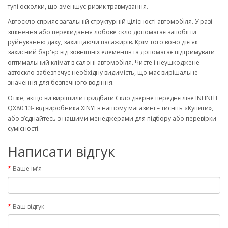
тупі осколки, що зменшує ризик травмування.
Автоскло сприяє загальній структурній цілісності автомобіля. У разі
зіткнення або перекидання лобове скло допомагає запобігти
руйнуванню даху, захищаючи пасажирів. Крім того воно діє як
захисний бар'єр від зовнішніх елементів та допомагає підтримувати
оптимальний клімат в салоні автомобіля. Чисте і неушкоджене
автоскло забезпечує необхідну видимість, що має вирішальне
значення для безпечного водіння.
Отже, якщо ви вирішили придбати Скло дверне переднє ліве INFINITI
QX80 13- від виробника XINYI в нашому магазині – тисніть «Купити»,
або з’єднайтесь з нашими менеджерами для підбору або перевірки
сумісності.
Написати відгук
Ваше ім’я
Ваш відгук