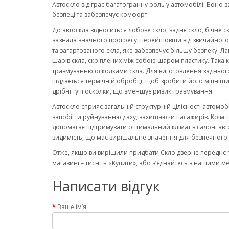
Автоскло відіграє багатогранну роль у автомобілі. Воно 
безпеці та забезпечує комфорт.
До автоскла відноситься лобове скло, заднє скло, бічне с
зазнала значного прогресу, перейшовши від звичайного ск
та загартованого скла, яке забезпечує більшу безпеку. Ла
шарів скла, скріплених між собою шаром пластику. Така к
травмуванню осколками скла. Для виготовлення заднього
піддається термічній обробці, щоб зробити його міцніши
дрібні тупі осколки, що зменшує ризик травмування.
Автоскло сприяє загальній структурній цілісності автомо
запобігти руйнуванню даху, захищаючи пасажирів. Крім то
допомагає підтримувати оптимальний клімат в салоні авт
видимість, що має вирішальне значення для безпечного 
Отже, якщо ви вирішили придбати Скло дверне переднє п
магазині – тисніть «Купити», або з’єднайтесь з нашими м
Написати відгук
Ваше ім’я