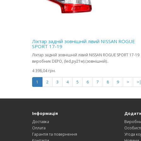
Ліхтар задній зовнішній лівий NISSAN ROGUE
SPORT 17-19
Ліхтар задній зовнішній лівий NISSAN ROGUE SPORT 17-19
виробник DEPO, (led,py21w).(зовнішній)..
4 398,04 грн.
1
2
3
4
5
6
7
8
9
>
>
Інформація
Додат
Доставка
Виробн
Оплата
Особист
Гарантія та повернення
Угода ко
Контакти
Новини