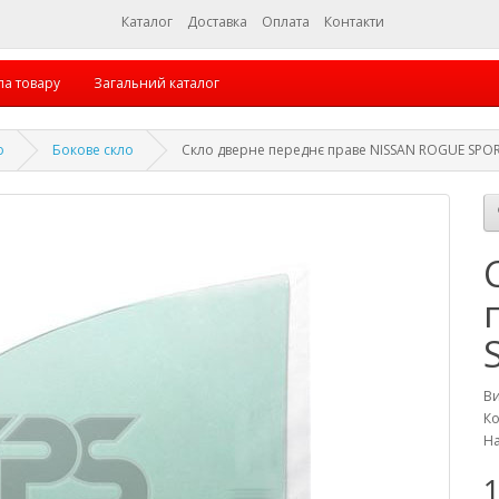
Каталог
Доставка
Оплата
Контакти
па товару
Загальний каталог
о
Бокове скло
Скло дверне переднє праве NISSAN ROGUE SPOR
В
Ко
На
1