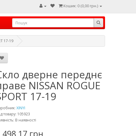
Кошик: 0 (0,00 грн.)
T 17-19
Скло дверне переднє
праве NISSAN ROGUE
SPORT 17-19
иробник:
XINYI
д товару: 105923
явність: В наявності
 498,17 грн.