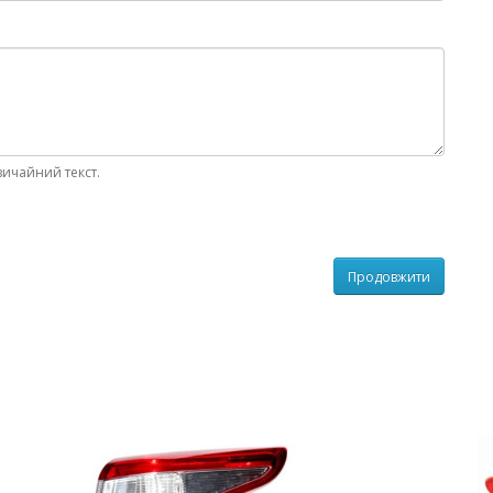
вичайний текст.
Продовжити