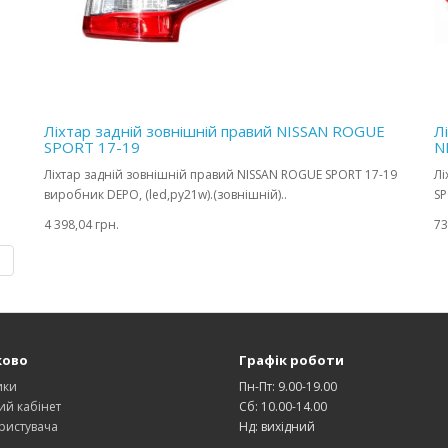
Ліхтар задній зовнішній правий NISSAN ROGUE
Л
SPORT 17-19
N
Ліхтар задній зовнішній правий NISSAN ROGUE SPORT 17-19
Лі
виробник DEPO, (led,py21w).(зовнішній)..
SP
4 398,04 грн.
73
|
ково
Графік роботи
ики
Пн-Пт: 9.00-19.00
ий кабінет
Сб: 10.00-14.00
ристувача
Нд: вихідний