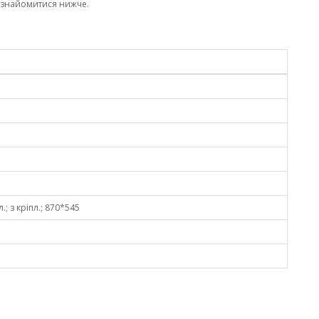
ознайомитися нижче.
.; з кріпл.; 870*545