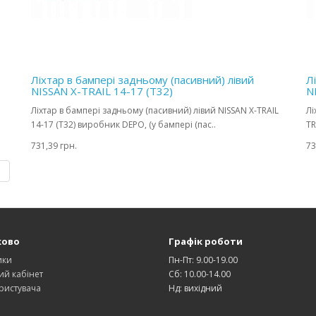
Ліхтар в бампері задньому (пасивний) лівий
Л
NISSAN X-TRAIL 14-17 (T32)
N
Ліхтар в бампері задньому (пасивний) лівий NISSAN X-TRAIL
Лі
14-17 (T32) виробник DEPO, (у бампері (пас..
TR
731,39 грн.
73
|
ково
Графік роботи
ики
Пн-Пт: 9.00-19.00
ий кабінет
Сб: 10.00-14.00
ристувача
Нд: вихідний