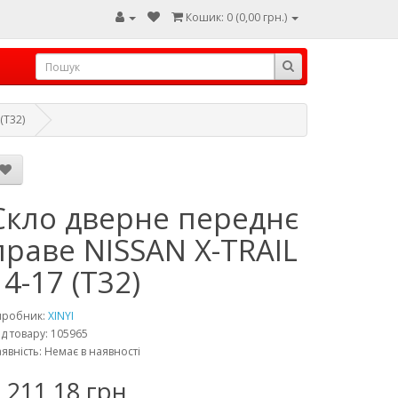
Кошик: 0 (0,00 грн.)
(T32)
Скло дверне переднє
праве NISSAN X-TRAIL
14-17 (T32)
иробник:
XINYI
д товару: 105965
явність: Немає в наявності
 211,18 грн.