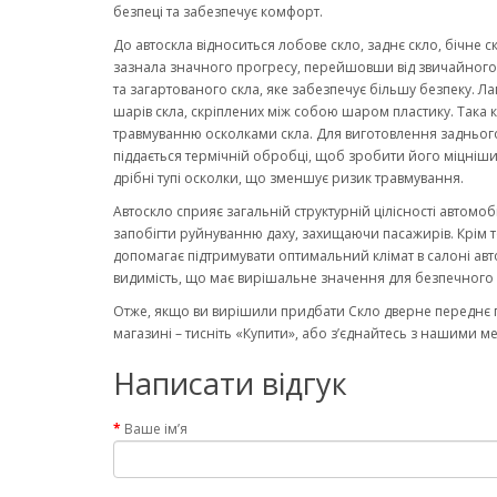
безпеці та забезпечує комфорт.
До автоскла відноситься лобове скло, заднє скло, бічне с
зазнала значного прогресу, перейшовши від звичайного ск
та загартованого скла, яке забезпечує більшу безпеку. Ла
шарів скла, скріплених між собою шаром пластику. Така к
травмуванню осколками скла. Для виготовлення заднього
піддається термічній обробці, щоб зробити його міцніши
дрібні тупі осколки, що зменшує ризик травмування.
Автоскло сприяє загальній структурній цілісності автомо
запобігти руйнуванню даху, захищаючи пасажирів. Крім то
допомагає підтримувати оптимальний клімат в салоні авт
видимість, що має вирішальне значення для безпечного 
Отже, якщо ви вирішили придбати Скло дверне переднє пр
магазині – тисніть «Купити», або з’єднайтесь з нашими м
Написати відгук
Ваше ім’я