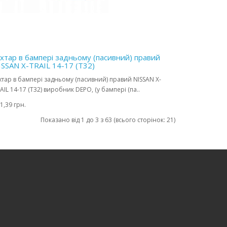
іхтар в бампері задньому (пасивний) правий
ISSAN X-TRAIL 14-17 (T32)
хтар в бампері задньому (пасивний) правий NISSAN X-
AIL 14-17 (T32) виробник DEPO, (у бампері (па..
1,39 грн.
Показано від 1 до 3 з 63 (всього сторінок: 21)