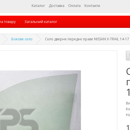
Каталог
Доставка
Оплата
Контакти
па товару
Загальний каталог
Бокове скло
Скло дверне переднє праве NISSAN X-TRAIL 14-17 
В
Ко
На
1