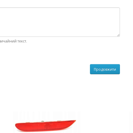
вичайний текст.
Продовжити