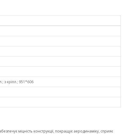
.; з кріпл.; 951*606
забезпечує міцність конструкції, покращує аеродинаміку, сприяє