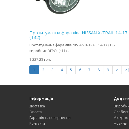
Протитуманна фара ліва NISSAN X-TRAIL 14-17
(T32)
Протитуманна фара ліва NISSAN X-TRAIL 14-17 (T32)
виробник DEPO, (h11)...
1 227,28 грн.
1
2
3
4
5
6
7
8
9
>
>
Інформація
Додат
Доставка
Виробн
Оплата
Особист
Гарантія та повернення
Угода ко
Контакти
Новини