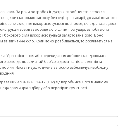
кло і люк. За роки розробок індустрія виробництва автоскла
ла, яке становило загрозу безпеці в разі аварії, до ламінованого
міноване скло, яке використовується як вітрове, складається з двох
онструкція зберігає лобове скло цілим при ударі, запобігаючи
 і бокового скла використовується загартоване скло. Воно
м за звичайне скло. Коли воно розбивається, то розлітається на
біля. У разі зіткнення або перекидання лобове скло допомагає
го воно діє як захисний бар'єр від зовнішніх елементів та
омобіля. Чисте і неушкоджене автоскло забезпечує необхідну
водіння.
аве NISSAN X-TRAIL 14-17 (T32) від виробника XINYI в нашому
енеджерами для підбору або перевірки сумісності.