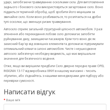
ударі, запобігаючи травмуванню осколками скла. Для виготовлення
заднього і бокового скла використовується загартоване скло. Воно
піддається термічній обробці, щоб зробити його міцнішим за
звичайне скло. Коли воно розбивається, то розлітається на дрібні
тупі осколки, що зменшує ризик травмування.
Автоскло сприяє загальній структурній цілісності автомобіля. У разі
зіткнення або перекидання лобове скло допомагає запобігти
руйнуванню даху, захищаючи пасажирів. Крім того воно діє як
захисний бар'єр від зовнішніх елементів та допомагає підтримувати
оптимальний клімат в салоні автомобіля. Чисте і неушкоджене
автоскло забезпечує необхідну видимість, що має вирішальне
значення для безпечного водіння.
Отже, якщо ви вирішили придбати Скло дверне переднє праве OPEL
INSIGNIA 13-17 від виробника XINYI в нашому магазині – тисніть
«Купити», або з’єднайтесь з нашими менеджерами для підбору або
перевірки сумісності.
Написати відгук
Ваше ім’я