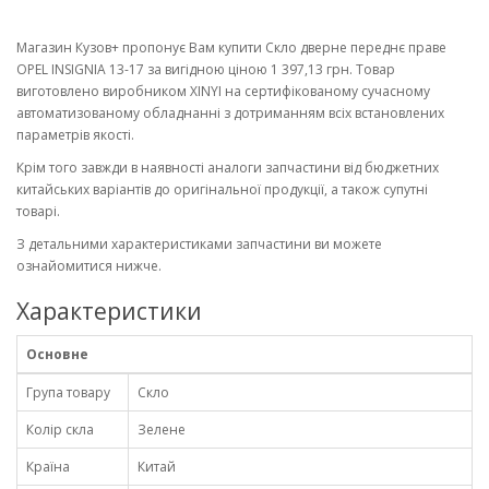
Магазин Кузов+ пропонує Вам купити Скло дверне переднє праве
OPEL INSIGNIA 13-17 за вигідною ціною 1 397,13 грн. Товар
виготовлено виробником XINYI на сертифікованому сучасному
автоматизованому обладнанні з дотриманням всіх встановлених
параметрів якості.
Крім того завжди в наявності аналоги запчастини від бюджетних
китайських варіантів до оригінальної продукції, а також супутні
товарі.
З детальними характеристиками запчастини ви можете
ознайомитися нижче.
Характеристики
Основне
Група товару
Скло
Колір скла
Зелене
Країна
Китай