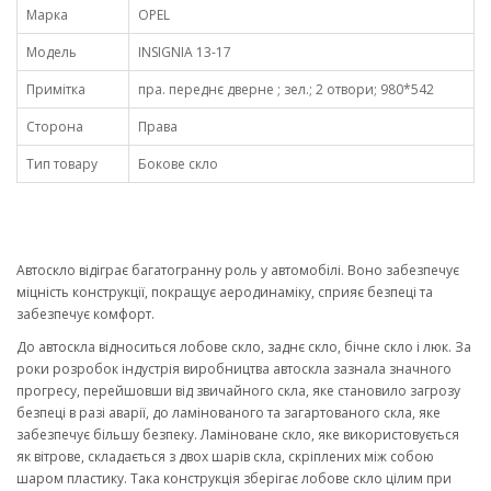
Марка
OPEL
Модель
INSIGNIA 13-17
Примітка
пра. переднє дверне ; зел.; 2 отвори; 980*542
Сторона
Права
Тип товару
Бокове скло
Автоскло відіграє багатогранну роль у автомобілі. Воно забезпечує
міцність конструкції, покращує аеродинаміку, сприяє безпеці та
забезпечує комфорт.
До автоскла відноситься лобове скло, заднє скло, бічне скло і люк. За
роки розробок індустрія виробництва автоскла зазнала значного
прогресу, перейшовши від звичайного скла, яке становило загрозу
безпеці в разі аварії, до ламінованого та загартованого скла, яке
забезпечує більшу безпеку. Ламіноване скло, яке використовується
як вітрове, складається з двох шарів скла, скріплених між собою
шаром пластику. Така конструкція зберігає лобове скло цілим при