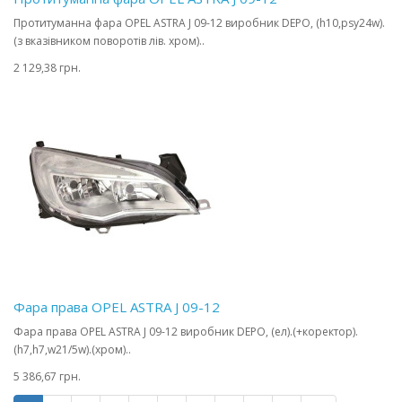
Протитуманна фара OPEL ASTRA J 09-12 виробник DEPO, (h10,psy24w).
(з вказівником поворотів лів. хром)..
2 129,38 грн.
Фара права OPEL ASTRA J 09-12
Фара права OPEL ASTRA J 09-12 виробник DEPO, (ел).(+коректор).
(h7,h7,w21/5w).(хром)..
5 386,67 грн.