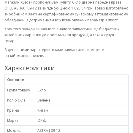
Магазин Кузов+ пропонує Вам купити Скло дверне переднє праве
OPEL ASTRA J 09-12 за вигідною ціною 1 095,84 грн. Товар виготовлено
виробником XINYI на сертифікованому сучасному автоматизованому
обладнанні з дотриманням всіх встановлених параметрів якості.
Крім того завжди в наявності аналоги запчастини від бюджетних
китайських варіантів до оригінальної продукції, а також супутні
товарі.
З детальними характеристиками запчастини ви можете
ознайомитися нижче.
Характеристики
Основне
Група товару
Скло
Колір скла
Зелене
Країна
Китай
Марка
OPEL
Модель
ASTRA J 09-12