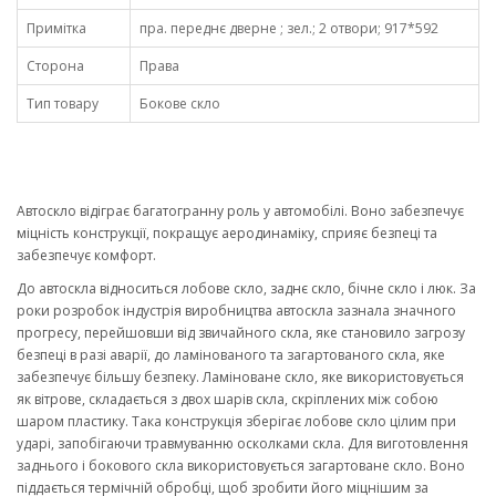
Примітка
пра. переднє дверне ; зел.; 2 отвори; 917*592
Сторона
Права
Тип товару
Бокове скло
Автоскло відіграє багатогранну роль у автомобілі. Воно забезпечує
міцність конструкції, покращує аеродинаміку, сприяє безпеці та
забезпечує комфорт.
До автоскла відноситься лобове скло, заднє скло, бічне скло і люк. За
роки розробок індустрія виробництва автоскла зазнала значного
прогресу, перейшовши від звичайного скла, яке становило загрозу
безпеці в разі аварії, до ламінованого та загартованого скла, яке
забезпечує більшу безпеку. Ламіноване скло, яке використовується
як вітрове, складається з двох шарів скла, скріплених між собою
шаром пластику. Така конструкція зберігає лобове скло цілим при
ударі, запобігаючи травмуванню осколками скла. Для виготовлення
заднього і бокового скла використовується загартоване скло. Воно
піддається термічній обробці, щоб зробити його міцнішим за