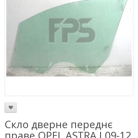
Скло дверне переднє
праве OPEL ASTRA J 09-12