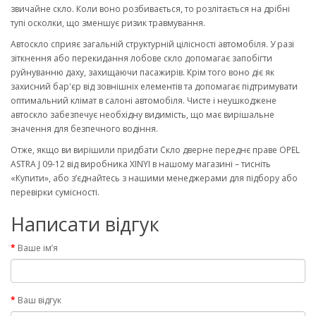
звичайне скло. Коли воно розбивається, то розлітається на дрібні
тупі осколки, що зменшує ризик травмування.
Автоскло сприяє загальній структурній цілісності автомобіля. У разі
зіткнення або перекидання лобове скло допомагає запобігти
руйнуванню даху, захищаючи пасажирів. Крім того воно діє як
захисний бар'єр від зовнішніх елементів та допомагає підтримувати
оптимальний клімат в салоні автомобіля. Чисте і неушкоджене
автоскло забезпечує необхідну видимість, що має вирішальне
значення для безпечного водіння.
Отже, якщо ви вирішили придбати Скло дверне переднє праве OPEL
ASTRA J 09-12 від виробника XINYI в нашому магазині – тисніть
«Купити», або з’єднайтесь з нашими менеджерами для підбору або
перевірки сумісності.
Написати відгук
Ваше ім’я
Ваш відгук