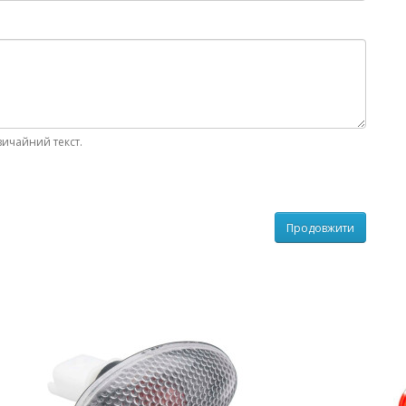
вичайний текст.
Продовжити