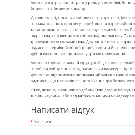
Автоскло відіграє багатогранну роль у автомобілі. Воно 
безпеці та забезпечує комфорт.
До автоскла відноситься лобове скло, заднє скло, бічне с
зазнала значного прогресу, перейшовши від звичайного ск
та загартованого скла, яке забезпечує більшу безпеку. Ла
шарів скла, скріплених між собою шаром пластику. Така к
травмуванню осколками скла. Для виготовлення заднього
піддається термічній обробці, щоб зробити його міцніши
дрібні тупі осколки, що зменшує ризик травмування.
Автоскло сприяє загальній структурній цілісності автомо
запобігти руйнуванню даху, захищаючи пасажирів. Крім то
допомагає підтримувати оптимальний клімат в салоні авт
видимість, що має вирішальне значення для безпечного 
Отже, якщо ви вирішили придбати Скло дверне переднє п
тисніть «Купити», або з’єднайтесь з нашими менеджерами
Написати відгук
Ваше ім’я