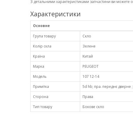
З детальними характеристиками запчастини ви можете 
Характеристики
Основне
Група товару
Скло
Колір скла
Зелене
Країна
Китай
Марка
PEUGEOT
Модель
107 12-14
Примітка
5d hb; пра. переднє дверне ;
Сторона
Права
Тип товару
Бокове скло