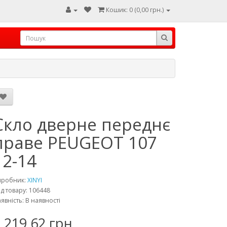
Кошик: 0 (0,00 грн.)
Скло дверне переднє
праве PEUGEOT 107
12-14
иробник:
XINYI
д товару: 106448
явність: В наявності
 219,62 грн.