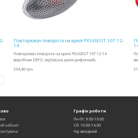
2-
Повторювач поворота на крилі PEUGEOT 107 12-
П
14
1
Повторювач поворота на крилі PEUGEOT 107 12-14
По
виробник DEPO, (wy5w).(на крилі.рифлений)..
ви
234,40 грн.
21
|
ково
Графік роботи
ики
Пн-Пт: 9.00-19.00
ий кабінет
Сб: 10.00-14.00
ристувача
Нд: вихідний