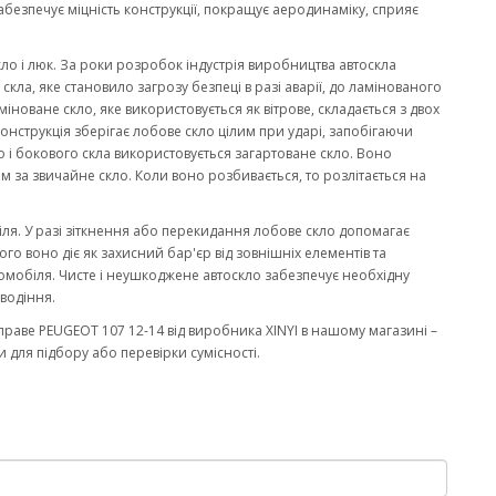
забезпечує міцність конструкції, покращує аеродинаміку, сприяє
кло і люк. За роки розробок індустрія виробництва автоскла
ла, яке становило загрозу безпеці в разі аварії, до ламінованого
міноване скло, яке використовується як вітрове, складається з двох
онструкція зберігає лобове скло цілим при ударі, запобігаючи
 і бокового скла використовується загартоване скло. Воно
м за звичайне скло. Коли воно розбивається, то розлітається на
біля. У разі зіткнення або перекидання лобове скло допомагає
го воно діє як захисний бар'єр від зовнішніх елементів та
омобіля. Чисте і неушкоджене автоскло забезпечує необхідну
водіння.
раве PEUGEOT 107 12-14 від виробника XINYI в нашому магазині –
 для підбору або перевірки сумісності.