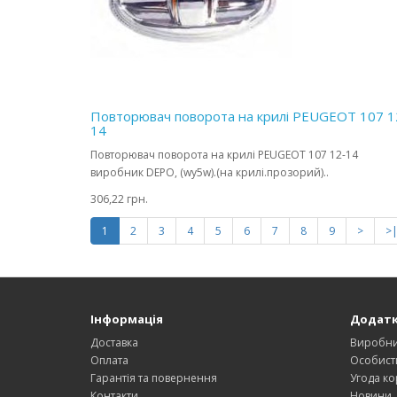
Повторювач поворота на крилі PEUGEOT 107 1
14
Повторювач поворота на крилі PEUGEOT 107 12-14
виробник DEPO, (wy5w).(на крилі.прозорий)..
306,22 грн.
1
2
3
4
5
6
7
8
9
>
>
Інформація
Додат
Доставка
Виробн
Оплата
Особист
Гарантія та повернення
Угода ко
Контакти
Новини