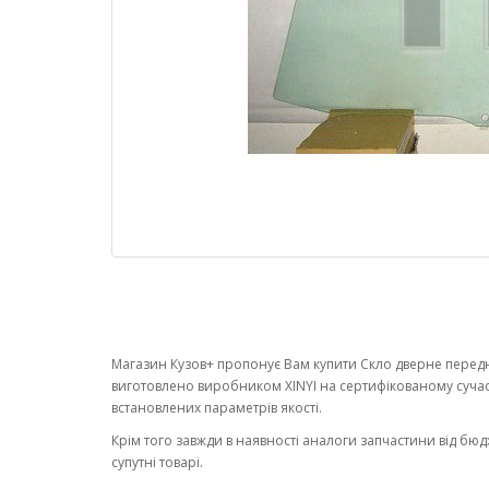
Магазин Кузов+ пропонує Вам купити Скло дверне переднє
виготовлено виробником XINYI на сертифікованому суча
встановлених параметрів якості.
Крім того завжди в наявності аналоги запчастини від бюд
супутні товарі.