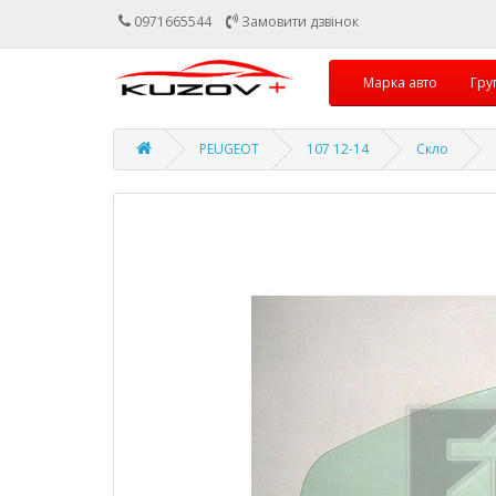
0971665544
Замовити дзвінок
Марка авто
Гру
PEUGEOT
107 12-14
Скло