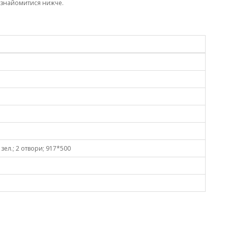
ознайомитися нижче.
 зел.; 2 отвори; 917*500