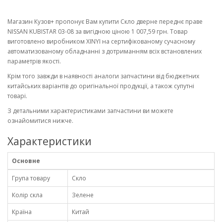
Магазин Кузов+ пропонує Вам купити Скло дверне переднє праве
NISSAN KUBISTAR 03-08 за вигідною ціною 1 007,59 грн. Товар
виготовлено виробником XINYI на сертифікованому сучасному
автоматизованому обладнанні з дотриманням всіх встановлених
параметрів якості.
Крім того завжди в наявності аналоги запчастини від бюджетних
китайських варіантів до оригінальної продукції, а також супутні
товарі.
З детальними характеристиками запчастини ви можете
ознайомитися нижче.
Характеристики
Основне
Група товару
Скло
Колір скла
Зелене
Країна
Китай