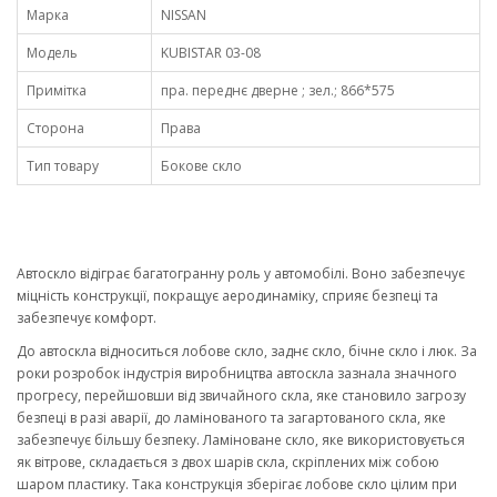
Марка
NISSAN
Модель
KUBISTAR 03-08
Примітка
пра. переднє дверне ; зел.; 866*575
Сторона
Права
Тип товару
Бокове скло
Автоскло відіграє багатогранну роль у автомобілі. Воно забезпечує
міцність конструкції, покращує аеродинаміку, сприяє безпеці та
забезпечує комфорт.
До автоскла відноситься лобове скло, заднє скло, бічне скло і люк. За
роки розробок індустрія виробництва автоскла зазнала значного
прогресу, перейшовши від звичайного скла, яке становило загрозу
безпеці в разі аварії, до ламінованого та загартованого скла, яке
забезпечує більшу безпеку. Ламіноване скло, яке використовується
як вітрове, складається з двох шарів скла, скріплених між собою
шаром пластику. Така конструкція зберігає лобове скло цілим при