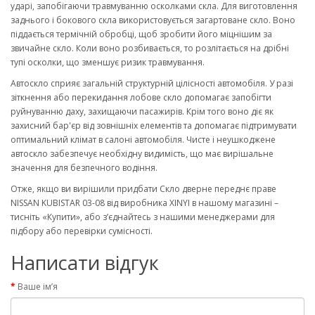
ударі, запобігаючи травмуванню осколками скла. Для виготовлення
заднього і бокового скла використовується загартоване скло. Воно
піддається термічній обробці, щоб зробити його міцнішим за
звичайне скло. Коли воно розбивається, то розлітається на дрібні
тупі осколки, що зменшує ризик травмування.
Автоскло сприяє загальній структурній цілісності автомобіля. У разі
зіткнення або перекидання лобове скло допомагає запобігти
руйнуванню даху, захищаючи пасажирів. Крім того воно діє як
захисний бар'єр від зовнішніх елементів та допомагає підтримувати
оптимальний клімат в салоні автомобіля. Чисте і неушкоджене
автоскло забезпечує необхідну видимість, що має вирішальне
значення для безпечного водіння.
Отже, якщо ви вирішили придбати Скло дверне переднє праве
NISSAN KUBISTAR 03-08 від виробника XINYI в нашому магазині –
тисніть «Купити», або з’єднайтесь з нашими менеджерами для
підбору або перевірки сумісності.
Написати відгук
Ваше ім’я