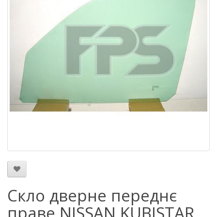
Скло дверне переднє
праве NISSAN KUBISTAR