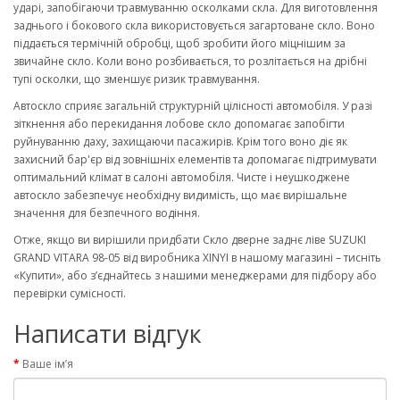
ударі, запобігаючи травмуванню осколками скла. Для виготовлення
заднього і бокового скла використовується загартоване скло. Воно
піддається термічній обробці, щоб зробити його міцнішим за
звичайне скло. Коли воно розбивається, то розлітається на дрібні
тупі осколки, що зменшує ризик травмування.
Автоскло сприяє загальній структурній цілісності автомобіля. У разі
зіткнення або перекидання лобове скло допомагає запобігти
руйнуванню даху, захищаючи пасажирів. Крім того воно діє як
захисний бар'єр від зовнішніх елементів та допомагає підтримувати
оптимальний клімат в салоні автомобіля. Чисте і неушкоджене
автоскло забезпечує необхідну видимість, що має вирішальне
значення для безпечного водіння.
Отже, якщо ви вирішили придбати Скло дверне заднє ліве SUZUKI
GRAND VITARA 98-05 від виробника XINYI в нашому магазині – тисніть
«Купити», або з’єднайтесь з нашими менеджерами для підбору або
перевірки сумісності.
Написати відгук
Ваше ім’я