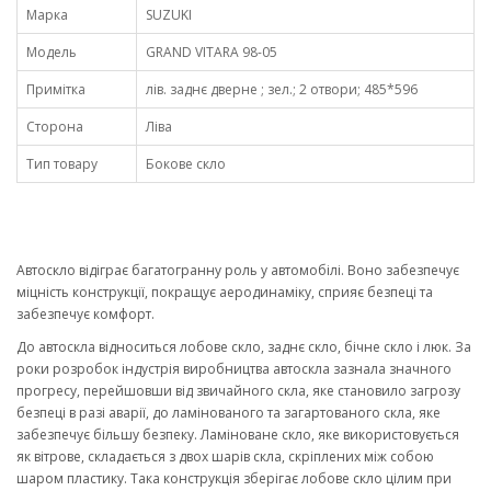
Марка
SUZUKI
Модель
GRAND VITARA 98-05
Примітка
лів. заднє дверне ; зел.; 2 отвори; 485*596
Сторона
Ліва
Тип товару
Бокове скло
Автоскло відіграє багатогранну роль у автомобілі. Воно забезпечує
міцність конструкції, покращує аеродинаміку, сприяє безпеці та
забезпечує комфорт.
До автоскла відноситься лобове скло, заднє скло, бічне скло і люк. За
роки розробок індустрія виробництва автоскла зазнала значного
прогресу, перейшовши від звичайного скла, яке становило загрозу
безпеці в разі аварії, до ламінованого та загартованого скла, яке
забезпечує більшу безпеку. Ламіноване скло, яке використовується
як вітрове, складається з двох шарів скла, скріплених між собою
шаром пластику. Така конструкція зберігає лобове скло цілим при