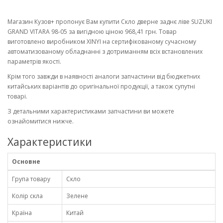
Магазин Кузов+ пропонує Вам купити Скло дверне заднє ліве SUZUKI
GRAND VITARA 98-05 за вигідною ціною 968,41 грн. Товар
виготовлено виробником XINYI на сертифікованому сучасному
автоматизованому обладнанні з дотриманням всіх встановлених
параметрів якості.
Крім того завжди в наявності аналоги запчастини від бюджетних
китайських варіантів до оригінальної продукції, а також супутні
товарі.
З детальними характеристиками запчастини ви можете
ознайомитися нижче.
Характеристики
Основне
Група товару
Скло
Колір скла
Зелене
Країна
Китай