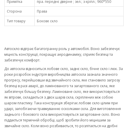
Примітка
пра. переднє дверне ; зел.; з кріпл.; 960*550
Сторона
Права
Тип товару
Бокове скло
Автоскло відіграє багатогранну роль у автомобілі. Воно забезпечує
міцність конструкції, покращує аеродинаміку, сприяє безпеці та
забезпечує комфорт.
До автоскла відноситься лобове скло, заднє скло, бічне скло і люк. За
роки розробок індустрія виробництва автоскла зазнала значного
прогресу, перейшовши від звичайного скла, яке становило загрозу
безпеці в разі аварії, до ламінованого та загартованого скла, яке
забезпечує більшу безпеку. Ламіноване скло, яке використовується
як вітрове, складається з двох шарів скла, скріплених між собою
шаром пластику. Така конструкція зберігає лобове скло цілим при
ударі, запобігаючи травмуванню осколками скла. Для виготовлення
заднього і бокового скла використовується загартоване скло. Воно
піддається термічній обробці, щоб зробити його міцнішим за
звичайне скло. Коли воно розбивається, то розлітається на дрібні