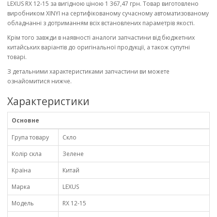
LEXUS RX 12-15 за вигідною ціною 1 367,47 грн. Товар виготовлено
виробником XINYI на сертифікованому сучасному автоматизованому
обладнанні з дотриманням всіх встановлених параметрів якості.
Крім того завжди в наявності аналоги запчастини від бюджетних
китайських варіантів до оригінальної продукції, а також супутні
товарі.
З детальними характеристиками запчастини ви можете
ознайомитися нижче.
Характеристики
Основне
Група товару
Скло
Колір скла
Зелене
Країна
Китай
Марка
LEXUS
Модель
RX 12-15