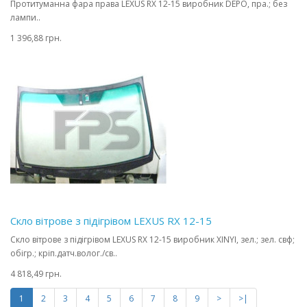
Протитуманна фара права LEXUS RX 12-15 виробник DEPO, пра.; без
лампи..
1 396,88 грн.
Скло вітрове з підігрівом LEXUS RX 12-15
Скло вітрове з підігрівом LEXUS RX 12-15 виробник XINYI, зел.; зел. свф;
обігр.; кріп.датч.волог./св..
4 818,49 грн.
1
2
3
4
5
6
7
8
9
>
>|