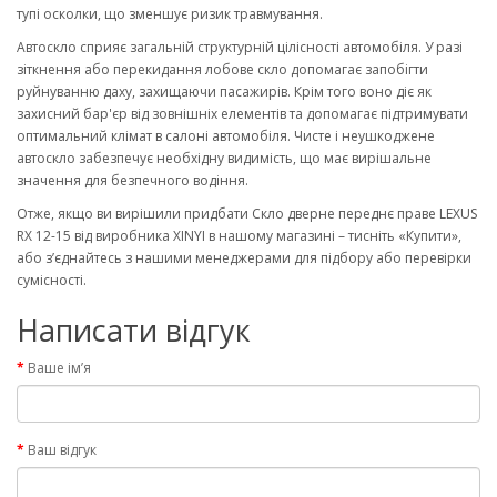
тупі осколки, що зменшує ризик травмування.
Автоскло сприяє загальній структурній цілісності автомобіля. У разі
зіткнення або перекидання лобове скло допомагає запобігти
руйнуванню даху, захищаючи пасажирів. Крім того воно діє як
захисний бар'єр від зовнішніх елементів та допомагає підтримувати
оптимальний клімат в салоні автомобіля. Чисте і неушкоджене
автоскло забезпечує необхідну видимість, що має вирішальне
значення для безпечного водіння.
Отже, якщо ви вирішили придбати Скло дверне переднє праве LEXUS
RX 12-15 від виробника XINYI в нашому магазині – тисніть «Купити»,
або з’єднайтесь з нашими менеджерами для підбору або перевірки
сумісності.
Написати відгук
Ваше ім’я
Ваш відгук