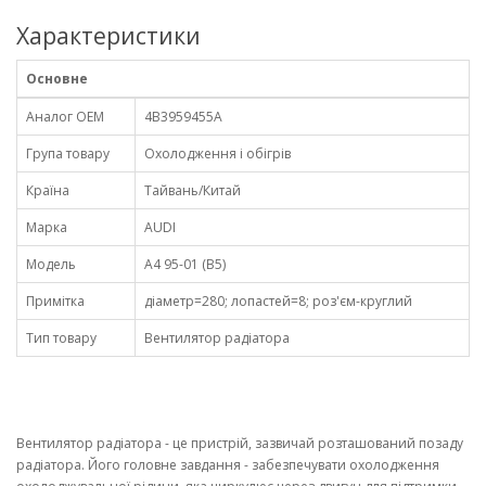
Характеристики
Основне
Аналог OEM
4B3959455A
Група товару
Охолодження і обігрів
Країна
Тайвань/Китай
Марка
AUDI
Модель
A4 95-01 (B5)
Примітка
діаметр=280; лопастей=8; роз'єм-круглий
Тип товару
Вентилятор радіатора
Вентилятор радіатора - це пристрій, зазвичай розташований позаду
радіатора. Його головне завдання - забезпечувати охолодження