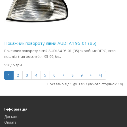
Покажчик повороту лівий AUDI A4 95-01 (B5)
Покажчик повороту лівий AUDI A4 95-01 (B5) виробник DEPO, вказ.
пов. лів. (тип bosch) біл. 95-99; бе..
516,15 грн.
1
2
3
4
5
6
7
8
9
>
>|
Показано від 1 до 3 з 57 (всього сторінок: 19)
Інформація
Доставка
Оплата