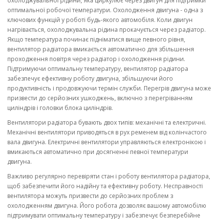
охолоджувальної рідини, яка циркулює через двигун для підтримки
оптимальної робочої температури. Охолодження двигуна - одна з
ключових функцій у роботі будь-якого автомобіля. Коли двигун
нагрівається, охолоджувальна рідина прокачується через радіатор.
Якщо температура починає підніматися вище певного рівня,
вентилятор радіатора вмикається автоматично для збільшення
проходження повітря через радіатор і охолодження рідини.
Підтримуючи оптимальну температуру, вентилятор радіатора
забезпечує ефективну роботу двигуна, збільшуючи його
продуктивність і продовжуючи термін служби. Перегрів двигуна може
призвести до серйозних ушкоджень, включно з перегріванням
циліндрів і головки блока циліндрів.
Вентилятори радіатора бувають двох типів: механічні та електричні.
Механічні вентилятори приводяться в рух ременем від колінчастого
вала двигуна. Електричні вентилятори управляються електронікою і
вмикаються автоматично при досягненні певної температури
двигуна.
Важливо регулярно перевіряти стан і роботу вентилятора радіатора,
щоб забезпечити його надійну та ефективну роботу. Несправності
вентилятора можуть призвести до серйозних проблем з
охолодженням двигуна. Його робота дозволяє вашому автомобілю
підтримувати оптимальну температуру і забезпечує безперебійне