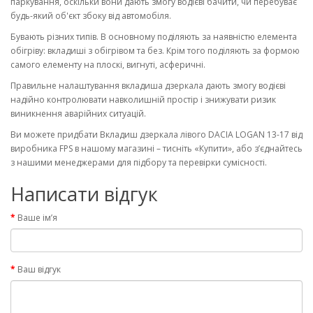
паркування, оскільки вони дають змогу водієві бачити, чи перебуває
будь-який об'єкт збоку від автомобіля.
Бувають різних типів. В основному поділяють за наявністю елемента
обігріву: вкладиші з обігрівом та без. Крім того поділяють за формою
самого елементу на плоскі, вигнуті, асферичні.
Правильне налаштування вкладиша дзеркала дають змогу водієві
надійно контролювати навколишній простір і знижувати ризик
виникнення аварійних ситуацій.
Ви можете придбати Вкладиш дзеркала лівого DACIA LOGAN 13-17 від
виробника FPS в нашому магазині – тисніть «Купити», або з’єднайтесь
з нашими менеджерами для підбору та перевірки сумісності.
Написати відгук
Ваше ім’я
Ваш відгук