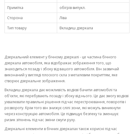
Примітка
обігрів випукл.
Сторона
Ліва
Тип товару
Вкладиш дзеркала
Дзеркальний елемент у бічному дзеркалі - це частина бічного
дзеркала автомобіля, яка відображає зображення того, що
знаходиться позаду і збоку від вашого автомобіля. Він зазвичай
виконаний у вигляді плоского скла з металевим покриттям, яке
створює дзеркальне зображення.
Вкладиш дзеркала дає можливість водієві бачити автомобілі та
об'єкти, які перебувають позаду і збоку від нього. Це дає змогу водієві
ухвалювати правильні рішення під час перестроювання, поворотів і
розвороту. Крім того він знижує сліпі зони, які можуть виникнути
через конструкцію автомобіля. Це підвищує безпеку та зменшує
ризик зіткнень під час зміни смуги руху.
Дзеркальні елементи в бічних дзеркалах також корисні під час