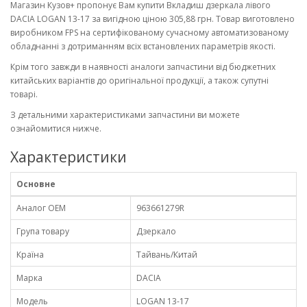
Магазин Кузов+ пропонує Вам купити Вкладиш дзеркала лівого
DACIA LOGAN 13-17 за вигідною ціною 305,88 грн. Товар виготовлено
виробником FPS на сертифікованому сучасному автоматизованому
обладнанні з дотриманням всіх встановлених параметрів якості.
Крім того завжди в наявності аналоги запчастини від бюджетних
китайських варіантів до оригінальної продукції, а також супутні
товарі.
З детальними характеристиками запчастини ви можете
ознайомитися нижче.
Характеристики
Основне
Аналог OEM
963661279R
Група товару
Дзеркало
Країна
Тайвань/Китай
Марка
DACIA
Модель
LOGAN 13-17