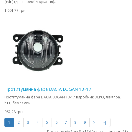
(+drl) (для переобладнання)..
1 601,77 грн.
Протитуманна фара DACIA LOGAN 13-17
Протитуманна фара DACIA LOGAN 13-17 виробник DEPO, лів.=пра.
h11; без лампи..
967,28 грн.
1
2
3
4
5
6
7
8
9
>
>|
Показано від 1 до 3 з 174 (всього сторінок: 58)