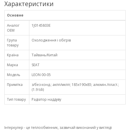
Характеристики
Основне
Аналог
1J0145803E
OEM
Група
Охолодження і обігрів
товару
Країна
Тайвань/Китай
Марка
SEAT
Модель
LEON 00-05
Примітка
з/без конд.; акпп/мкпп; 185x190x85; алюмін./пласт.;
(1.9 tdi)
Тип товару
Радіатор наддуву
Інтеркулер - це теплообмінник, зазвичай виконаний у вигляді