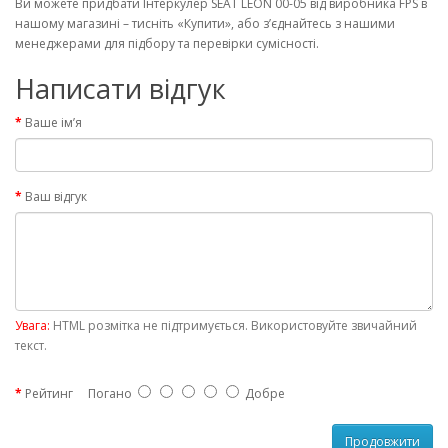
Ви можете придбати Інтеркулер SEAT LEON 00-05 від виробника FPS в
нашому магазині – тисніть «Купити», або з’єднайтесь з нашими
менеджерами для підбору та перевірки сумісності.
Написати відгук
Ваше ім’я
Ваш відгук
Увага:
HTML розмітка не підтримується. Використовуйте звичайний
текст.
Рейтинг
Погано
Добре
Продовжити