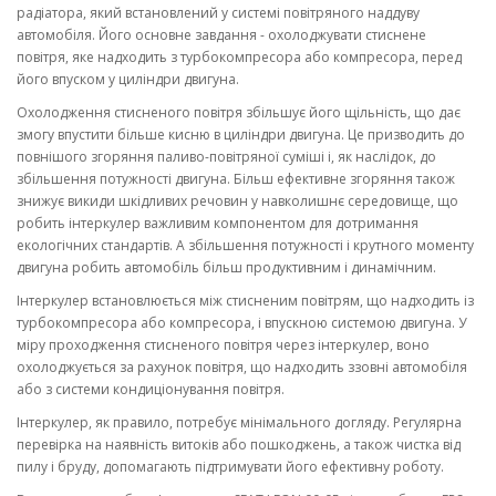
радіатора, який встановлений у системі повітряного наддуву
автомобіля. Його основне завдання - охолоджувати стиснене
повітря, яке надходить з турбокомпресора або компресора, перед
його впуском у циліндри двигуна.
Охолодження стисненого повітря збільшує його щільність, що дає
змогу впустити більше кисню в циліндри двигуна. Це призводить до
повнішого згоряння паливо-повітряної суміші і, як наслідок, до
збільшення потужності двигуна. Більш ефективне згоряння також
знижує викиди шкідливих речовин у навколишнє середовище, що
робить інтеркулер важливим компонентом для дотримання
екологічних стандартів. А збільшення потужності і крутного моменту
двигуна робить автомобіль більш продуктивним і динамічним.
Інтеркулер встановлюється між стисненим повітрям, що надходить із
турбокомпресора або компресора, і впускною системою двигуна. У
міру проходження стисненого повітря через інтеркулер, воно
охолоджується за рахунок повітря, що надходить ззовні автомобіля
або з системи кондиціонування повітря.
Інтеркулер, як правило, потребує мінімального догляду. Регулярна
перевірка на наявність витоків або пошкоджень, а також чистка від
пилу і бруду, допомагають підтримувати його ефективну роботу.