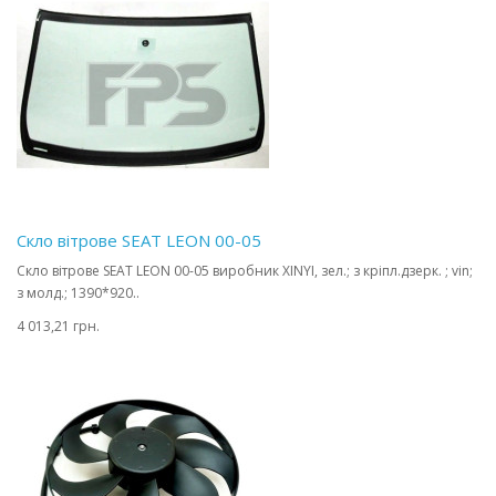
Скло вітрове SEAT LEON 00-05
Скло вітрове SEAT LEON 00-05 виробник XINYI, зел.; з кріпл.дзерк. ; vin;
з молд.; 1390*920..
4 013,21 грн.