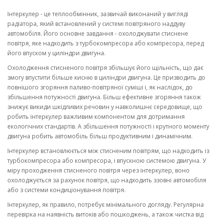
Інтеркулер - це теплообмінник, зазвичай виконаний у вигляді
радіатора, який встановлений у системі повітряного наддуву
автомобіля. Його основне завдання - охолоджувати стиснене
повітря, яке надходить з турбокомпресора або компресора, перед
його впуском у циліндри двигуна.
Охолодження стисненого повітря збільшує його щільність, що дає
змогу впустити більше кисню в циліндри двигуна. Це призводить до
повнішого згоряння паливо-повітряної суміші і, як наслідок, до
збільшення потужності двигуна. Більш ефективне згоряння також
знижує викиди шкідливих речовин у навколишнє середовище, що
робить інтеркулер важливим компонентом для дотримання
екологічних стандартів. А збільшення потужності і крутного моменту
двигуна робить автомобіль більш продуктивним і динамічним.
Інтеркулер встановлюється між стисненим повітрям, що надходить із
турбокомпресора або компресора, і впускною системою двигуна. У
міру проходження стисненого повітря через інтеркулер, воно
охолоджується за рахунок повітря, що надходить ззовні автомобіля
або з системи кондиціонування повітря.
Інтеркулер, як правило, потребує мінімального догляду. Регулярна
перевірка на наявність витоків або пошкоджень, а також чистка від