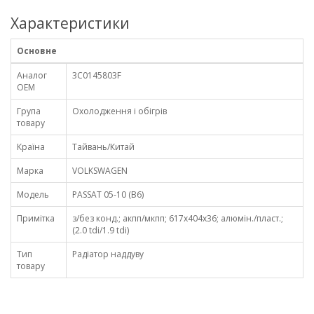
Характеристики
Основне
Аналог
3C0145803F
OEM
Група
Охолодження і обігрів
товару
Країна
Тайвань/Китай
Марка
VOLKSWAGEN
Модель
PASSAT 05-10 (B6)
Примітка
з/без конд.; акпп/мкпп; 617x404x36; алюмін./пласт.;
(2.0 tdi/1.9 tdi)
Тип
Радіатор наддуву
товару