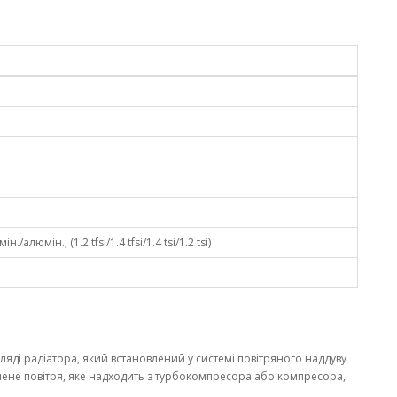
/алюмін.; (1.2 tfsi/1.4 tfsi/1.4 tsi/1.2 tsi)
ляді радіатора, який встановлений у системі повітряного наддуву
нене повітря, яке надходить з турбокомпресора або компресора,