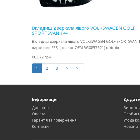
Вкладиш дзеркала лівого VOLKSWAGEN GOLF
SPORTSVAN 14-
Вкладиш дзеркала лівого VOLKSWAGEN GOLF SPORTSVAN 1
виробник FPS, (аналог OEM 5G0857521) обігрів. ..
603,72 грн.
1
2
3
>
>|
Інформація
Додат
Доставка
Виробн
Оплата
Особист
Гарантія та повернення
Угода ко
Контакти
Новини