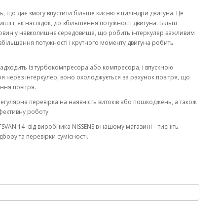
, що дає змогу впустити більше кисню в циліндри двигуна. Це
ші і, як наслідок, до збільшення потужності двигуна. Більш
човин у навколишнє середовище, що робить інтеркулер важливим
збільшення потужності і крутного моменту двигуна робить
надходить із турбокомпресора або компресора, і впускною
я через інтеркулер, воно охолоджується за рахунок повітря, що
ння повітря.
Регулярна перевірка на наявність витоків або пошкоджень, а також
ефективну роботу.
AN 14- від виробника NISSENS в нашому магазині – тисніть
бору та перевірки сумісності.