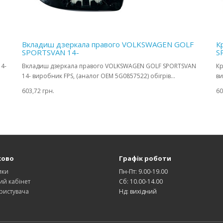
Вкладиш дзеркала правого VOLKSWAGEN GOLF
К
SPORTSVAN 14-
S
4-
Вкладиш дзеркала правого VOLKSWAGEN GOLF SPORTSVAN
Кр
14- виробник FPS, (аналог OEM 5G0857522) обігрів...
ви
603,72 грн.
60
ково
Графік роботи
ики
Пн-Пт: 9.00-19.00
ий кабінет
Сб: 10.00-14.00
ристувача
Нд: вихідний