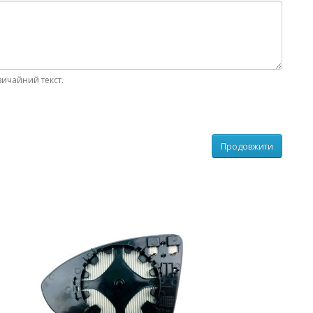
вичайний текст.
Продовжити