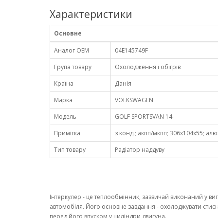
Характеристики
Основне
Аналог OEM
04E145749F
Група товару
Охолодження і обігрів
Країна
Данія
Марка
VOLKSWAGEN
Модель
GOLF SPORTSVAN 14-
Примітка
з конд.; акпп/мкпп; 306x104x55; алюмін.
Тип товару
Радіатор наддуву
Інтеркулер - це теплообмінник, зазвичай виконаний у виг
автомобіля. Його основне завдання - охолоджувати стис
перед його впуском у циліндри двигуна.