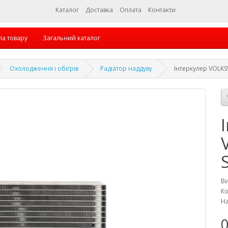
Каталог
Доставка
Оплата
Контакти
па товару
Загальний каталог
Охолодження і обігрів
Радіатор наддуву
Інтеркулер VOLK
В
Ко
На
0