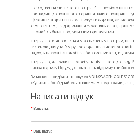
Охолодження стисненого повітря збільшує його щільність
призводить до повнішого згоряння паливо-повітряної сумі
ефективне згоряння також знижує викиди шкідливих ре
компонентом для дотримання екологічних стандартів. А 
автомобіль більш продуктивним і динамічним.
Інтеркулер встановлюється між стисненим повітрям, що 
системою двигуна. У міру проходження стисненого повітр
надходить ззовні автомобіля або з системи кондиціонува
Інтеркулер, як правило, потребує мінімального догляду. 
чистка від пилу і бруду, допомагають підтримувати його 
Ви можете придбати Інтеркулер VOLKSWAGEN GOLF SPORTSV
«Купити», або з’єднайтесь з нашими менеджерами для під
Написати відгук
Ваше ім’я
Ваш відгук