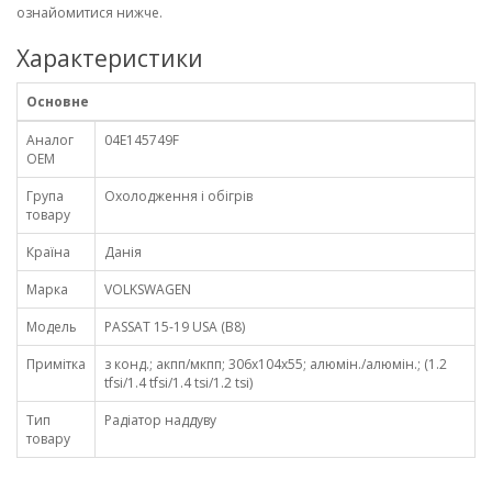
ознайомитися нижче.
Характеристики
Основне
Аналог
04E145749F
OEM
Група
Охолодження і обігрів
товару
Країна
Данія
Марка
VOLKSWAGEN
Модель
PASSAT 15-19 USA (B8)
Примітка
з конд.; акпп/мкпп; 306x104x55; алюмін./алюмін.; (1.2
tfsi/1.4 tfsi/1.4 tsi/1.2 tsi)
Тип
Радіатор наддуву
товару