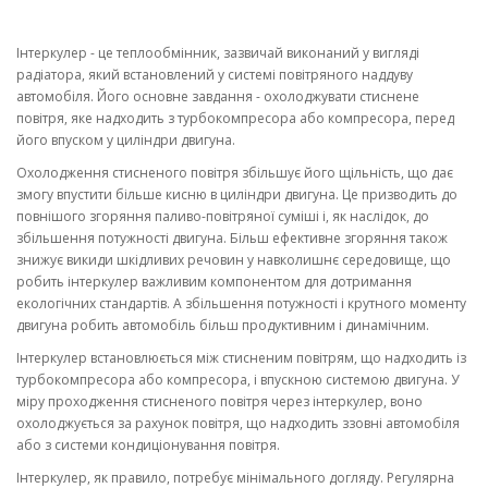
Інтеркулер - це теплообмінник, зазвичай виконаний у вигляді
радіатора, який встановлений у системі повітряного наддуву
автомобіля. Його основне завдання - охолоджувати стиснене
повітря, яке надходить з турбокомпресора або компресора, перед
його впуском у циліндри двигуна.
Охолодження стисненого повітря збільшує його щільність, що дає
змогу впустити більше кисню в циліндри двигуна. Це призводить до
повнішого згоряння паливо-повітряної суміші і, як наслідок, до
збільшення потужності двигуна. Більш ефективне згоряння також
знижує викиди шкідливих речовин у навколишнє середовище, що
робить інтеркулер важливим компонентом для дотримання
екологічних стандартів. А збільшення потужності і крутного моменту
двигуна робить автомобіль більш продуктивним і динамічним.
Інтеркулер встановлюється між стисненим повітрям, що надходить із
турбокомпресора або компресора, і впускною системою двигуна. У
міру проходження стисненого повітря через інтеркулер, воно
охолоджується за рахунок повітря, що надходить ззовні автомобіля
або з системи кондиціонування повітря.
Інтеркулер, як правило, потребує мінімального догляду. Регулярна