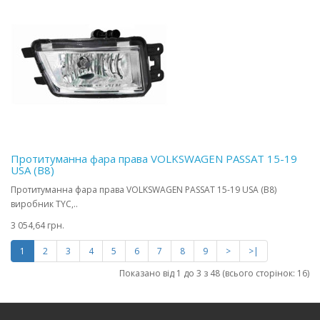
Протитуманна фара права VOLKSWAGEN PASSAT 15-19
USA (B8)
Протитуманна фара права VOLKSWAGEN PASSAT 15-19 USA (B8)
виробник TYC,..
3 054,64 грн.
1
2
3
4
5
6
7
8
9
>
>|
Показано від 1 до 3 з 48 (всього сторінок: 16)