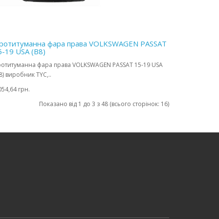
ротитуманна фара права VOLKSWAGEN PASSAT
5-19 USA (B8)
отитуманна фара права VOLKSWAGEN PASSAT 15-19 USA
8) виробник TYC,..
054,64 грн.
Показано від 1 до 3 з 48 (всього сторінок: 16)