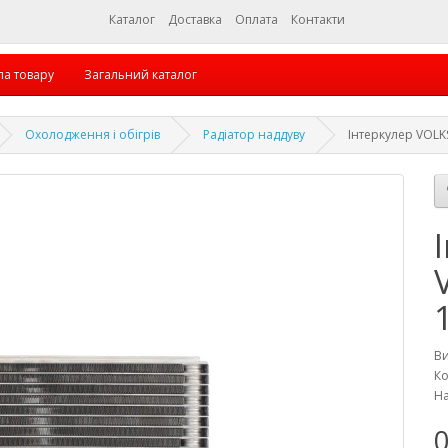
Каталог
Доставка
Оплата
Контакти
па товару
Загальний каталог
Охолодження і обігрів
Радіатор наддуву
Інтеркулер VOLK
В
Ко
На
0