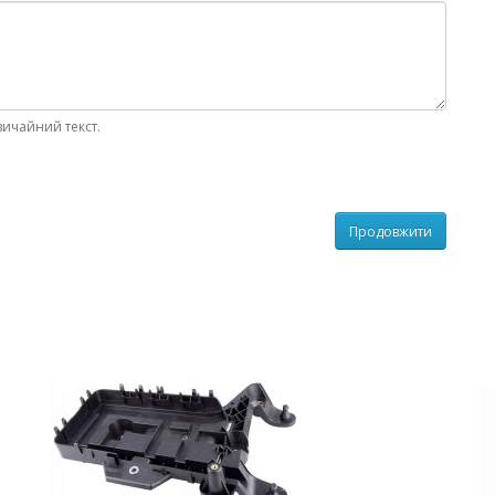
вичайний текст.
Продовжити