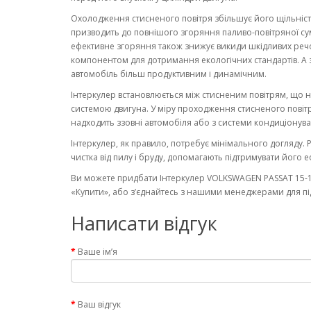
Охолодження стисненого повітря збільшує його щільність
призводить до повнішого згоряння паливо-повітряної сумі
ефективне згоряння також знижує викиди шкідливих ре
компонентом для дотримання екологічних стандартів. А 
автомобіль більш продуктивним і динамічним.
Інтеркулер встановлюється між стисненим повітрям, що 
системою двигуна. У міру проходження стисненого повітр
надходить ззовні автомобіля або з системи кондиціонува
Інтеркулер, як правило, потребує мінімального догляду. 
чистка від пилу і бруду, допомагають підтримувати його 
Ви можете придбати Інтеркулер VOLKSWAGEN PASSAT 15-19 
«Купити», або з’єднайтесь з нашими менеджерами для під
Написати відгук
Ваше ім’я
Ваш відгук