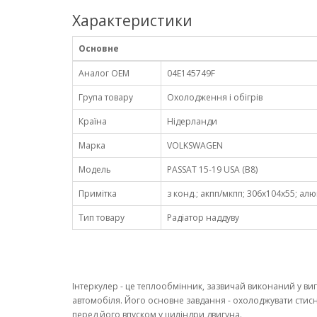
Характеристики
Основне
Аналог OEM
04E145749F
Група товару
Охолодження і обігрів
Країна
Нідерланди
Марка
VOLKSWAGEN
Модель
PASSAT 15-19 USA (B8)
Примітка
з конд.; акпп/мкпп; 306x104x55; алюмін.
Тип товару
Радіатор наддуву
Інтеркулер - це теплообмінник, зазвичай виконаний у виг
автомобіля. Його основне завдання - охолоджувати стис
перед його впуском у циліндри двигуна.