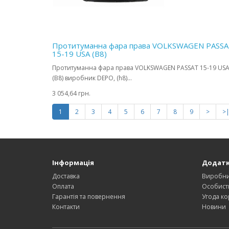
Протитуманна фара права VOLKSWAGEN PASS
15-19 USA (B8)
Протитуманна фара права VOLKSWAGEN PASSAT 15-19 US
(B8) виробник DEPO, (h8)...
3 054,64 грн.
1
2
3
4
5
6
7
8
9
>
>
Інформація
Додат
Доставка
Виробн
Оплата
Особист
Гарантія та повернення
Угода ко
Контакти
Новини