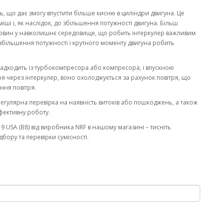
, що дає змогу впустити більше кисню в циліндри двигуна. Це
ші і, як наслідок, до збільшення потужності двигуна. Більш
човин у навколишнє середовище, що робить інтеркулер важливим
збільшення потужності і крутного моменту двигуна робить
надходить із турбокомпресора або компресора, і впускною
я через інтеркулер, воно охолоджується за рахунок повітря, що
ння повітря.
Регулярна перевірка на наявність витоків або пошкоджень, а також
ефективну роботу.
USA (B8) від виробника NRF в нашому магазині – тисніть
бору та перевірки сумісності.