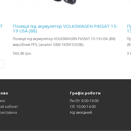
AT
Полиця під акумулятор VOLKSWAGEN PASSAT 15-
П
19 USA (B8)
1
A
Полиця під акумулятор VOLKSWAGEN PASSAT 15-19 USA (B8)
Пр
виробник FPS, (аналог OEM 1K0915333B)..
(B
563,48 грн.
3 
|
ково
Графік роботи
ики
Пн-Пт: 9.00-19.00
ий кабінет
Сб: 10.00-14.00
ристувача
Нд: вихідний