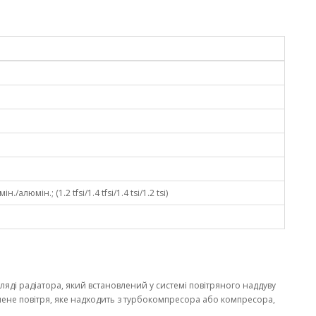
/алюмін.; (1.2 tfsi/1.4 tfsi/1.4 tsi/1.2 tsi)
ляді радіатора, який встановлений у системі повітряного наддуву
нене повітря, яке надходить з турбокомпресора або компресора,