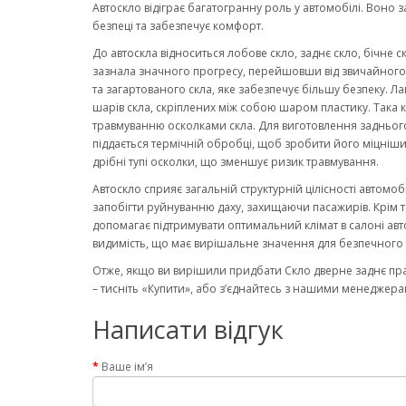
Автоскло відіграє багатогранну роль у автомобілі. Воно 
безпеці та забезпечує комфорт.
До автоскла відноситься лобове скло, заднє скло, бічне с
зазнала значного прогресу, перейшовши від звичайного ск
та загартованого скла, яке забезпечує більшу безпеку. Ла
шарів скла, скріплених між собою шаром пластику. Така к
травмуванню осколками скла. Для виготовлення заднього
піддається термічній обробці, щоб зробити його міцніши
дрібні тупі осколки, що зменшує ризик травмування.
Автоскло сприяє загальній структурній цілісності автомо
запобігти руйнуванню даху, захищаючи пасажирів. Крім то
допомагає підтримувати оптимальний клімат в салоні авт
видимість, що має вирішальне значення для безпечного 
Отже, якщо ви вирішили придбати Скло дверне заднє пр
– тисніть «Купити», або з’єднайтесь з нашими менеджерам
Написати відгук
Ваше ім’я