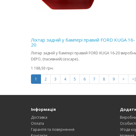
Ліхтар задній у бампері правий FORD KUGA 16-
20
Ліхтар задній у бампері правий FORD KUGA 16-20 виробн
DEPO, (пасивний) (escape)..
1 188,93 грн.
1
2
3
4
5
6
7
8
9
>
>
Інформація
Додат
Доставка
Виробн
Оплата
Особист
Гарантія та повернення
Угода ко
Контакти
Новини