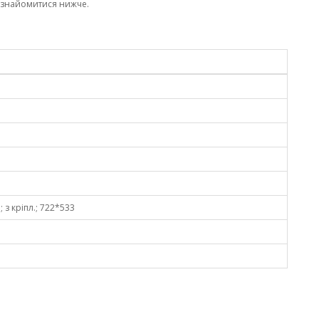
ознайомитися нижче.
; з кріпл.; 722*533