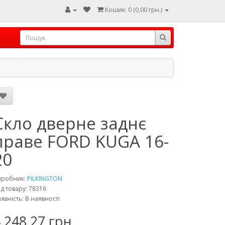
Кошик: 0 (0,00 грн.)
Скло дверне заднє
праве FORD KUGA 16-
20
иробник:
PILKINGTON
д товару: 78316
явність: В наявності
 248,27 грн.