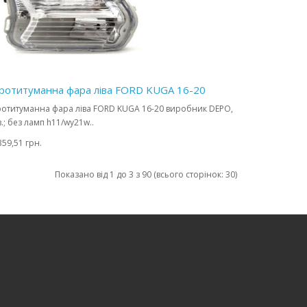
ротитуманна фара ліва FORD KUGA 16-20
отитуманна фара ліва FORD KUGA 16-20 виробник DEPO,
в.; без ламп h11/wy21w..
359,51 грн.
Показано від 1 до 3 з 90 (всього сторінок: 30)