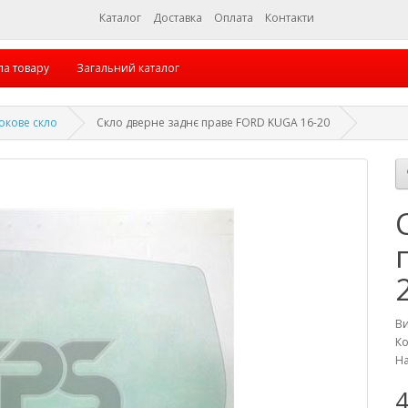
Каталог
Доставка
Оплата
Контакти
па товару
Загальний каталог
окове скло
Скло дверне заднє праве FORD KUGA 16-20
В
Ко
На
4