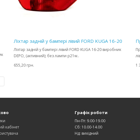
Ліхтар задній у бампері лівий FORD KUGA 16-20
П
Ліхтар задній у бампері лівий FORD KUGA 16-20 виробник
Пр
ик
DEPO, (активний); без лампи p21w..
лі
655,20 грн.
1 
|
ково
Графік роботи
ики
Пн-Пт: 9.00-19.00
ий кабінет
Сб: 10.00-14.00
ристувача
Нд: вихідний