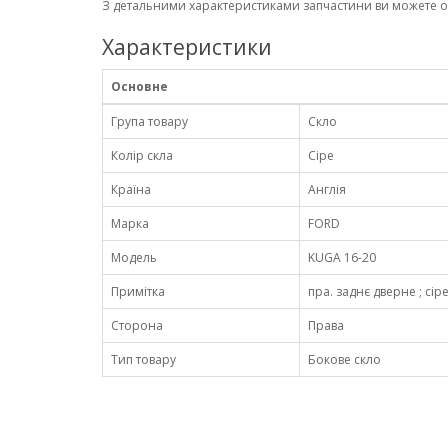
З детальними характеристиками запчастини ви можете 
Характеристики
Основне
Група товару
Скло
Колір скла
Сіре
Країна
Англія
Марка
FORD
Модель
KUGA 16-20
Примітка
пра. заднє дверне ; сіре
Сторона
Права
Тип товару
Бокове скло