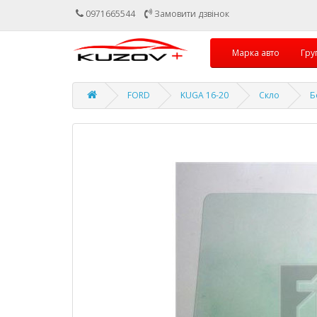
0971665544
Замовити дзвінок
Марка авто
Гру
FORD
KUGA 16-20
Скло
Б