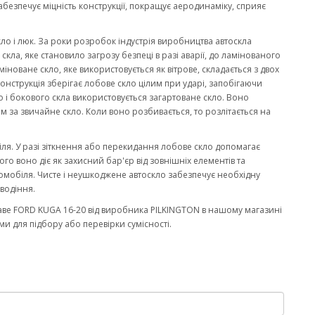
забезпечує міцність конструкції, покращує аеродинаміку, сприяє
кло і люк. За роки розробок індустрія виробництва автоскла
ла, яке становило загрозу безпеці в разі аварії, до ламінованого
міноване скло, яке використовується як вітрове, складається з двох
онструкція зберігає лобове скло цілим при ударі, запобігаючи
 і бокового скла використовується загартоване скло. Воно
м за звичайне скло. Коли воно розбивається, то розлітається на
біля. У разі зіткнення або перекидання лобове скло допомагає
го воно діє як захисний бар'єр від зовнішніх елементів та
омобіля. Чисте і неушкоджене автоскло забезпечує необхідну
водіння.
аве FORD KUGA 16-20 від виробника PILKINGTON в нашому магазині
и для підбору або перевірки сумісності.