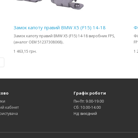
Замок капоту правий BMW X5 (F15) 14-18
Ф
Замок капоту правий BMW X5 (F15) 14-18 виробник FPS,
Фі
(аналог OEM 51237308068)..
FP
1 463,15 грн.
1 
|
ково
Графік роботи
ики
Пн-Пт: 9.00-19.00
ий кабінет
Сб: 10.00-14.00
ристувача
Нд: вихідний