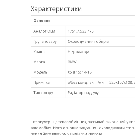
Характеристики
Основне
Аналог OEM
1751.7.533.475
Група товару
Охолодження і обігрів
Країна
Нідерланди
Марка
BMW
Модель
X5 (F15) 14-18
Примітка
з/без конд.; акпп/мкпп; 525x157x108; ал
Тип товару
Радіатор наддуву
Інтеркулер - це теплообмінник, зазвичай виконаний у виг
автомобіля. Його основне завдання - охолоджувати стис
перед його впуском у циліндри двигуна.