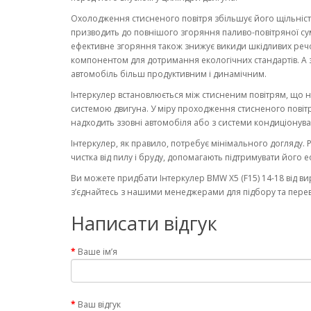
Охолодження стисненого повітря збільшує його щільність
призводить до повнішого згоряння паливо-повітряної сумі
ефективне згоряння також знижує викиди шкідливих ре
компонентом для дотримання екологічних стандартів. А 
автомобіль більш продуктивним і динамічним.
Інтеркулер встановлюється між стисненим повітрям, що 
системою двигуна. У міру проходження стисненого повітр
надходить ззовні автомобіля або з системи кондиціонува
Інтеркулер, як правило, потребує мінімального догляду. 
чистка від пилу і бруду, допомагають підтримувати його 
Ви можете придбати Інтеркулер BMW X5 (F15) 14-18 від ви
з’єднайтесь з нашими менеджерами для підбору та переві
Написати відгук
Ваше ім’я
Ваш відгук