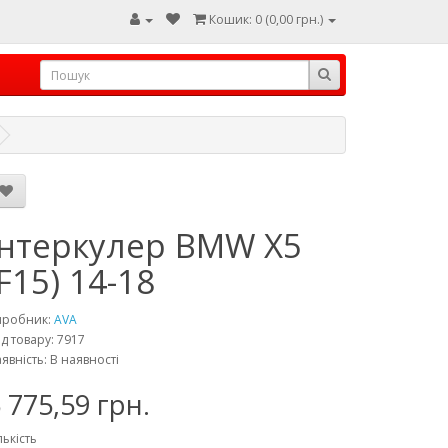
Кошик: 0 (0,00 грн.)
Інтеркулер BMW X5
(F15) 14-18
иробник:
AVA
д товару: 7917
явність: В наявності
 775,59 грн.
лькість