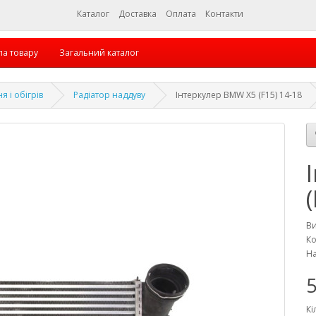
Каталог
Доставка
Оплата
Контакти
па товару
Загальний каталог
 і обігрів
Радіатор наддуву
Інтеркулер BMW X5 (F15) 14-18
В
Ко
На
5
Кі