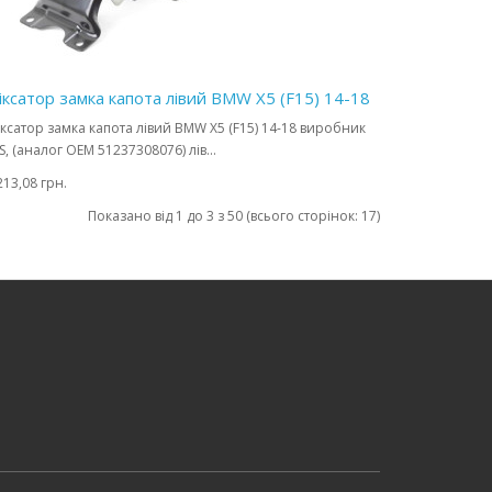
іксатор замка капота лівий BMW X5 (F15) 14-18
ксатор замка капота лівий BMW X5 (F15) 14-18 виробник
S, (аналог OEM 51237308076) лів...
213,08 грн.
Показано від 1 до 3 з 50 (всього сторінок: 17)