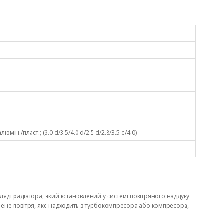
юмін./пласт.; (3.0 d/3.5/4.0 d/2.5 d/2.8/3.5 d/4.0)
ляді радіатора, який встановлений у системі повітряного наддуву
нене повітря, яке надходить з турбокомпресора або компресора,