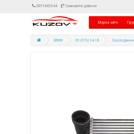
0971665544
Замовити дзвінок
Марка авто
Гру
BMW
X5 (F15) 14-18
Охолодження