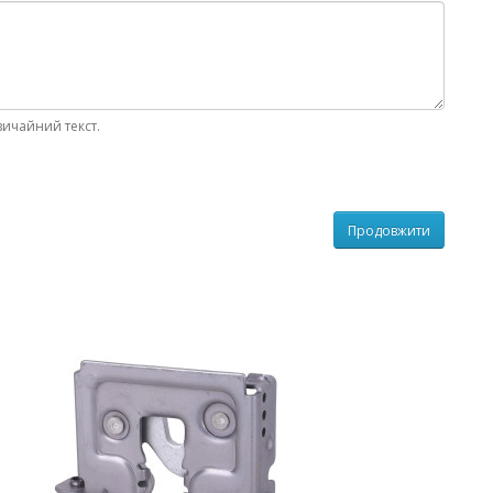
вичайний текст.
Продовжити