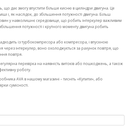
, що дає змогу впустити більше кисню в циліндри двигуна. Це
ші і, як наслідок, до збільшення потужності двигуна. Більш
човин у навколишнє середовище, що робить інтеркулер важливим
збільшення потужності і крутного моменту двигуна робить
надходить із турбокомпресора або компресора, і впускною
я через інтеркулер, воно охолоджується за рахунок повітря, що
ння повітря.
Регулярна перевірка на наявність витоків або пошкоджень, а також
ефективну роботу.
робника AVA в нашому магазині – тисніть «Купити», або
рки сумісності.