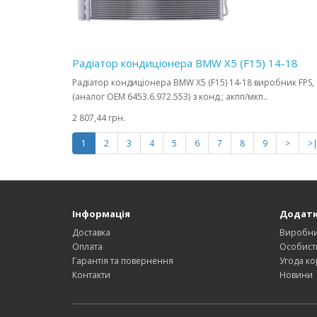
Радіатор кондиціонера BMW X5 (F15) 14-18
Радіатор кондиціонера BMW X5 (F15) 14-18 виробник FPS,
(аналог OEM 6453.6.972.553) з конд.; акпп/мкп..
2 807,44 грн.
1
2
3
4
5
6
7
8
9
>
>
Інформація
Додат
Доставка
Виробн
Оплата
Особист
Гарантія та повернення
Угода ко
Контакти
Новини