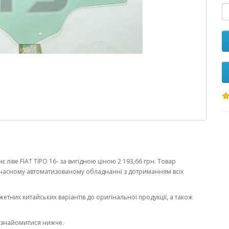
ліве FIAT TIPO 16- за вигідною ціною 2 193,66 грн. Товар
часному автоматизованому обладнанні з дотриманням всіх
жетних китайських варіантів до оригінальної продукції, а також
ознайомитися нижче.