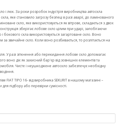
кло і люк. За роки розробок індустрія виробництва автоскла
ла, яке становило загрозу безпеці в разі аварії, до ламінованого
міноване скло, яке використовується як вітрове, складається з двох
онструкція зберігає лобове скло цілим при ударі, запобігаючи
 і бокового скла використовується загартоване скло. Воно
м за звичайне скло. Коли воно розбивається, то розлітається на
біля. У разі зіткнення або перекидання лобове скло допомагає
го воно діє як захисний бар'єр від зовнішніх елементів та
омобіля. Чисте і неушкоджене автоскло забезпечує необхідну
водіння.
ве FIAT TIPO 16- від виробника SEKURIT в нашому магазині –
 для підбору або перевірки сумісності.