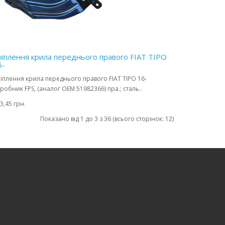
ріплення крила переднього правого FIAT TIPO
6-
іплення крила переднього правого FIAT TIPO 16-
робник FPS, (аналог OEM 51982366) пра.; сталь..
3,45 грн.
Показано від 1 до 3 з 36 (всього сторінок: 12)