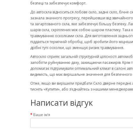
безпеці та забезпечує комфорт.
До автоскла відноситься лобове скло, заднє скло, бічне с
зазнала значного прогресу, перейшовши від звичайного ск
та загартованого скла, яке забезпечує більшу безпеку. Ла
шарів скла, скріплених між собою шаром пластику. Така к
травмуванню осколками скла. Для виготовлення заднього
піддається термічній обробці, щоб зробити його міцніши
дрібні тупі осколки, що зменшує ризик травмування.
Автоскло сприяє загальній структурній цілісності автомо
запобігти руйнуванню даху, захищаючи пасажирів. Крім то
допомагає підтримувати оптимальний клімат в салоні авт
видимість, що має вирішальне значення для безпечного 
Отже, якщо ви вирішили придбати Скло дверне переднє лі
тисніть «Купити», або з’єднайтесь з нашими менеджерами
Написати відгук
Ваше ім’я