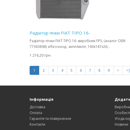
Радіатор пічки FIAT TIPO 16-
Радіатор пічки FIAT TIPO 16- виробник FPS, (аналог OEM
77363898) з/без конд.; акпп/мкпп; 160x187x26;..
1 216,20 грн.
1
2
3
4
5
6
7
8
9
>
>
Інформація
Додат
Доставка
Виробн
Оплата
Особист
Гарантія та повернення
Угода ко
Контакти
Новини