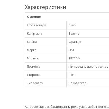
Характеристики
Основне
Група товару
Скло
Колір скла
Зелене
Країна
Франція
Марка
FIAT
Модель
TIPO 16-
Примітка
лів. переднє дверне ; зел.; з
Сторона
Ліва
Тип товару
Бокове скло
Автоскло відіграє багатогранну роль у автомобілі. Воно 