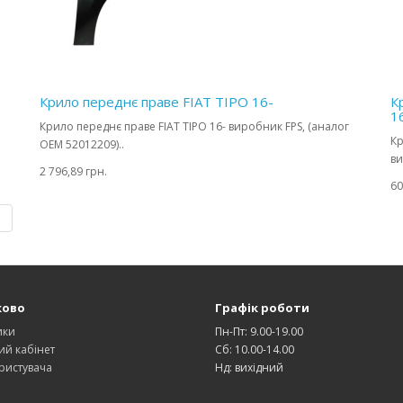
Крило переднє праве FIAT TIPO 16-
К
1
Крило переднє праве FIAT TIPO 16- виробник FPS, (аналог
Кр
OEM 52012209)..
ви
2 796,89 грн.
60
|
ково
Графік роботи
ики
Пн-Пт: 9.00-19.00
ий кабінет
Сб: 10.00-14.00
ристувача
Нд: вихідний