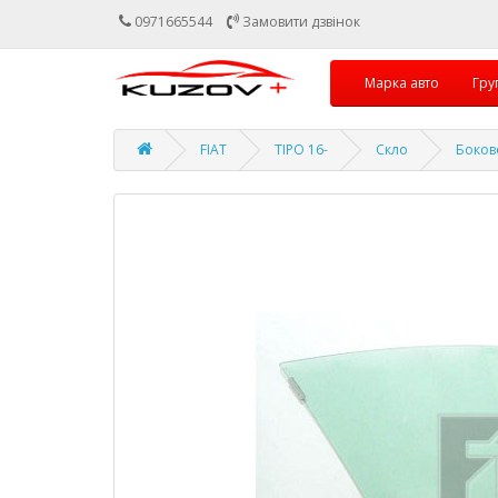
0971665544
Замовити дзвінок
Марка авто
Гру
FIAT
TIPO 16-
Скло
Боков