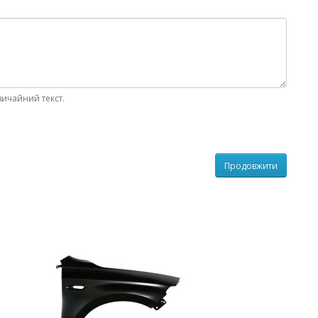
вичайний текст.
Продовжити