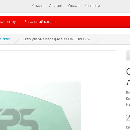
Каталог
Доставка
Оплата
Контакти
па товару
Загальний каталог
е скло
Скло дверне переднє ліве FIAT TIPO 16-
В
Ко
На
2
Кі