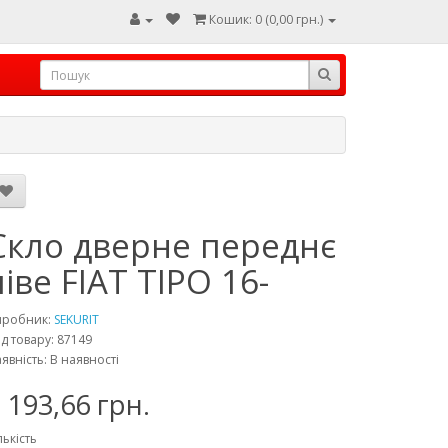
Кошик: 0 (0,00 грн.)
Скло дверне переднє
ліве FIAT TIPO 16-
иробник:
SEKURIT
д товару: 87149
явність: В наявності
 193,66 грн.
лькість