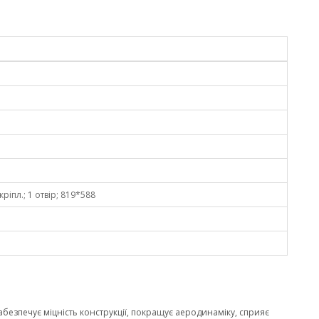
 кріпл.; 1 отвір; 819*588
забезпечує міцність конструкції, покращує аеродинаміку, сприяє