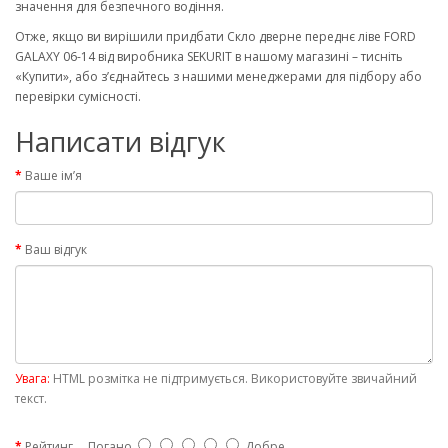
значення для безпечного водіння.
Отже, якщо ви вирішили придбати Скло дверне переднє ліве FORD
GALAXY 06-14 від виробника SEKURIT в нашому магазині – тисніть
«Купити», або з’єднайтесь з нашими менеджерами для підбору або
перевірки сумісності.
Написати відгук
Ваше ім’я
Ваш відгук
Увага:
HTML розмітка не підтримується. Використовуйте звичайний
текст.
Рейтинг
Погано
Добре