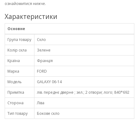
ознайомитися нижче.
Характеристики
Основне
Група товару
Скло
Колір скла
Зелене
Країна
Франція
Марка
FORD
Модель
GALAXY 06-14
Примітка
лів. переднє дверне ; зел.; 2 отвори; лого; 840*692
Сторона
Ліва
Тип товару
Бокове скло