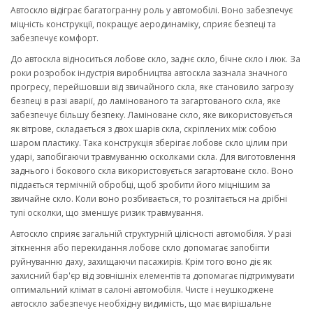
Автоскло відіграє багатогранну роль у автомобілі. Воно забезпечує
міцність конструкції, покращує аеродинаміку, сприяє безпеці та
забезпечує комфорт.
До автоскла відноситься лобове скло, заднє скло, бічне скло і люк. За
роки розробок індустрія виробництва автоскла зазнала значного
прогресу, перейшовши від звичайного скла, яке становило загрозу
безпеці в разі аварії, до ламінованого та загартованого скла, яке
забезпечує більшу безпеку. Ламіноване скло, яке використовується
як вітрове, складається з двох шарів скла, скріплених між собою
шаром пластику. Така конструкція зберігає лобове скло цілим при
ударі, запобігаючи травмуванню осколками скла. Для виготовлення
заднього і бокового скла використовується загартоване скло. Воно
піддається термічній обробці, щоб зробити його міцнішим за
звичайне скло. Коли воно розбивається, то розлітається на дрібні
тупі осколки, що зменшує ризик травмування.
Автоскло сприяє загальній структурній цілісності автомобіля. У разі
зіткнення або перекидання лобове скло допомагає запобігти
руйнуванню даху, захищаючи пасажирів. Крім того воно діє як
захисний бар'єр від зовнішніх елементів та допомагає підтримувати
оптимальний клімат в салоні автомобіля. Чисте і неушкоджене
автоскло забезпечує необхідну видимість, що має вирішальне