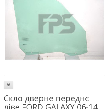
Скло дверне переднє
ліве FORD GALAXY 06-14