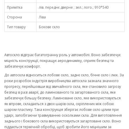
Примітка
лів. переднє дверне ; зел.; лого.; 910*540
Сторона
Ліва
Тип товару
Бокове скло
Автоскло відіграє багатогранну роль у автомобілі. Воно забезпечує
міцність конструкції, покращує аеродинаміку, сприяє безпеці та
забезпечує комфорт.
До автоскла відноситься лобове скло, заднє скло, бічне скло і люк. За
роки розробок індустрія виробництва автоскла зазнала значного
прогресу, перейшовши від звичайного скла, яке становило загрозу
безпеці в разі аварії, до ламінованого та загартованого скла, яке
забезпечує більшу безпеку. Ламіноване скло, яке використовується
як вітрове, складається з двох шарів скла, скріплених між собою
шаром пластику. Така конструкція зберігає лобове скло цілим при
ударі, запобігаючи травмуванню осколками скла. Для виготовлення
заднього і бокового скла використовується загартоване скло. Воно
піддається термічній обробці, щоб зробити його міцнішим за