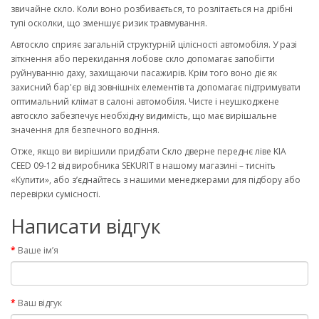
звичайне скло. Коли воно розбивається, то розлітається на дрібні
тупі осколки, що зменшує ризик травмування.
Автоскло сприяє загальній структурній цілісності автомобіля. У разі
зіткнення або перекидання лобове скло допомагає запобігти
руйнуванню даху, захищаючи пасажирів. Крім того воно діє як
захисний бар'єр від зовнішніх елементів та допомагає підтримувати
оптимальний клімат в салоні автомобіля. Чисте і неушкоджене
автоскло забезпечує необхідну видимість, що має вирішальне
значення для безпечного водіння.
Отже, якщо ви вирішили придбати Скло дверне переднє ліве KIA
CEED 09-12 від виробника SEKURIT в нашому магазині – тисніть
«Купити», або з’єднайтесь з нашими менеджерами для підбору або
перевірки сумісності.
Написати відгук
Ваше ім’я
Ваш відгук