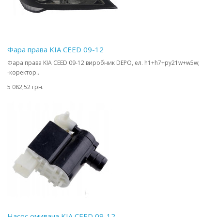
Фара права KIA CEED 09-12
Фара права KIA CEED 09-12 виробник DEPO, ел. h1+h7+py21w+w5w;
-коректор..
5 082,52 грн.
Насос омивача KIA CEED 09-12