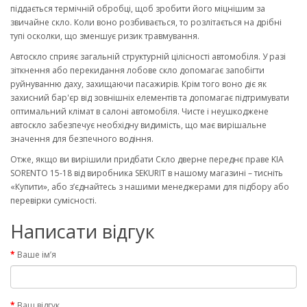
піддається термічній обробці, щоб зробити його міцнішим за
звичайне скло. Коли воно розбивається, то розлітається на дрібні
тупі осколки, що зменшує ризик травмування.
Автоскло сприяє загальній структурній цілісності автомобіля. У разі
зіткнення або перекидання лобове скло допомагає запобігти
руйнуванню даху, захищаючи пасажирів. Крім того воно діє як
захисний бар'єр від зовнішніх елементів та допомагає підтримувати
оптимальний клімат в салоні автомобіля. Чисте і неушкоджене
автоскло забезпечує необхідну видимість, що має вирішальне
значення для безпечного водіння.
Отже, якщо ви вирішили придбати Скло дверне переднє праве KIA
SORENTO 15-18 від виробника SEKURIT в нашому магазині – тисніть
«Купити», або з’єднайтесь з нашими менеджерами для підбору або
перевірки сумісності.
Написати відгук
Ваше ім’я
Ваш відгук