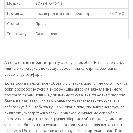
Модель
SORENTO 15-18
Примітка
пра. переднє дверне ; зел.; з кріпл.; лого.; 775*640
Сторона
Права
Тип товару
Бокове скло
Автоскло відіграє багатогранну роль у автомобілі. Воно забезпечує
міцність конструкції, покращує аеродинаміку, сприяє безпеці та
забезпечує комфорт.
До автоскла відноситься лобове скло, заднє скло, бічне скло і люк. За
роки розробок індустрія виробництва автоскла зазнала значного
прогресу, перейшовши від звичайного скла, яке становило загрозу
безпеці в разі аварії, до ламінованого та загартованого скла, яке
забезпечує більшу безпеку. Ламіноване скло, яке використовується
як вітрове, складається з двох шарів скла, скріплених між собою
шаром пластику. Така конструкція зберігає лобове скло цілим при
ударі, запобігаючи травмуванню осколками скла. Для виготовлення
заднього і бокового скла використовується загартоване скло. Воно