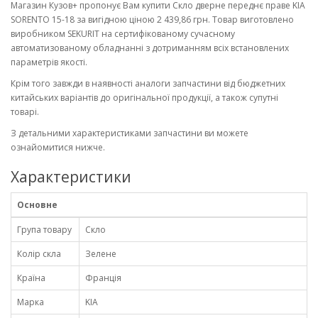
Магазин Кузов+ пропонує Вам купити Скло дверне переднє праве KIA
SORENTO 15-18 за вигідною ціною 2 439,86 грн. Товар виготовлено
виробником SEKURIT на сертифікованому сучасному
автоматизованому обладнанні з дотриманням всіх встановлених
параметрів якості.
Крім того завжди в наявності аналоги запчастини від бюджетних
китайських варіантів до оригінальної продукції, а також супутні
товарі.
З детальними характеристиками запчастини ви можете
ознайомитися нижче.
Характеристики
Основне
Група товару
Скло
Колір скла
Зелене
Країна
Франція
Марка
KIA