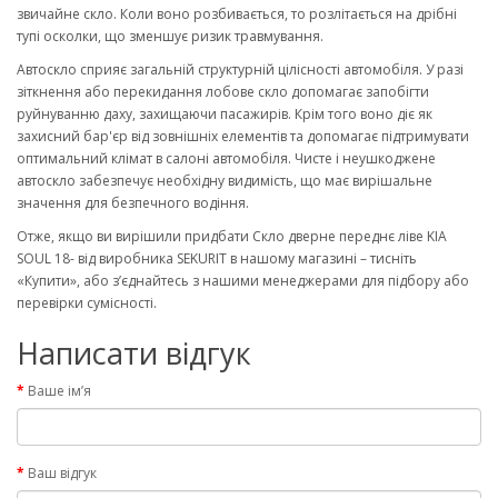
звичайне скло. Коли воно розбивається, то розлітається на дрібні
тупі осколки, що зменшує ризик травмування.
Автоскло сприяє загальній структурній цілісності автомобіля. У разі
зіткнення або перекидання лобове скло допомагає запобігти
руйнуванню даху, захищаючи пасажирів. Крім того воно діє як
захисний бар'єр від зовнішніх елементів та допомагає підтримувати
оптимальний клімат в салоні автомобіля. Чисте і неушкоджене
автоскло забезпечує необхідну видимість, що має вирішальне
значення для безпечного водіння.
Отже, якщо ви вирішили придбати Скло дверне переднє ліве KIA
SOUL 18- від виробника SEKURIT в нашому магазині – тисніть
«Купити», або з’єднайтесь з нашими менеджерами для підбору або
перевірки сумісності.
Написати відгук
Ваше ім’я
Ваш відгук