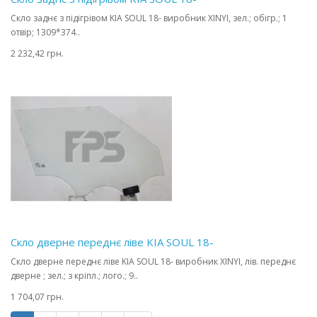
Скло заднє з підігрівом KIA SOUL 18- виробник XINYI, зел.; обігр.; 1
отвір; 1309*374..
2 232,42 грн.
Скло дверне переднє ліве KIA SOUL 18-
Скло дверне переднє ліве KIA SOUL 18- виробник XINYI, лів. переднє
дверне ; зел.; з кріпл.; лого.; 9..
1 704,07 грн.