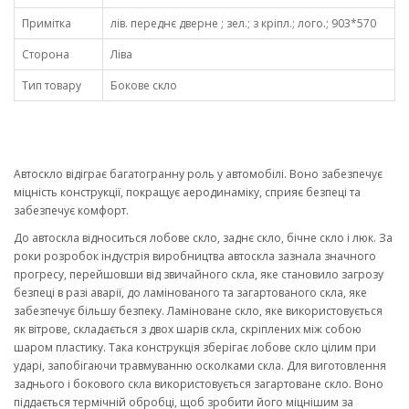
Примітка
лів. переднє дверне ; зел.; з кріпл.; лого.; 903*570
Сторона
Ліва
Тип товару
Бокове скло
Автоскло відіграє багатогранну роль у автомобілі. Воно забезпечує
міцність конструкції, покращує аеродинаміку, сприяє безпеці та
забезпечує комфорт.
До автоскла відноситься лобове скло, заднє скло, бічне скло і люк. За
роки розробок індустрія виробництва автоскла зазнала значного
прогресу, перейшовши від звичайного скла, яке становило загрозу
безпеці в разі аварії, до ламінованого та загартованого скла, яке
забезпечує більшу безпеку. Ламіноване скло, яке використовується
як вітрове, складається з двох шарів скла, скріплених між собою
шаром пластику. Така конструкція зберігає лобове скло цілим при
ударі, запобігаючи травмуванню осколками скла. Для виготовлення
заднього і бокового скла використовується загартоване скло. Воно
піддається термічній обробці, щоб зробити його міцнішим за