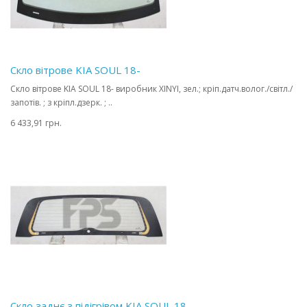
Скло вітрове KIA SOUL 18-
Скло вітрове KIA SOUL 18- виробник XINYI, зел.; кріп.датч.волог./світл./
запотів. ; з кріпл.дзерк. ; ..
6 433,91 грн.
Скло заднє з підігрівом KIA SOUL 18-