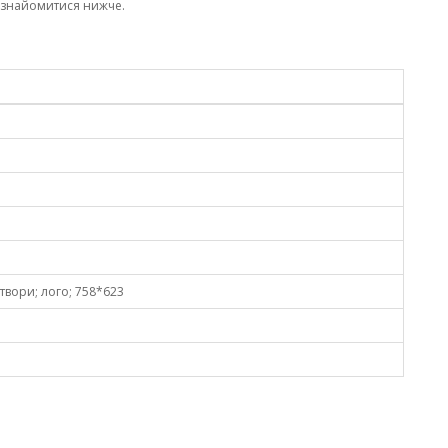
ознайомитися нижче.
 отвори; лого; 758*623