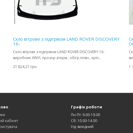
Скло вітрове з підігрівом LAND ROVER DISCOVERY
С
16-
D
Скло вітрове з підігрівом LAND ROVER DISCOVERY 16-
Ск
виробник XINYI, прозор.атерм.; обігр.повн.; кріп...
ви
21 824,21 грн.
1 
ково
Графік роботи
ики
Пн-Пт: 9.00-19.00
ий кабінет
Сб: 10.00-14.00
ристувача
Нд: вихідний