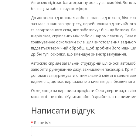
Автоскло відіграє багатогранну роль у автомобілі. Воно 
безпеці та забезпечує комфорт.
До автоскла відноситься лобове скло, заднє скло, бічне с
зазнала значного прогресу, перейшовши від звичайного ск
та загартованого скла, яке забезпечує більшу безпеку. Ла
шарів скла, скріплених між собою шаром пластику. Така к
травмуванню осколками скла. Для виготовлення заднього
піддається термічній обробці, щоб зробити його міцніши
дрібні тупі осколки, що зменшує ризик травмування.
Автоскло сприяє загальній структурній цілісності автомо
запобігти руйнуванню даху, захищаючи пасажирів. Крім то
допомагає підтримувати оптимальний клімат в салоні авт
видимість, що має вирішальне значення для безпечного 
Отже, якщо ви вирішили придбати Скло дверне заднє лів
магазині – тисніть «Купити», або з’єднайтесь з нашими м
Написати відгук
Ваше ім’я