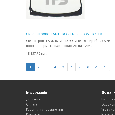
Скло вітрове LAND ROVER DISCOVERY 16-
Скло вітрове LAND ROVER DISCOVERY 16- виробник XINYI,
прозор.атерм.; кріп.датч.волог./світл. ; vin; ..
13 157,75 грн.
1
2
3
4
5
6
7
8
>
>|
Інформація
Додат
Доставка
Виробн
Оплата
Особист
Гарантія та повернення
Угода ко
Контакти
Новини