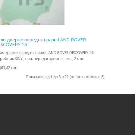
кло дверне переднє праве LAND ROVER
ISCOVERY 16-
ло дверне переднє праве LAND ROVER DISCOVERY 16-
робник XINYI, пра. переднє дверне ; зел.; 2 отв..
363,42 грн.
Показано від 1 до 3 з 22 (всього сторінок: 8)