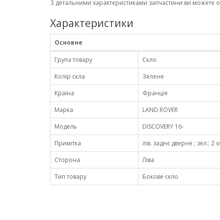
З детальними характеристиками запчастини ви можете 
Характеристики
Основне
Група товару
Скло
Колір скла
Зелене
Країна
Франція
Марка
LAND ROVER
Модель
DISCOVERY 16-
Примітка
лів. заднє дверне ; зел.; 2
Сторона
Ліва
Тип товару
Бокове скло