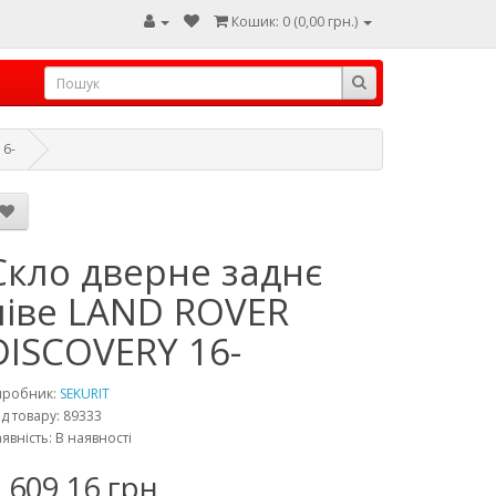
Кошик: 0 (0,00 грн.)
16-
Скло дверне заднє
ліве LAND ROVER
DISCOVERY 16-
иробник:
SEKURIT
д товару: 89333
явність: В наявності
 609,16 грн.