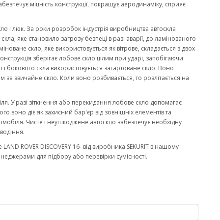
забезпечує міцність конструкції, покращує аеродинаміку, сприяє
кло і люк. За роки розробок індустрія виробництва автоскла
ла, яке становило загрозу безпеці в разі аварії, до ламінованого
міноване скло, яке використовується як вітрове, складається з двох
онструкція зберігає лобове скло цілим при ударі, запобігаючи
 і бокового скла використовується загартоване скло. Воно
м за звичайне скло. Коли воно розбивається, то розлітається на
біля. У разі зіткнення або перекидання лобове скло допомагає
го воно діє як захисний бар'єр від зовнішніх елементів та
омобіля. Чисте і неушкоджене автоскло забезпечує необхідну
водіння.
е LAND ROVER DISCOVERY 16- від виробника SEKURIT в нашому
енеджерами для підбору або перевірки сумісності.