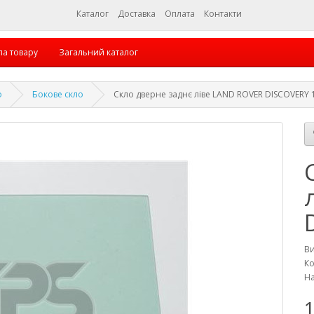
Каталог
Доставка
Оплата
Контакти
па товару
Загальний каталог
о
Бокове скло
Скло дверне заднє ліве LAND ROVER DISCOVERY 
В
Ко
На
1