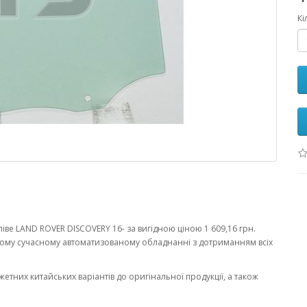
Кі
іве LAND ROVER DISCOVERY 16- за вигідною ціною 1 609,16 грн.
ому сучасному автоматизованому обладнанні з дотриманням всіх
жетних китайських варіантів до оригінальної продукції, а також