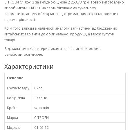
CITROEN C1 05-12 за вигідною ціною 2 253,73 грн. Товар виготовлено
виробником SEKURIT на сертифікованому сучасному
автоматизованому обладнанні з дотриманням всіх встановлених
параметрів якості.
Крім того завжди в наявності аналоги запчастини від бюджетних
китайських варіантів до оригінальної продукції, а також супутні
товарі.
З детальними характеристиками запчастини ви можете
ознайомитися нижче.
Характеристики
Основне
Група товару
Скло
Колір скла
Зелене
Країна
Франція
Марка
CITROEN
Модель
C1 05-12