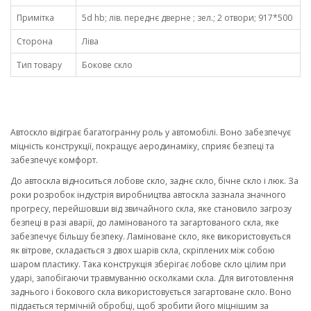
Примітка
5d hb; лів. переднє дверне ; зел.; 2 отвори; 917*500
Сторона
Ліва
Тип товару
Бокове скло
Автоскло відіграє багатогранну роль у автомобілі. Воно забезпечує
міцність конструкції, покращує аеродинаміку, сприяє безпеці та
забезпечує комфорт.
До автоскла відноситься лобове скло, заднє скло, бічне скло і люк. За
роки розробок індустрія виробництва автоскла зазнала значного
прогресу, перейшовши від звичайного скла, яке становило загрозу
безпеці в разі аварії, до ламінованого та загартованого скла, яке
забезпечує більшу безпеку. Ламіноване скло, яке використовується
як вітрове, складається з двох шарів скла, скріплених між собою
шаром пластику. Така конструкція зберігає лобове скло цілим при
ударі, запобігаючи травмуванню осколками скла. Для виготовлення
заднього і бокового скла використовується загартоване скло. Воно
піддається термічній обробці, щоб зробити його міцнішим за