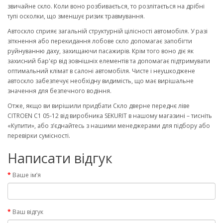
звичайне скло. Коли воно розбивається, то розлітається на дрібні
тупі осколки, що зменшує ризик травмування.
Автоскло сприяє загальній структурній цілісності автомобіля. У разі
зіткнення або перекидання лобове скло допомагає запобігти
руйнуванню даху, захищаючи пасажирів. Крім того воно діє як
захисний бар'єр від зовнішніх елементів та допомагає підтримувати
оптимальний клімат в салоні автомобіля. Чисте і неушкоджене
автоскло забезпечує необхідну видимість, що має вирішальне
значення для безпечного водіння.
Отже, якщо ви вирішили придбати Скло дверне переднє ліве
CITROEN C1 05-12 від виробника SEKURIT в нашому магазині – тисніть
«Купити», або з’єднайтесь з нашими менеджерами для підбору або
перевірки сумісності.
Написати відгук
Ваше ім’я
Ваш відгук