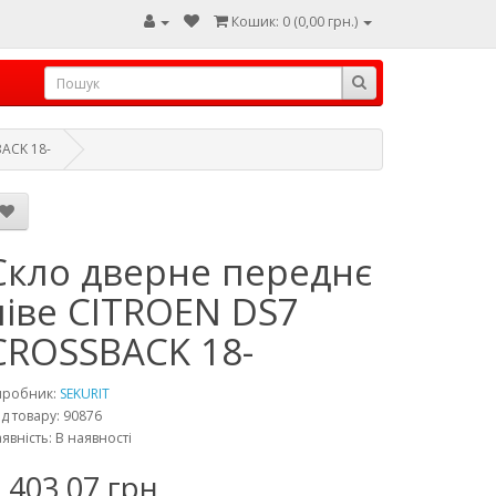
Кошик: 0 (0,00 грн.)
BACK 18-
Скло дверне переднє
ліве CITROEN DS7
CROSSBACK 18-
иробник:
SEKURIT
д товару: 90876
явність: В наявності
 403,07 грн.