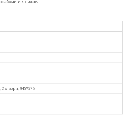
ознайомитися нижче.
.; 2 отвори; 945*576