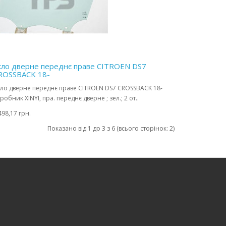
кло дверне переднє праве CITROEN DS7
ROSSBACK 18-
ло дверне переднє праве CITROEN DS7 CROSSBACK 18-
робник XINYI, пра. переднє дверне ; зел.; 2 от..
498,17 грн.
Показано від 1 до 3 з 6 (всього сторінок: 2)