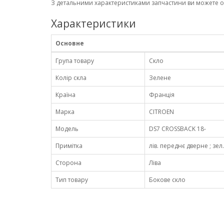
З детальними характеристиками запчастини ви можете 
Характеристики
Основне
Група товару
Скло
Колір скла
Зелене
Країна
Франція
Марка
CITROEN
Модель
DS7 CROSSBACK 18-
Примітка
лів. переднє дверне ; зел
Сторона
Ліва
Тип товару
Бокове скло