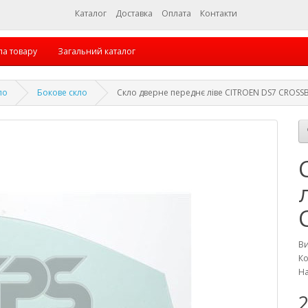
Каталог
Доставка
Оплата
Контакти
па товару
Загальний каталог
ло
Бокове скло
Скло дверне переднє ліве CITROEN DS7 CROSS
В
Ко
На
2