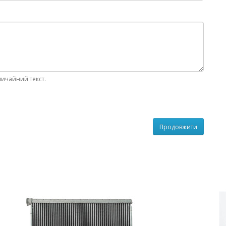
вичайний текст.
Продовжити