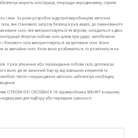
забезпечує міцність конструкції, покращує аеродинаміку, сприяє
кло і люк. За роки розробок індустрія виробництва автоскла
ла, яке становило загрозу безпеці в разі аварії, до ламінованого
міноване скло, яке використовується як вітрове, складається з двох
онструкція зберігає лобове скло цілим при ударі, запобігаючи
 і бокового скла використовується загартоване скло. Воно
м за звичайне скло. Коли воно розбивається, то розлітається на
біля. У разі зіткнення або перекидання лобове скло допомагає
го воно діє як захисний бар'єр від зовнішніх елементів та
омобіля. Чисте і неушкоджене автоскло забезпечує необхідну
водіння.
іве CITROEN DS7 CROSSBACK 18- від виробника SEKURIT в нашому
енеджерами для підбору або перевірки сумісності.