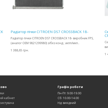
CK
Радіатор пічки CITROEN DS7 CROSSBACK 18-
С
C
Радіатор пічки CITROEN DS7 CROSSBACK 18- виробник FPS,
Ск
(аналог OEM 9821299980) з/без конд.; акпп/мкп..
ви
1 388,65 грн.
1 
ково
Графік роботи
ики
Пн-Пт: 9.00-19.00
ий кабінет
Сб: 10.00-14.00
ристувача
Нд: вихідний