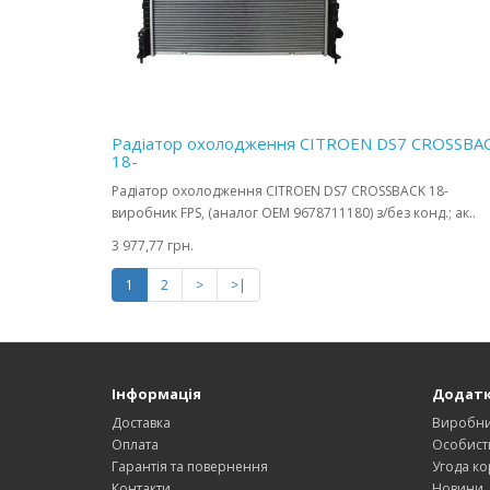
Радіатор охолодження CITROEN DS7 CROSSBA
18-
Радіатор охолодження CITROEN DS7 CROSSBACK 18-
виробник FPS, (аналог OEM 9678711180) з/без конд.; ак..
3 977,77 грн.
1
2
>
>|
Інформація
Додат
Доставка
Виробн
Оплата
Особист
Гарантія та повернення
Угода ко
Контакти
Новини