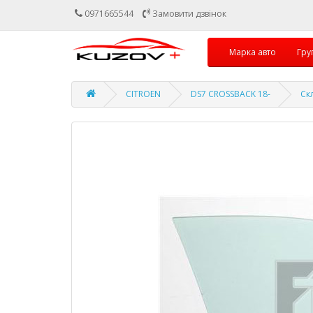
0971665544
Замовити дзвінок
Марка авто
Гру
CITROEN
DS7 CROSSBACK 18-
Ск