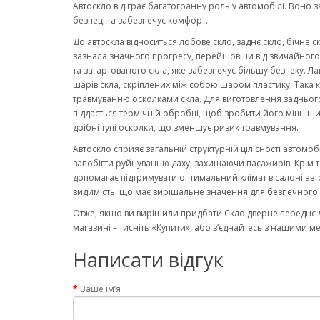
Автоскло відіграє багатогранну роль у автомобілі. Воно 
безпеці та забезпечує комфорт.
До автоскла відноситься лобове скло, заднє скло, бічне с
зазнала значного прогресу, перейшовши від звичайного ск
та загартованого скла, яке забезпечує більшу безпеку. Ла
шарів скла, скріплених між собою шаром пластику. Така к
травмуванню осколками скла. Для виготовлення заднього
піддається термічній обробці, щоб зробити його міцніши
дрібні тупі осколки, що зменшує ризик травмування.
Автоскло сприяє загальній структурній цілісності автомо
запобігти руйнуванню даху, захищаючи пасажирів. Крім то
допомагає підтримувати оптимальний клімат в салоні авт
видимість, що має вирішальне значення для безпечного 
Отже, якщо ви вирішили придбати Скло дверне переднє л
магазині – тисніть «Купити», або з’єднайтесь з нашими м
Написати відгук
Ваше ім’я